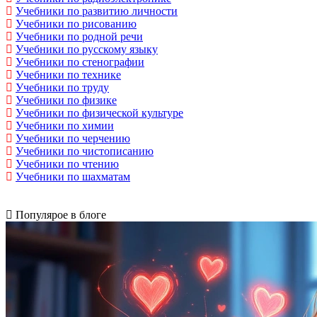
Учебники по развитию личности
Учебники по рисованию
Учебники по родной речи
Учебники по русскому языку
Учебники по стенографии
Учебники по технике
Учебники по труду
Учебники по физике
Учебники по физической культуре
Учебники по химии
Учебники по черчению
Учебники по чистописанию
Учебники по чтению
Учебники по шахматам
Популярое в блоге