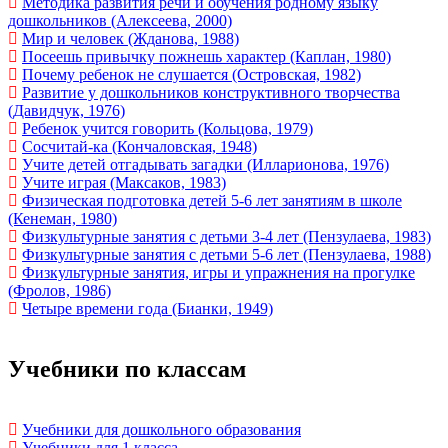
Методика развития речи и обучения родному языку
дошкольников (Алексеева, 2000)
Мир и человек (Жданова, 1988)
Посеешь привычку пожнешь характер (Каплан, 1980)
Почему ребенок не слушается (Островская, 1982)
Развитие у дошкольников конструктивного творчества
(Давидчук, 1976)
Ребенок учится говорить (Кольцова, 1979)
Сосчитай-ка (Кончаловская, 1948)
Учите детей отгадывать загадки (Илларионова, 1976)
Учите играя (Максаков, 1983)
Физическая подготовка детей 5-6 лет занятиям в школе
(Кенеман, 1980)
Физкультурные занятия с детьми 3-4 лет (Пензулаева, 1983)
Физкультурные занятия с детьми 5-6 лет (Пензулаева, 1988)
Физкультурные занятия, игры и упражнения на прогулке
(Фролов, 1986)
Четыре времени года (Бианки, 1949)
Учебники по классам
Учебники для дошкольного образования
Учебники для 1 класса