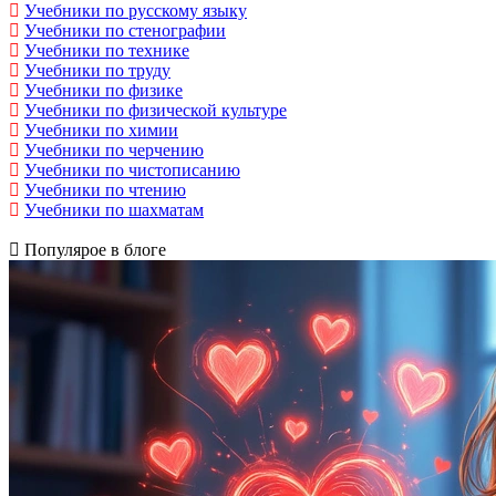
Учебники по русскому языку
Учебники по стенографии
Учебники по технике
Учебники по труду
Учебники по физике
Учебники по физической культуре
Учебники по химии
Учебники по черчению
Учебники по чистописанию
Учебники по чтению
Учебники по шахматам
Популярое в блоге