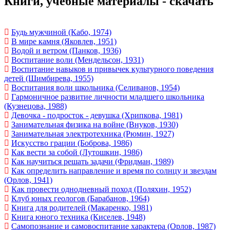
Книги, учебные материалы - скачать
Будь мужчиной (Кабо, 1974)
В мире камня (Яковлев, 1951)
Водой и ветром (Панков, 1936)
Воспитание воли (Мендельсон, 1931)
Воспитание навыков и привычек культурного поведения
детей (Шимбирева, 1955)
Воспитания воли школьника (Селиванов, 1954)
Гармоничное развитие личности младшего школьника
(Кузнецова, 1988)
Девочка - подросток - девушка (Хрипкова, 1981)
Занимательная физика на войне (Внуков, 1930)
Занимательная электротехника (Рюмин, 1927)
Искусство грации (Боброва, 1986)
Как вести за собой (Лутошкин, 1986)
Как научиться решать задачи (Фридман, 1989)
Как определить направление и время по солнцу и звездам
(Орлов, 1941)
Как провести однодневный поход (Поляхин, 1952)
Клуб юных геологов (Барабанов, 1964)
Книга для родителей (Макаренко, 1981)
Книга юного техника (Киселев, 1948)
Самопознание и самовоспитание характера (Орлов, 1987)