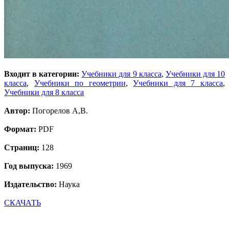
Входит в категории:
Учебники для 9 класса
,
Учебники для 10
класса
,
Учебники по геометрии
,
Учебники для 7 класса
,
Учебники для 8 класса
Автор:
Погорелов А,В.
Формат:
PDF
Страниц:
128
Год выпуска:
1969
Издательство:
Наука
СКАЧАТЬ