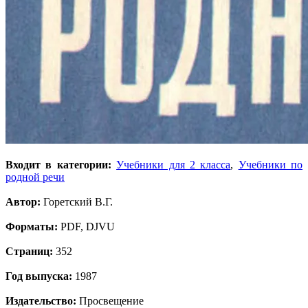
Входит в категории:
Учебники для 2 класса
,
Учебники по
родной речи
Автор:
Горетский В.Г.
Форматы:
PDF, DJVU
Страниц:
352
Год выпуска:
1987
Издательство:
Просвещение