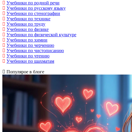
Учебники по родной речи
Учебники по русскому языку
Учебники по стенографии
Учебники по технике
Учебники по труду
Учебники по физике
Учебники по физической культуре
Учебники по химии
Учебники по черчению
Учебники по чистописанию
Учебники по чтению
Учебники по шахматам
Популярое в блоге