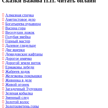
Сказки Бажова П.П. читать онлайн
Алмазная спичка
Аметистовое дело
Богатырева рукавица
Васина гора
Веселухин ложок
Голубая змейка
Горный мастер
Далевое глядельце
Две ящерки
Демидовские кафтаны
Дорогое имячко
Дорогой земли виток
Ермаковы лебеди
Жабреев ходок
Железковы покрышки
Живинка в деле
Живой огонек
Загадочный Тулункин
Зеленая кобылка
Змеиный след
Золотой волос
Золотоцветень горы