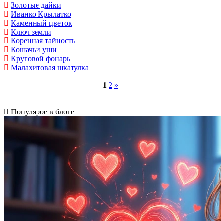
Золотые дайки
Иванко Крылатко
Каменный цветок
Ключ земли
Коренная тайность
Кошачьи уши
Круговой фонарь
Малахитовая шкатулка
1
2
»
Популярое в блоге