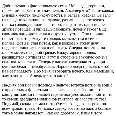
Добился-таки я фиолетовых-то семян! Мы ведь, горщики,
приметливы. Без этого нам нельзя. А клевер что? Та же кашка.
В наших местах по-дикому растет, и белая и красная. Бывало,
на передышке лежишь на травке, разомнешь у поспелого
цветка головку и видишь, что семена разные: одни полнее,
другие потощее. Начинаешь разбирать, почему такое? Еще
сломишь одну-две головки с других кустов. Оно и видно
станет: на котором кусте головок меньше, там и семена
полнее. Вот я и стал потом, как в колхозе к этому делу
подошел, лишние головки обрывать. Сперва, понятно, на
малом месте, на одной грядке. Вижу: хорошо пошло,
расширяться с этим стал, а тут и отборные вручную семена
сказываться начали. Теперь у нас как клеверная струя при
очистке бежит - залюбуешься. Нарочно люди приходят, чтоб
на нее поглядеть. Про меня и говорить нечего. Как маленький,
жду этих дней. А ведь дело-то какое!
На-днях вон новый полевод - наш-то Петруха погиб на войне
с проклятыми фашистами - вычитывал на собрании, что к
концу пятилетки по нашей стране под укос должно пойти что-
то свыше двадцати миллионов гектаров многолетних трав.
Подумай, сколько семян потребуется. А ведь клеверок - он
всем травам трава. Не только сверху богатство дает, а больше
того в земле накопляет. Семечко дорогое! А наше и того