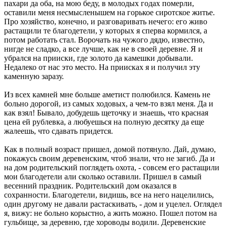
пахари да оба, на мою беду, в молодых годах померли,
оставили меня несмысленышем на горькое сиротское житье.
Про хозяйство, конечно, и разговаривать нечего: его живо
растащили те благодетели, у которых я сперва кормился, а
потом работать стал. Ворочать на чужого дядю, известно,
нигде не сладко, а все лучше, как не в своей деревне. Я и
убрался на прииски, где золото да камешки добывали.
Недалеко от нас это место. На приисках я и получил эту
каменную заразу.
Из всех камней мне больше аметист полюбился. Камень не
больно дорогой, из самых ходовых, а чем-то взял меня. Да и
как взял! Бывало, добудешь щеточку и знаешь, что красная
цена ей рублевка, а любуешься на полную десятку да еще
жалеешь, что сдавать придется.
Как в полный возраст пришел, домой потянуло. Дай, думаю,
покажусь своим деревенским, чтоб знали, что не загиб. Да и
на дом родительский поглядеть охота, - совсем его растащили
мои благодетели али сколько оставили. Пришел в самый
весенний праздник. Родительский дом оказался в
сохранности. Благодетели, видишь, все на него нацелились,
один другому не давали растаскивать, - дом и уцелел. Оглядел
я, вижу: не больно корыстно, а жить можно. Пошел потом на
гульбище, за деревню, где хороводы водили. Деревенские