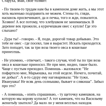
Старуха, знай, свое толмит:
- По твоим-то трудам нам бы в каменном доме жить, а мы этот
хоть маленько подправить не можем. Стены-то, гляди,
насквозь просвечивают, да и печка, того и жди, повалится.
Хозяин! А все потому, что хлебушком не занимаешься. В
деревне век прожили, а куричешкам овес с купли! Где это
слыхано?
- Дура ты! - говорю. - Я, поди, дорогой товар добываю. Это
тебе не овес - где посеял, там и вырастет. Искать приходится.
Зато попадет, так за три воза твоего овса в кошельке
принесешь.
- Не упомню, - отвечает, - такого случая, чтоб ты по три воза
овса в кошельке приносил. Не при мне, видно, такое было.
Чаще с пустым приходил. Помнишь - жаловался: "Не
пофартило мне, Марьюшка, на этой неделе. Ничего, почитай,
не добыл". А я-то сдуру ему наговаривала: "Не тужи,
Иванушка! Не всяк день солнышко, бывает и слякиша". Забыл
про это?
- А помнишь, - опять спрашиваю, - ту щеточку камешков, на
которую мы корову купили? А тот камешек, что на Васильеву
женитьбу хватило? Да мало ли у меня веселых находок