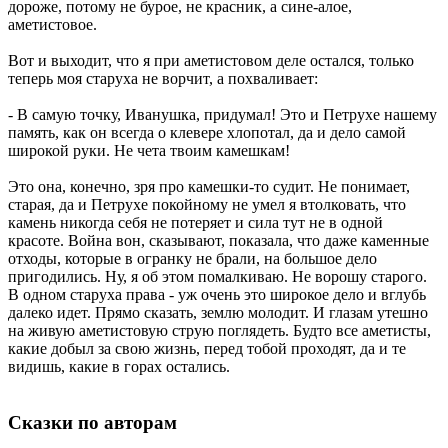
дороже, потому не бурое, не красник, а сине-алое,
аметистовое.
Вот и выходит, что я при аметистовом деле остался, только
теперь моя старуха не ворчит, а похваливает:
- В самую точку, Иванушка, придумал! Это и Петрухе нашему
память, как он всегда о клевере хлопотал, да и дело самой
широкой руки. Не чета твоим камешкам!
Это она, конечно, зря про камешки-то судит. Не понимает,
старая, да и Петрухе покойному не умел я втолковать, что
камень никогда себя не потеряет и сила тут не в одной
красоте. Война вон, сказывают, показала, что даже каменные
отходы, которые в огранку не брали, на большое дело
пригодились. Ну, я об этом помалкиваю. Не ворошу старого.
В одном старуха права - уж очень это широкое дело и вглубь
далеко идет. Прямо сказать, землю молодит. И глазам утешно
на живую аметистовую струю поглядеть. Будто все аметисты,
какие добыл за свою жизнь, перед тобой проходят, да и те
видишь, какие в горах остались.
Сказки по авторам