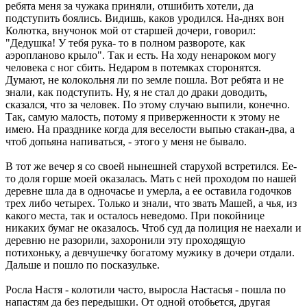
ребята меня за чужака приняли, отшибить хотели, да
подступить боялись. Видишь, каков уродился. На-днях вон
Колютка, внучонок мой от старшей дочери, говорил:
"Дедушка! У тебя рука- то в полном развороте, как
аэропланово крыло". Так и есть. На ходу ненароком могу
человека с ног сбить. Недаром в потемках сторонятся.
Думают, не колокольня ли по земле пошла. Вот ребята и не
знали, как подступить. Ну, я не стал до драки доводить,
сказался, что за человек. По этому случаю выпили, конечно.
Так, самую малость, потому я приверженности к этому не
имею. На празднике когда для веселости выпью стакан-два, а
чтоб допьяна напиваться, - этого у меня не бывало.
В тот же вечер я со своей нынешней старухой встретился. Ее-
то доля горше моей оказалась. Мать с ней проходом по нашей
деревне шла да в одночасье и умерла, а ее оставила годочков
трех либо четырех. Только и знали, что звать Машей, а чья, из
какого места, так и осталось неведомо. При покойнице
никаких бумаг не оказалось. Чтоб суд да полиция не наехали и
деревню не разорили, захоронили эту проходящую
потихоньку, а девчушечку богатому мужику в дочери отдали.
Дальше и пошло по посказульке.
Росла Настя - колотили часто, выросла Настасья - пошла по
напастям да без передышки. От одной отобьется, другая