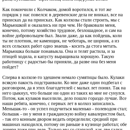
Как покончили с Колчаком, домой воротился, и тот же
порядок у нас повелся: в деревенские дела не вникал, все на
приисках да на приисках. Как колхозы стали строить, мы с
Марьюшкой и оказались ни при чем. Не браковали меня,
конечно, потому хозяйство трудовое, безлошадное, и сам на
войне добровольцем был. Звали даже, да как пойдешь, коли
ты не плотник, не каменщик, не чеботарь, не шорник, а из
всех сельских работ одно знаешь - косить да стога метать.
Марьюшка больше понавыкла. Она и телят растила, и за
птицей ходила, и капусту выращивала хорошую. Такую
работницу с радостью бы приняли, да разве она без меня
пойдет?
Сперва в колхозе-то здешнем немало сумятицы было. Кулаки
всякую пакость подстраивали. Ко мне даже один подбегал с
разговором, да я этих благодетелей с малых лет понял. Так на
него цыкнул, что больше ни один из таких ко мне не сунулся.
Потом, как кулаков выселили, дело пошло гораздо лучше. Все
наши ребята, конечно, с первых лет в колхоз записались.
Меньшак-то - он успел подучиться маленько - полеводом стал;
большак - он у меня в гражданскую войну кавалеристом был,
- так его конным двором ведать определили; средний при
машинах находился, потому он раньше в кузнице работал; обе
дочери тоже при деле. Только мы со старухой, как две галки