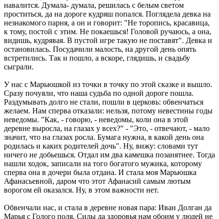
навалится. Думала- думала, решилась с белым светом
проститься, да на дороге кудряш попался. Поглядела девка на
незнакомого парня, а он и говорит: "Не торопись, красавица,
к тому, постой с этим. Не покаешься! Головой ручаюсь, а она,
видишь, кудрявая. В пустой игре такую не поставят". Девка и
остановилась. Посудачили малость, на другой день опять
встретились. Так и пошло, а вскоре, глядишь, и свадьбу
сыграли.
У нас с Марьюшкой из точки в точку по этой сказке и вышло.
Сразу почуяли, что наша судьба по одной дороге пошла.
Раздумывать долго не стали, пошли в церковь: обвенчаться
желаем. Нам сперва отказали: нельзя, потому невестины годы
неведомы. "Как, - говорю, - неведомы, коли она в этой
деревне выросла, на глазах у всех?" - "Это, - отвечают, - мало
значит, что на глазах росла. Бумага нужна, в какой день она
родилась и каких родителей дочь". Ну, вижу: словами тут
ничего не добьешься. Отдал им два камешка позанятнее. Тогда
нашли ходок, записали на того богатого мужика, которому
сперва она в дочери была отдана. И стала моя Марьюшка
Афанасьевной, даром что этот Афанасий самым лютым
ворогом ей оказался. Ну, в этом важности нет.
Обвенчали нас, и стала в деревне новая пара: Иван Долган да
Марья с Голого поля. Силы да здоровья нам обоим у людей не