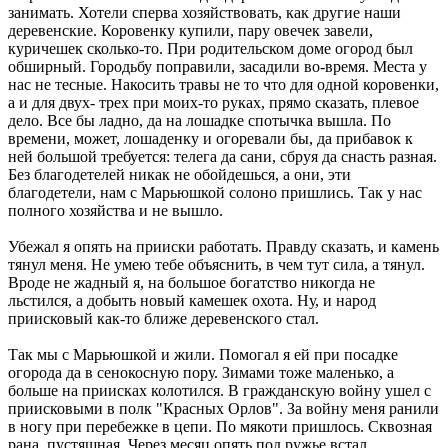
занимать. Хотели сперва хозяйствовать, как другие наши
деревенские. Коровенку купили, пару овечек завели,
куричешек сколько-то. При родительском доме огород был
обширный. Городьбу поправили, засадили во-время. Места у
нас не тесные. Накосить травы не то что для одной коровенки,
а и для двух- трех при моих-то руках, прямо сказать, плевое
дело. Все бы ладно, да на лошадке спотычка вышла. По
времени, может, лошаденку и огоревали бы, да прибавок к
ней большой требуется: телега да сани, сбруя да снасть разная.
Без благодетелей никак не обойдешься, а они, эти
благодетели, нам с Марьюшкой солоно пришлись. Так у нас
полного хозяйства и не вышло.
Убежал я опять на прииски работать. Правду сказать, и камень
тянул меня. Не умею тебе объяснить, в чем тут сила, а тянул.
Вроде не жадный я, на большое богатство никогда не
льстился, а добыть новый камешек охота. Ну, и народ
приисковый как-то ближе деревенского стал.
Так мы с Марьюшкой и жили. Помогал я ей при посадке
огорода да в сенокосную пору. Зимами тоже маленько, а
больше на приисках колотился. В гражданскую войну ушел с
приисковыми в полк "Красных Орлов". За войну меня ранили
в ногу при перебежке в цепи. По мякоти пришлось. Сквозная
рана, пустяшная. Через месяц опять под ружье встал.