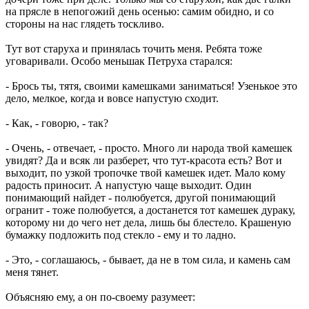
на прясле в непогожий день осенью: самим обидно, и со
стороны на нас глядеть тоскливо.
Тут вот старуха и принялась точить меня. Ребята тоже
уговаривали. Особо меньшак Петруха старался:
- Брось ты, тятя, своими камешками заниматься! Узенькое это
дело, мелкое, когда и вовсе напустую сходит.
- Как, - говорю, - так?
- Очень, - отвечает, - просто. Много ли народа твой камешек
увидят? Да и всяк ли разберет, что тут-красота есть? Вот и
выходит, по узкой тропочке твой камешек идет. Мало кому
радость приносит. А напустую чаще выходит. Один
понимающий найдет - полюбуется, другой понимающий
огранит - тоже полюбуется, а достанется тот камешек дураку,
которому ни до чего нет дела, лишь бы блестело. Крашеную
бумажку подложить под стекло - ему и то ладно.
- Это, - соглашаюсь, - бывает, да не в том сила, и камень сам
меня тянет.
Объясняю ему, а он по-своему разумеет: