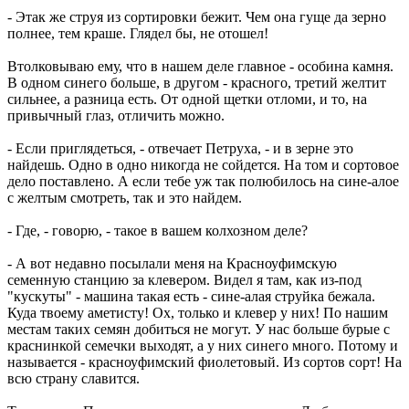
- Этак же струя из сортировки бежит. Чем она гуще да зерно
полнее, тем краше. Глядел бы, не отошел!
Втолковываю ему, что в нашем деле главное - особина камня.
В одном синего больше, в другом - красного, третий желтит
сильнее, а разница есть. От одной щетки отломи, и то, на
привычный глаз, отличить можно.
- Если приглядеться, - отвечает Петруха, - и в зерне это
найдешь. Одно в одно никогда не сойдется. На том и сортовое
дело поставлено. А если тебе уж так полюбилось на сине-алое
с желтым смотреть, так и это найдем.
- Где, - говорю, - такое в вашем колхозном деле?
- А вот недавно посылали меня на Красноуфимскую
семенную станцию за клевером. Видел я там, как из-под
"кускуты" - машина такая есть - сине-алая струйка бежала.
Куда твоему аметисту! Ох, только и клевер у них! По нашим
местам таких семян добиться не могут. У нас больше бурые с
краснинкой семечки выходят, а у них синего много. Потому и
называется - красноуфимский фиолетовый. Из сортов сорт! На
всю страну славится.