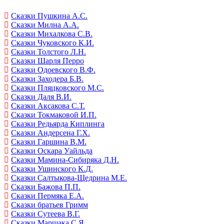
Сказки Пушкина А.С.
Сказки Милна А.А.
Сказки Михалкова С.В.
Сказки Чуковского К.И.
Сказки Толстого Л.Н.
Сказки Шарля Перро
Сказки Одоевского В.Ф.
Сказки Заходера Б.В.
Сказки Пляцковского М.С.
Сказки Даля В.И.
Сказки Аксакова С.Т.
Сказки Токмаковой И.П.
Сказки Редьярда Киплинга
Сказки Андерсена Г.Х.
Сказки Гаршина В.М.
Сказки Оскара Уайльда
Сказки Мамина-Сибиряка Д.Н.
Сказки Ушинского К.Д.
Сказки Салтыкова-Щедрина М.Е.
Сказки Бажова П.П.
Сказки Пермяка Е.А.
Сказки братьев Гримм
Сказки Сутеева В.Г.
Сказки Маршака С.Я.