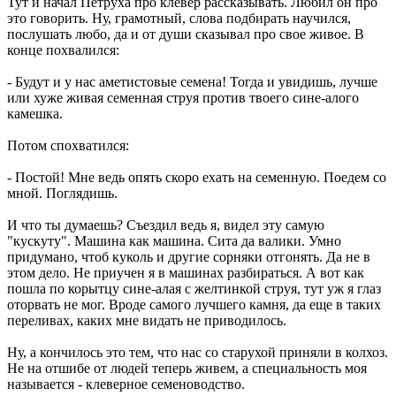
Тут и начал Петруха про клевер рассказывать. Любил он про
это говорить. Ну, грамотный, слова подбирать научился,
послушать любо, да и от души сказывал про свое живое. В
конце похвалился:
- Будут и у нас аметистовые семена! Тогда и увидишь, лучше
или хуже живая семенная струя против твоего сине-алого
камешка.
Потом спохватился:
- Постой! Мне ведь опять скоро ехать на семенную. Поедем со
мной. Поглядишь.
И что ты думаешь? Съездил ведь я, видел эту самую
"кускуту". Машина как машина. Сита да валики. Умно
придумано, чтоб куколь и другие сорняки отгонять. Да не в
этом дело. Не приучен я в машинах разбираться. А вот как
пошла по корытцу сине-алая с желтинкой струя, тут уж я глаз
оторвать не мог. Вроде самого лучшего камня, да еще в таких
переливах, каких мне видать не приводилось.
Ну, а кончилось это тем, что нас со старухой приняли в колхоз.
Не на отшибе от людей теперь живем, а специальность моя
называется - клеверное семеноводство.