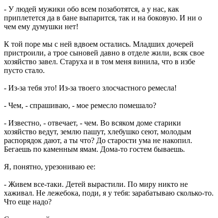
- У людей мужики обо всем позаботятся, а у нас, как
приплетется да в бане выпарится, так и на боковую. И ни о
чем ему думушки нет!
К той поре мы с ней вдвоем остались. Младших дочерей
пристроили, а трое сыновей давно в отделе жили, всяк свое
хозяйство завел. Старуха и в том меня винила, что в избе
пусто стало.
- Из-за тебя это! Из-за твоего злосчастного ремесла!
- Чем, - спрашиваю, - мое ремесло помешало?
- Известно, - отвечает, - чем. Во всяком доме старики
хозяйство ведут, землю пашут, хлебушко сеют, молодым
распорядок дают, а ты что? До старости ума не накопил.
Бегаешь по каменным ямам. Дома-то гостем бываешь.
Я, понятно, урезониваю ее:
- Живем все-таки. Детей вырастили. По миру никто не
хаживал. Не лежебока, поди, я у тебя: зарабатываю сколько-то.
Что еще надо?