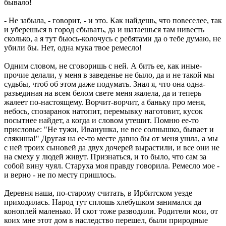
бывало!
- Не забыла, - говорит, - и это. Как найдешь, что повеселее, так
и уберешься в город сбывать, да и шатаешься там нивесть
сколько, а я тут бьюсь-колочусь с ребятами да о тебе думаю, не
убили бы. Нет, одна мука твое ремесло!
Одним словом, не сговоришь с ней. А бить ее, как иные-
прочие делали, у меня в заведенье не было, да и не такой мы
судьбы, чтоб об этом даже подумать. Знал я, что она одна-
разъединая на всем белом свете меня жалела, да и теперь
жалеет по-настоящему. Ворчит-ворчит, а баньку про меня,
небось, спозаранок натопит, перемывку наготовит, кусок
посытнее найдет, а когда и словом утешит. Помню ее-то
присловье: "Не тужи, Иванушка, не все солнышко, бывает и
слякиша!" Другая на ее-то месте давно бы от меня ушла, а мы
с ней троих сыновей да двух дочерей вырастили, и все они не
на смеху у людей живут. Признаться, и то было, что сам за
собой вину чуял. Старуха моя правду говорила. Ремесло мое -
и верно - не по месту пришлось.
Деревня наша, по-старому считать, в Ирбитском уезде
приходилась. Народ тут сплошь хлебушком занимался да
коноплей маленько. И скот тоже разводили. Родители мои, от
коих мне этот дом в наследство перешел, были природные