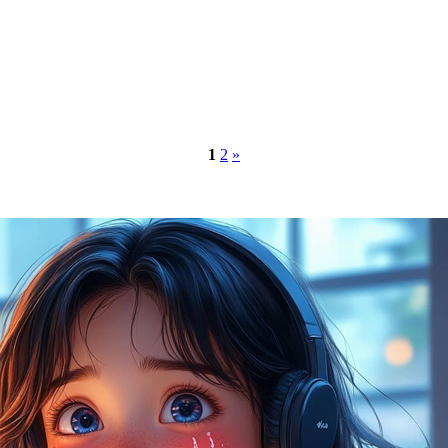
1
2
»