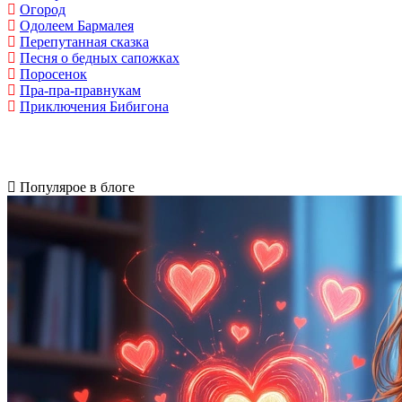
Огород
Одолеем Бармалея
Перепутанная сказка
Песня о бедных сапожках
Поросенок
Пра-пра-правнукам
Приключения Бибигона
Популярое в блоге