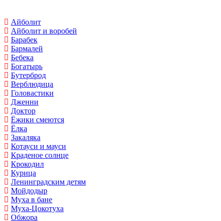
Айболит
Айболит и воробей
Барабек
Бармалей
Бебека
Богатырь
Бутерброд
Верблюдица
Головастики
Дженни
Доктор
Ёжики смеются
Ёлка
Закаляка
Котауси и мауси
Краденое солнце
Крокодил
Курица
Ленинградским детям
Мойдодыр
Муха в бане
Муха-Цокотуха
Обжора