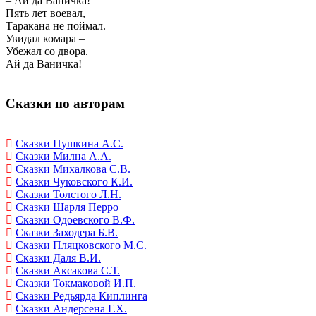
– Ай да Ваничка!
Пять лет воевал,
Таракана не поймал.
Увидал комара –
Убежал со двора.
Ай да Ваничка!
Сказки по авторам
Сказки Пушкина А.С.
Сказки Милна А.А.
Сказки Михалкова С.В.
Сказки Чуковского К.И.
Сказки Толстого Л.Н.
Сказки Шарля Перро
Сказки Одоевского В.Ф.
Сказки Заходера Б.В.
Сказки Пляцковского М.С.
Сказки Даля В.И.
Сказки Аксакова С.Т.
Сказки Токмаковой И.П.
Сказки Редьярда Киплинга
Сказки Андерсена Г.Х.