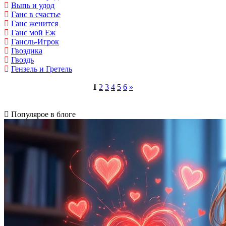
Выпь и удод
Ганс в счастье
Ганс женится
Ганс мой Еж
Гансль-Игрок
Гвоздика
Гвоздь
Гензель и Гретель
1
2
3
4
5
6
»
Популярое в блоге