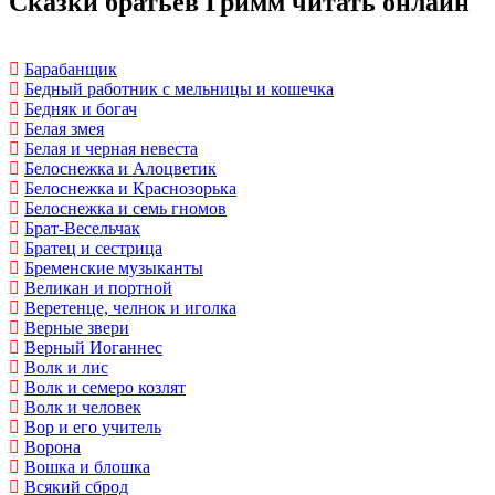
Сказки братьев Гримм читать онлайн
Барабанщик
Бедный работник с мельницы и кошечка
Бедняк и богач
Белая змея
Белая и черная невеста
Белоснежка и Алоцветик
Белоснежка и Краснозорька
Белоснежка и семь гномов
Брат-Весельчак
Братец и сестрица
Бременские музыканты
Великан и портной
Веретенце, челнок и иголка
Верные звери
Верный Иоганнес
Волк и лис
Волк и семеро козлят
Волк и человек
Вор и его учитель
Ворона
Вошка и блошка
Всякий сброд