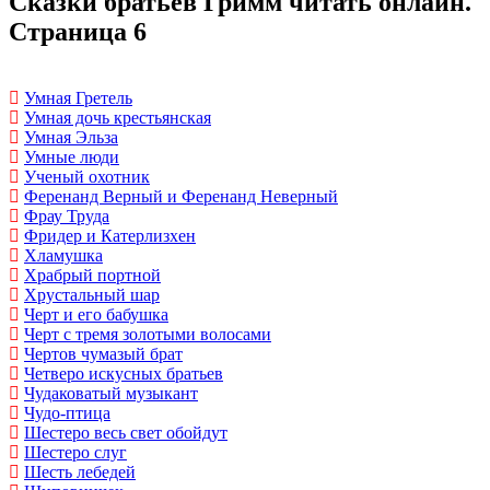
Сказки братьев Гримм читать онлайн.
Страница 6
Умная Гретель
Умная дочь крестьянская
Умная Эльза
Умные люди
Ученый охотник
Ференанд Верный и Ференанд Неверный
Фрау Труда
Фридер и Катерлизхен
Хламушка
Храбрый портной
Хрустальный шар
Черт и его бабушка
Черт с тремя золотыми волосами
Чертов чумазый брат
Четверо искусных братьев
Чудаковатый музыкант
Чудо-птица
Шестеро весь свет обойдут
Шестеро слуг
Шесть лебедей