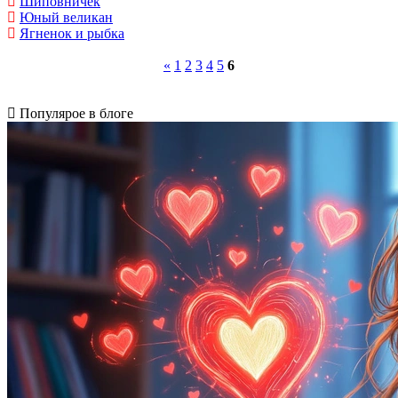
Шиповничек
Юный великан
Ягненок и рыбка
«
1
2
3
4
5
6
Популярое в блоге