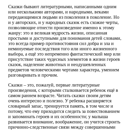
Сказки бывают литературными, написанными одним
или несколькими авторами, и народными, веками
передающимися людьми из поколения в поколение. Но
и у авторских, и у народных сказок есть схожие черты,
позволяющие отнести произведение именно к этому
жанру: это и великая мудрость жизни, описанная
простыми и доступными для понимания детей словами,
это всегда пример противостояния сил добра и зла и
неминуемые последствия того или иного жизненного
выбора, а ещё это непременно фантастический мир или
присутствие таких чудесных элементов в жизни героев
сказок, наделение животных и неодушевленных
предметов человеческими чертами характера, умением
разговаривать и прочим.
Сказки – это, пожалуй, первые литературные
произведения, с которыми сталкивается ребенок ещё в
самом раннем возрасте. Читать сказки своим детям
очень интересно и полезно. У ребенка расширяется
словарный запас, тренируется память, в том числе и
потому, что ему приходится следить за повествованием
и запоминать героев и их особенности; у малыша
развивается внимание, воображение, он учится строить
причинно-следственные связи между совершенными