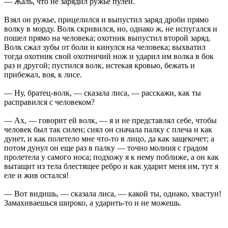
— Жаль, что не зарядил ружье пулей.
Взял он ружье, прицелился и выпустил заряд дроби прямо
волку в морду. Волк скривился, но, однако ж, не испугался и
пошел прямо на человека; охотник выпустил второй заряд.
Волк сжал зубы от боли и кинулся на человека; выхватил
тогда охотник свой охотничий нож и ударил им волка в бок
раз и другой; пустился волк, истекая кровью, бежать и
прибежал, воя, к лисе.
— Ну, братец-волк, — сказала лиса, — расскажи, как ты
расправился с человеком?
— Ах, — говорит ей волк, — я и не представлял себе, чтобы
человек был так силен; снял он сначала палку с плеча и как
дунет, и как полетело мне что-то в лицо, да как защекочет; а
потом дунул он еще раз в палку — точно молния с градом
пролетела у самого носа; подхожу я к нему поближе, а он как
вытащит из тела блестящее ребро и как ударит меня им, тут я
еле и жив остался!
— Вот видишь, — сказала лиса, — какой ты, однако, хвастун!
Замахиваешься широко, а ударить-то и не можешь.