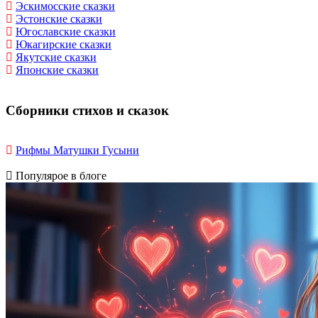
Эскимосские сказки
Эстонские сказки
Югославские сказки
Юкагирские сказки
Якутские сказки
Японские сказки
Сборники стихов и сказок
Рифмы Матушки Гусыни
Популярое в блоге