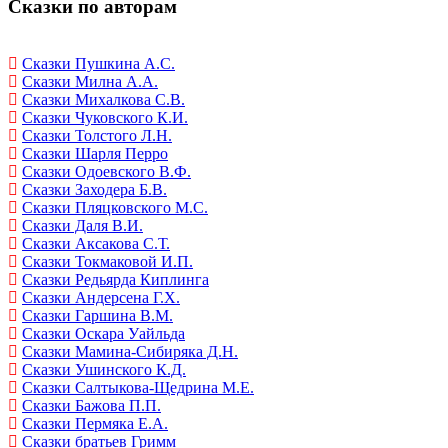
Сказки по авторам
Сказки Пушкина А.С.
Сказки Милна А.А.
Сказки Михалкова С.В.
Сказки Чуковского К.И.
Сказки Толстого Л.Н.
Сказки Шарля Перро
Сказки Одоевского В.Ф.
Сказки Заходера Б.В.
Сказки Пляцковского М.С.
Сказки Даля В.И.
Сказки Аксакова С.Т.
Сказки Токмаковой И.П.
Сказки Редьярда Киплинга
Сказки Андерсена Г.Х.
Сказки Гаршина В.М.
Сказки Оскара Уайльда
Сказки Мамина-Сибиряка Д.Н.
Сказки Ушинского К.Д.
Сказки Салтыкова-Щедрина М.Е.
Сказки Бажова П.П.
Сказки Пермяка Е.А.
Сказки братьев Гримм