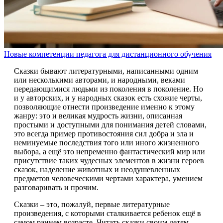
Новые компетенции педагога для дистанционного обучения
Сказки бывают литературными, написанными одним
или несколькими авторами, и народными, веками
передающимися людьми из поколения в поколение. Но
и у авторских, и у народных сказок есть схожие черты,
позволяющие отнести произведение именно к этому
жанру: это и великая мудрость жизни, описанная
простыми и доступными для понимания детей словами,
это всегда пример противостояния сил добра и зла и
неминуемые последствия того или иного жизненного
выбора, а ещё это непременно фантастический мир или
присутствие таких чудесных элементов в жизни героев
сказок, наделение животных и неодушевленных
предметов человеческими чертами характера, умением
разговаривать и прочим.
Сказки – это, пожалуй, первые литературные
произведения, с которыми сталкивается ребенок ещё в
самом раннем возрасте. Читать сказки своим детям