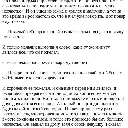
Но повар подумал про себя: «Ведь это такой ребенок, что все
его желанья исполняются, и он может накликать на меня
несчастье». И он ушел из замка и явился к мальчику; а тот за
это время вырос настолько, что начал уже говорить. Вот повар
ему и сказал:
— Пожелай себе прекрасный замок с садом и все, что к замку
полагается.
И только мальчик вымолвил слово, как в ту же минуту
явилось все, что он пожелал.
Спустя некоторое время повар ему говорит:
— Нехорошо тебе жить в одиночестве; пожелай, чтоб была с
тобой вместе красивая девушка.
И королевич ее пожелал, и она вмиг перед ним явилась, и
была такая прекрасная, что ни один живописец не мог бы
написать подобной. Вот стали они вместе играть и полюбили
друг друга от всего сердца. А старый повар ходил на охоту,
будто какой знатный господин. Но вот пришла ему раз в
голову мысль, что королевич может однажды пожелать жить
вместе со своим отцом, и тогда это принесло бы ему большое
несчастье. Он вышел из дому, взял с собой девушку и сказал: