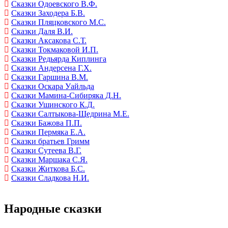
Сказки Одоевского В.Ф.
Сказки Заходера Б.В.
Сказки Пляцковского М.С.
Сказки Даля В.И.
Сказки Аксакова С.Т.
Сказки Токмаковой И.П.
Сказки Редьярда Киплинга
Сказки Андерсена Г.Х.
Сказки Гаршина В.М.
Сказки Оскара Уайльда
Сказки Мамина-Сибиряка Д.Н.
Сказки Ушинского К.Д.
Сказки Салтыкова-Щедрина М.Е.
Сказки Бажова П.П.
Сказки Пермяка Е.А.
Сказки братьев Гримм
Сказки Сутеева В.Г.
Сказки Маршака С.Я.
Сказки Житкова Б.С.
Сказки Сладкова Н.И.
Народные сказки