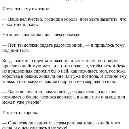
И ответил ему охотник:
— Ваше величество, господин король, позвольте заметить, что
я охотник плохой.
Но король настаивал на своем и сказал:
— Нет, ты должен сидеть рядом со мной, — и пришлось тому
подчиниться.
Когда охотник сидел за торжественным столом, он подумал
про свою любимую мать; и вот он пожелал, чтобы кто-нибудь
из придворных спросил бы о ней, как поживает, мол, госпожа
королева в башне, жива ли она или уже погибла. И стоило ему
только это пожелать, как заговорил о ней маршал и сказал:
— Ваше величество, нам-то вот здесь радостно, а как там
поживает в башне госпожа королева, в живых ли она еще или,
может, уже умерла?
И ответил король:
— Она позволила диким зверям разорвать моего любимого
сына, и о ней слышать я не хочу!