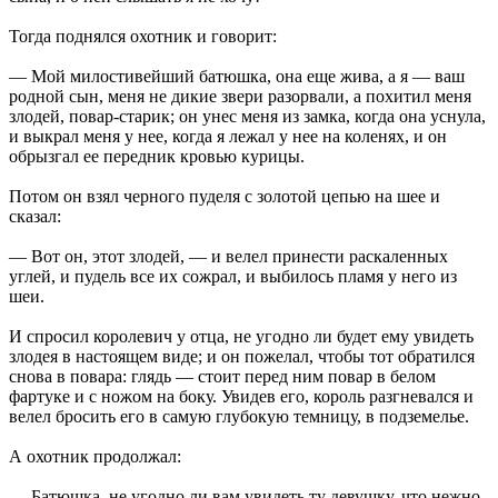
Тогда поднялся охотник и говорит:
— Мой милостивейший батюшка, она еще жива, а я — ваш
родной сын, меня не дикие звери разорвали, а похитил меня
злодей, повар-старик; он унес меня из замка, когда она уснула,
и выкрал меня у нее, когда я лежал у нее на коленях, и он
обрызгал ее передник кровью курицы.
Потом он взял черного пуделя с золотой цепью на шее и
сказал:
— Вот он, этот злодей, — и велел принести раскаленных
углей, и пудель все их сожрал, и выбилось пламя у него из
шеи.
И спросил королевич у отца, не угодно ли будет ему увидеть
злодея в настоящем виде; и он пожелал, чтобы тот обратился
снова в повара: глядь — стоит перед ним повар в белом
фартуке и с ножом на боку. Увидев его, король разгневался и
велел бросить его в самую глубокую темницу, в подземелье.
А охотник продолжал:
— Батюшка, не угодно ли вам увидеть ту девушку, что нежно