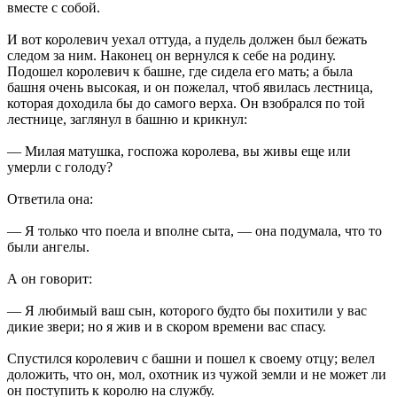
вместе с собой.
И вот королевич уехал оттуда, а пудель должен был бежать
следом за ним. Наконец он вернулся к себе на родину.
Подошел королевич к башне, где сидела его мать; а была
башня очень высокая, и он пожелал, чтоб явилась лестница,
которая доходила бы до самого верха. Он взобрался по той
лестнице, заглянул в башню и крикнул:
— Милая матушка, госпожа королева, вы живы еще или
умерли с голоду?
Ответила она:
— Я только что поела и вполне сыта, — она подумала, что то
были ангелы.
А он говорит:
— Я любимый ваш сын, которого будто бы похитили у вас
дикие звери; но я жив и в скором времени вас спасу.
Спустился королевич с башни и пошел к своему отцу; велел
доложить, что он, мол, охотник из чужой земли и не может ли
он поступить к королю на службу.