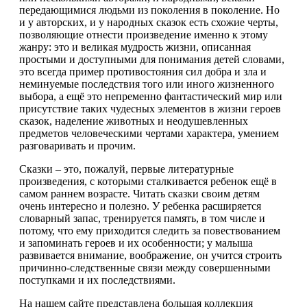
передающимися людьми из поколения в поколение. Но
и у авторских, и у народных сказок есть схожие черты,
позволяющие отнести произведение именно к этому
жанру: это и великая мудрость жизни, описанная
простыми и доступными для понимания детей словами,
это всегда пример противостояния сил добра и зла и
неминуемые последствия того или иного жизненного
выбора, а ещё это непременно фантастический мир или
присутствие таких чудесных элементов в жизни героев
сказок, наделение животных и неодушевленных
предметов человеческими чертами характера, умением
разговаривать и прочим.
Сказки – это, пожалуй, первые литературные
произведения, с которыми сталкивается ребенок ещё в
самом раннем возрасте. Читать сказки своим детям
очень интересно и полезно. У ребенка расширяется
словарный запас, тренируется память, в том числе и
потому, что ему приходится следить за повествованием
и запоминать героев и их особенности; у малыша
развивается внимание, воображение, он учится строить
причинно-следственные связи между совершенными
поступками и их последствиями.
На нашем сайте представлена большая коллекция