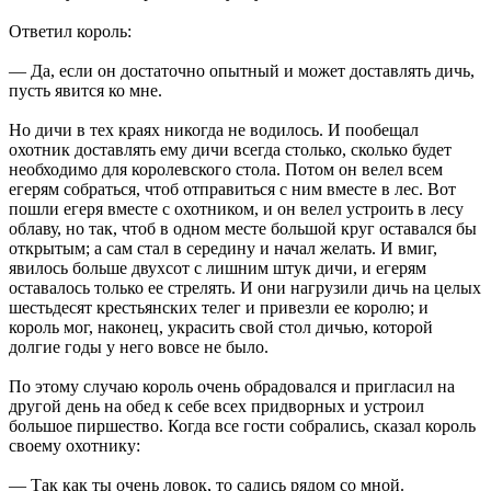
Ответил король:
— Да, если он достаточно опытный и может доставлять дичь,
пусть явится ко мне.
Но дичи в тех краях никогда не водилось. И пообещал
охотник доставлять ему дичи всегда столько, сколько будет
необходимо для королевского стола. Потом он велел всем
егерям собраться, чтоб отправиться с ним вместе в лес. Вот
пошли егеря вместе с охотником, и он велел устроить в лесу
облаву, но так, чтоб в одном месте большой круг оставался бы
открытым; а сам стал в середину и начал желать. И вмиг,
явилось больше двухсот с лишним штук дичи, и егерям
оставалось только ее стрелять. И они нагрузили дичь на целых
шестьдесят крестьянских телег и привезли ее королю; и
король мог, наконец, украсить свой стол дичью, которой
долгие годы у него вовсе не было.
По этому случаю король очень обрадовался и пригласил на
другой день на обед к себе всех придворных и устроил
большое пиршество. Когда все гости собрались, сказал король
своему охотнику:
— Так как ты очень ловок, то садись рядом со мной.