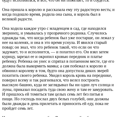
будут исполняться, и все, что он ни пожелает, то и сбудется.
Она пришла к королю и рассказала ему эту радостную весть; и
когда подошло время, родила она сына, и король был в
великой радости.
Она ходила каждое утро с младенцем в сад, где находился
зверинец, и умывалась у прозрачного родника. Случилось
однажды так, что когда ребенок был уже постарше, он лежал у
нее на коленях, и она в это время уснула. И явился старый
повар; он знал, что это ребенок такой, что если он что
задумает, то и исполнится, — и похитил его. Он взял затем
курицу, зарезал ее и окропил кровью передник и платье
ребенку. Ребенка он унес и спрятал в потаенном месте, где его
должна была выкормить мамка; а сам побежал к королю и
обвинил королеву в том, будто она допустила диких зверей
похитить своего ребенка. Увидел король кровь на переднике,
поверил всему и так разгневался, что велел построить
высокую башню, куда не заглядывал бы ни один луч солнца и
луны, приказал посадить туда свою жену и там ее замуровать.
И пришлось ей томиться там целых семь лет без питья и
пищи. Но господь послал двух белых голубей, они должны
были дважды в день прилетать и приносить ей еду, пока не
пройдет семь лет.