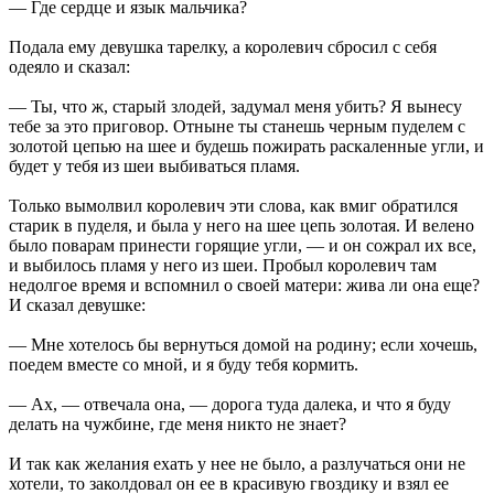
— Где сердце и язык мальчика?
Подала ему девушка тарелку, а королевич сбросил с себя
одеяло и сказал:
— Ты, что ж, старый злодей, задумал меня убить? Я вынесу
тебе за это приговор. Отныне ты станешь черным пуделем с
золотой цепью на шее и будешь пожирать раскаленные угли, и
будет у тебя из шеи выбиваться пламя.
Только вымолвил королевич эти слова, как вмиг обратился
старик в пуделя, и была у него на шее цепь золотая. И велено
было поварам принести горящие угли, — и он сожрал их все,
и выбилось пламя у него из шеи. Пробыл королевич там
недолгое время и вспомнил о своей матери: жива ли она еще?
И сказал девушке:
— Мне хотелось бы вернуться домой на родину; если хочешь,
поедем вместе со мной, и я буду тебя кормить.
— Ах, — отвечала она, — дорога туда далека, и что я буду
делать на чужбине, где меня никто не знает?
И так как желания ехать у нее не было, а разлучаться они не
хотели, то заколдовал он ее в красивую гвоздику и взял ее