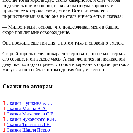
Послал тогда король двух своих камеристок и слуг, чтобы
поднялись они в башню, вывели бы оттуда королеву и
привели ее к королевскому столу. Вот привезли ее в
пиршественный зал, но она не стала ничего есть и сказала:
— Милостивый господь, что поддерживал меня в башне,
скоро пошлет мне освобождение.
Она прожила еще три дня, а потом тихо и спокойно умерла.
Старый король велел повара четвертовать; но печаль терзала
его сердце, и он вскоре умер. А сын женился на прекрасной
девушке, которую принес с собой в кармане в образе цветка; а
живут ли они сейчас, о том одному богу известно.
Сказки по авторам
Сказки Пушкина А.С.
Сказки Милна А.А.
Сказки Михалкова С.В.
Сказки Чуковского К.И.
Сказки Толстого Л.Н.
Сказки Шарля Перро