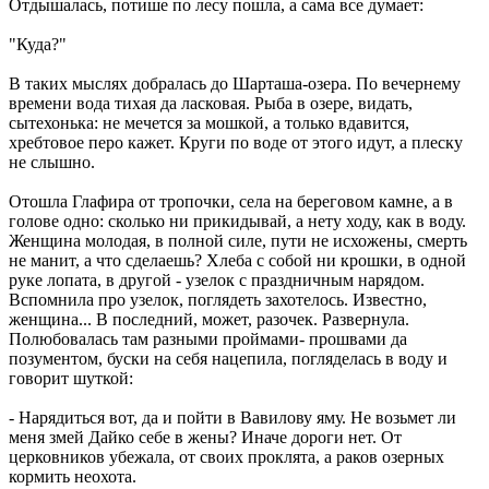
Отдышалась, потише по лесу пошла, а сама все думает:
"Куда?"
В таких мыслях добралась до Шарташа-озера. По вечернему
времени вода тихая да ласковая. Рыба в озере, видать,
сытехонька: не мечется за мошкой, а только вдавится,
хребтовое перо кажет. Круги по воде от этого идут, а плеску
не слышно.
Отошла Глафира от тропочки, села на береговом камне, а в
голове одно: сколько ни прикидывай, а нету ходу, как в воду.
Женщина молодая, в полной силе, пути не исхожены, смерть
не манит, а что сделаешь? Хлеба с собой ни крошки, в одной
руке лопата, в другой - узелок с праздничным нарядом.
Вспомнила про узелок, поглядеть захотелось. Известно,
женщина... В последний, может, разочек. Развернула.
Полюбовалась там разными проймами- прошвами да
позументом, буски на себя нацепила, погляделась в воду и
говорит шуткой:
- Нарядиться вот, да и пойти в Вавилову яму. Не возьмет ли
меня змей Дайко себе в жены? Иначе дороги нет. От
церковников убежала, от своих проклята, а раков озерных
кормить неохота.