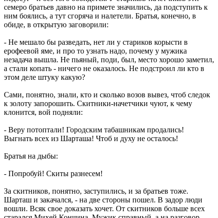
семеро братьев давно на примете значились, да подступить к
ним боялись, а тут сгоряча и налетели. Братья, конечно, в
обиде, в открытую заговорили:
- Не мешало бы разведать, нет ли у стариков корысти в
ерофеевой яме, и про то узнать надо, почему у мужика
незадача вышла. Не пьяный, поди, был, место хорошо заметил,
а стали копать - ничего не оказалось. Не подстроил ли кто в
этом деле штуку какую?
Сами, понятно, знали, кто и сколько возов вывез, чтоб следок
к золоту запорошить. Скитники-начетчики чуют, к чему
клонится, вой подняли:
- Веру потоптали! Городским табашникам продались!
Выгнать всех из Шарташа! Чтоб и духу не осталось!
Братья на дыбы:
- Попробуй! Скиты разнесем!
За скитников, понятно, заступились, и за братьев тоже.
Шарташ и закачался, - на две стороны пошел. В задор люди
вошли. Всяк свое доказать хочет. От скитников больше всех
старался Михей Кончина. Мужик справный, а на разговор