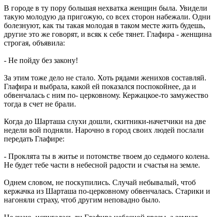
В городе в ту пору большая нехватка женщин была. Увидели
такую молодую да пригожую, со всех сторон набежали. Одни
болезнуют, как ты такая молодая в таком месте жить будешь,
другие это же говорят, и всяк к себе тянет. Глафира - женщина
строгая, объявила:
- Не пойду без закону!
За этим тоже дело не стало. Хоть рядами женихов составляй.
Глафира и выбрала, какой ей показался поспокойнее, да и
обвенчалась с ним по- церковному. Кержацкое-то замужество
тогда в счет не брали.
Когда до Шарташа слухи дошли, скитники-начетчики на две
недели вой подняли. Нарочно в город своих людей послали
передать Глафире:
- Проклята ты в житье и потомстве твоем до седьмого колена.
Не будет тебе части в небесной радости и счастья на земле.
Однем словом, не поскупились. Случай небывалый, чтоб
кержачка из Шарташа по-церковному обвенчалась. Старики и
нагоняли страху, чтоб другим неповадно было.