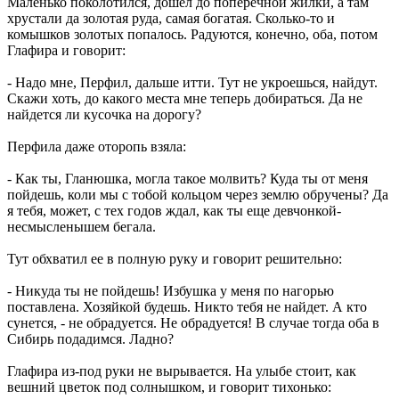
Маленько поколотился, дошел до поперечной жилки, а там
хрустали да золотая руда, самая богатая. Сколько-то и
комышков золотых попалось. Радуются, конечно, оба, потом
Глафира и говорит:
- Надо мне, Перфил, дальше итти. Тут не укроешься, найдут.
Скажи хоть, до какого места мне теперь добираться. Да не
найдется ли кусочка на дорогу?
Перфила даже оторопь взяла:
- Как ты, Гланюшка, могла такое молвить? Куда ты от меня
пойдешь, коли мы с тобой кольцом через землю обручены? Да
я тебя, может, с тех годов ждал, как ты еще девчонкой-
несмысленышем бегала.
Тут обхватил ее в полную руку и говорит решительно:
- Никуда ты не пойдешь! Избушка у меня по нагорью
поставлена. Хозяйкой будешь. Никто тебя не найдет. А кто
сунется, - не обрадуется. Не обрадуется! В случае тогда оба в
Сибирь подадимся. Ладно?
Глафира из-под руки не вырывается. На улыбе стоит, как
вешний цветок под солнышком, и говорит тихонько: