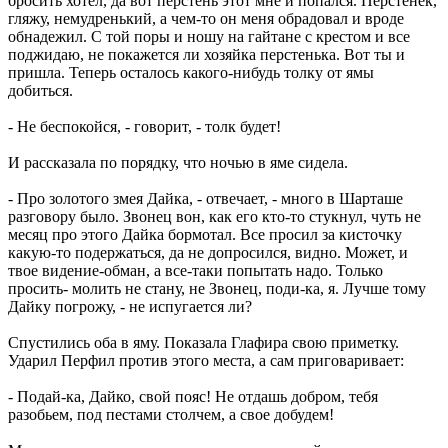
бросить хотел, да вот перстень этот мне и попался. Перстенек,
гляжу, немудренький, а чем-то он меня обрадовал и вроде
обнадежил. С той поры и ношу на гайтане с крестом и все
поджидаю, не покажется ли хозяйка перстенька. Вот ты и
пришла. Теперь осталось какого-нибудь толку от ямы
добиться.
- Не беспокойся, - говорит, - толк будет!
И рассказала по порядку, что ночью в яме сидела.
- Про золотого змея Дайка, - отвечает, - много в Шарташе
разговору было. Звонец вон, как его кто-то стукнул, чуть не
месяц про этого Дайка бормотал. Все просил за кисточку
какую-то подержаться, да не допросился, видно. Может, и
твое видение-обман, а все-таки попытать надо. Только
просить- молить не стану, не Звонец, поди-ка, я. Лучше тому
Дайку погрожу, - не испугается ли?
Спустились оба в яму. Показала Глафира свою приметку.
Ударил Перфил против этого места, а сам приговаривает:
- Подай-ка, Дайко, свой пояс! Не отдашь добром, тебя
разобьем, под пестами столчем, а свое добудем!