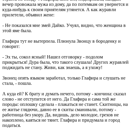
вечер провожала мужа из дому, да по потемкам он увернется и
куда-нибудь к своим приятелям утянется. А как журавли
прилетели, объявил жене:
- Не показался мне змей Дайко. Учуял, видно, что женщина в
этой яме была.
Глафира тут не вытерпела. Плюнула Звонцу в бороденку и
говорит:
- Эх ты, сокол ясный! Нашел отговорку - подолом
прикрыться! Дура была, что такого слушала! Других журавлей
поджидать не стану. Живи, как знаешь, а я ухожу!
Звонец опять языком заработал, только Глафира и слушать не
стала, - пошла.
А куда ей? К брату и думать нечего, потому - кончина: сказал
слово - не отступится от него. Да Глафира и сама той же
породы: оплошку сделала - плакаться не станет. Скитницы, на
ее житье глядючи, давно ее в скиты сманивали, потому -
работница без укору. Да, видишь, дело молодое, грехов не
накоплено, каяться не тянет. Глафира и придумала и город
податься.