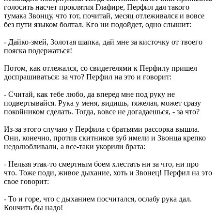
голосить насчет проклятия Глафире, Перфил дал такого
тумака Звонцу, что тот, почитай, месяц отлеживался и вовсе
без пути языком болтал. Кго ни подойдет, одно слышит:
- Дайко-змей, Золотая шапка, дай мне за кисточку от твоего
пояска подержаться!
Потом, как отлежался, со свидетелями к Перфилу пришел
доспрашиваться: за что? Перфил на это и говорит:
- Считай, как тебе любо, да вперед мне под руку не
подвертывайся. Рука у меня, видишь, тяжелая, может сразу
покойником сделать. Тогда, вовсе не догадаешься, - за что?
Из-за этого случаю у Перфила с братьями рассорка вышла.
Они, конечно, против скитников зуб имели и Звонца крепко
недолюбливали, а все-таки укорили брата:
- Нельзя этак-то смертным боем хлестать ни за что, ни про
что. Тоже поди, живое дыхание, хоть и Звонец! Перфил на это
свое говорит:
- То и горе, что с дыханием посчитался, ослабу рука дал.
Кончить бы надо!