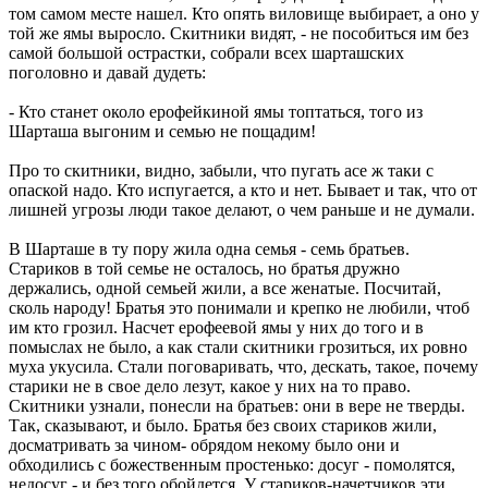
том самом месте нашел. Кто опять виловище выбирает, а оно у
той же ямы выросло. Скитники видят, - не пособиться им без
самой большой острастки, собрали всех шарташских
поголовно и давай дудеть:
- Кто станет около ерофейкиной ямы топтаться, того из
Шарташа выгоним и семью не пощадим!
Про то скитники, видно, забыли, что пугать асе ж таки с
опаской надо. Кто испугается, а кто и нет. Бывает и так, что от
лишней угрозы люди такое делают, о чем раньше и не думали.
В Шарташе в ту пору жила одна семья - семь братьев.
Стариков в той семье не осталось, но братья дружно
держались, одной семьей жили, а все женатые. Посчитай,
сколь народу! Братья это понимали и крепко не любили, чтоб
им кто грозил. Насчет ерофеевой ямы у них до того и в
помыслах не было, а как стали скитники грозиться, их ровно
муха укусила. Стали поговаривать, что, дескать, такое, почему
старики не в свое дело лезут, какое у них на то право.
Скитники узнали, понесли на братьев: они в вере не тверды.
Так, сказывают, и было. Братья без своих стариков жили,
досматривать за чином- обрядом некому было они и
обходились с божественным простенько: досуг - помолятся,
недосуг - и без того обойдется. У стариков-начетчиков эти