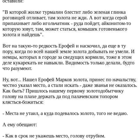
оставили:
"В которой жилке турмалин блестит либо зеленая глинка
роговицей отливает, там золота не жди. А вот когда серой
припахивает либо игольчатник - руда пойдет, айконитом-то
которую зовут, там, может статься, комышек готовенького
золота и найдешь".
Вот на такую-то редкость Ерофей и наскочил, да еще в ту
пору, когда по всей нашей земле золота добывать не умели. И
немцы, которых в городе за сведущих кормили, тоже в этом
деле кукарекать не навыкли. Видимость только делали, будто
что разумеют.
Ну, вот... Нашел Ерофей Марков золота, принес по начальству,
честно указал место, а стали искать - даже званья не оказалось.
Как быть? Пришлось нашему первому золотодобытчику
голову на плахе держать да под палачевским топором
клясться-божиться:
- Места не утаил, а куда подевалось золото, того не ведаю.
А ему обещают:
- Как в срок не укажешь место, голову отрубим.