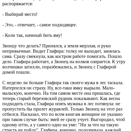
распоряжается:
- Выбирай место!
- Это, - отвечает, - самое подходящее.
- Коли так, начинай бить яму!
Звонцу что делать? Принялся, а земля мерзлая, и руки
непривычные. Видит Глафира: толку не выходит, занялась
сама. Сразу смекнула, как костром работе помогать. Пошло
дело. Глафира работает, а Звонец на волков озирается. К утру
волчишки затихли, поразбежались, и Звонец с Глафирой
домой пошли.
С неделю ли больше Глафира так своего мужа в лес таскала.
Натерпелся он страху. Ну, все-таки ямку вырыли. Мало-
мальскую, конечно. На том самом месте она пришлась, где
теперь старый березовский рудник показывают. Как весна
подходить стала, Глафира опять мужика в лес потянула: не
пропустить бы прилет журавлей. Только Звонец на этот раз
отбился. Насказал, что по всем книгам женщине не указано
при таком случае быть: змей ее сразу учует. Выгородил, чтоб
одному итти, а у самого одно на уме: "Ни за что на такую
страсть не пойду". Глафира, конечно, подозревала, каждый