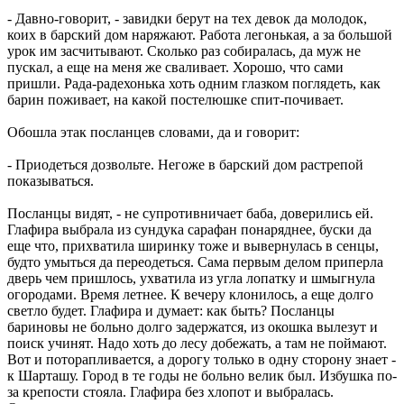
- Давно-говорит, - завидки берут на тех девок да молодок,
коих в барский дом наряжают. Работа легонькая, а за большой
урок им засчитывают. Сколько раз собиралась, да муж не
пускал, а еще на меня же сваливает. Хорошо, что сами
пришли. Рада-радехонька хоть одним глазком поглядеть, как
барин поживает, на какой постелюшке спит-почивает.
Обошла этак посланцев словами, да и говорит:
- Приодеться дозвольте. Негоже в барский дом растрепой
показываться.
Посланцы видят, - не супротивничает баба, доверились ей.
Глафира выбрала из сундука сарафан понаряднее, буски да
еще что, прихватила ширинку тоже и вывернулась в сенцы,
будто умыться да переодеться. Сама первым делом приперла
дверь чем пришлось, ухватила из угла лопатку и шмыгнула
огородами. Время летнее. К вечеру клонилось, а еще долго
светло будет. Глафира и думает: как быть? Посланцы
бариновы не больно долго задержатся, из окошка вылезут и
поиск учинят. Надо хоть до лесу добежать, а там не поймают.
Вот и поторапливается, а дорогу только в одну сторону знает -
к Шарташу. Город в те годы не больно велик был. Избушка по-
за крепости стояла. Глафира без хлопот и выбралась.