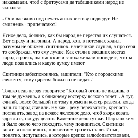
наказывали, чтоб с бритоусами да табашниками народ не
якшался:
- Они вас живо под печать антихристову подведут. Не
смигнешь - припечатают!
Ясное дело, боялись, как бы народ не перестал их слушаться.
Вот страху и нагоняли. А народ, хоть в потемках ходил,
разумом не обижен: скитников- начетчиков слушал, а про себя
то соображал, что ему лучше. Как стали в здешних местах
город строить, шарташские и запохаживали поглядеть, что за
люди появились и какую думку имеют.
Скитники забеспокоились, зашипели: "Кто с городскими
свяжется, тому царства божьего не видать".
Только ведь не зря говорится: "Который огонь не видишь, о
том не думаешь, а к ближнему костерку всякого тянет". А тут,
считай, вовсе большой по тому времени костер развели, когда
наш-то город ставили. Ну как - реку перехватить, крепость
поставить, завод на всякое железное дело, чтоб якоря ковать,
ядра лить, посуду делать. Каменное дело тут же. Шарташским
и было около чего походить, чему подивиться. Скитники
вовсе всполошились, проклятием грозить стали. Иные,
понятно, испугались, а которые крепко залюбопытствовали,