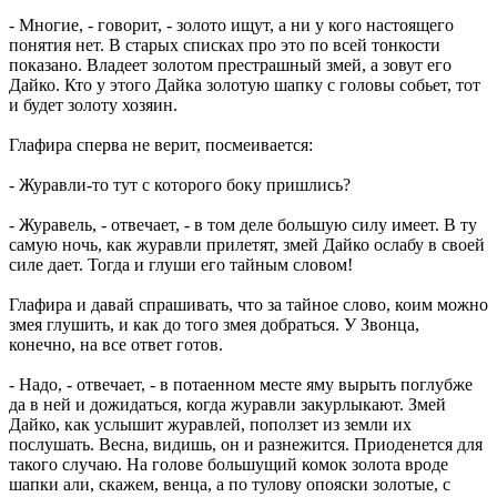
- Многие, - говорит, - золото ищут, а ни у кого настоящего
понятия нет. В старых списках про это по всей тонкости
показано. Владеет золотом престрашный змей, а зовут его
Дайко. Кто у этого Дайка золотую шапку с головы собьет, тот
и будет золоту хозяин.
Глафира сперва не верит, посмеивается:
- Журавли-то тут с которого боку пришлись?
- Журавель, - отвечает, - в том деле большую силу имеет. В ту
самую ночь, как журавли прилетят, змей Дайко ослабу в своей
силе дает. Тогда и глуши его тайным словом!
Глафира и давай спрашивать, что за тайное слово, коим можно
змея глушить, и как до того змея добраться. У Звонца,
конечно, на все ответ готов.
- Надо, - отвечает, - в потаенном месте яму вырыть поглубже
да в ней и дожидаться, когда журавли закурлыкают. Змей
Дайко, как услышит журавлей, поползет из земли их
послушать. Весна, видишь, он и разнежится. Приоденется для
такого случаю. На голове большущий комок золота вроде
шапки али, скажем, венца, а по тулову опояски золотые, с