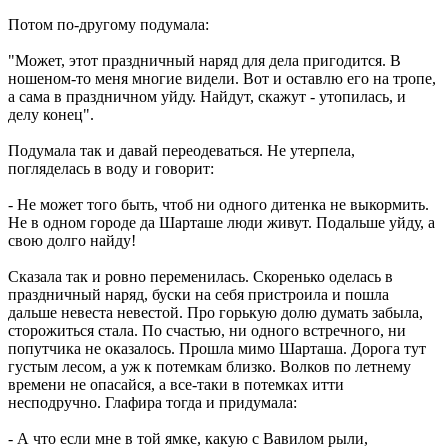
Потом по-другому подумала:
"Может, этот праздничный наряд для дела пригодится. В
ношеном-то меня многие видели. Вот и оставлю его на тропе,
а сама в праздничном уйду. Найдут, скажут - утопилась, и
делу конец".
Подумала так и давай переодеваться. Не утерпела,
погляделась в воду и говорит:
- Не может того быть, чтоб ни одного дитенка не выкормить.
Не в одном городе да Шарташе люди живут. Подальше уйду, а
свою долго найду!
Сказала так и ровно переменилась. Скоренько оделась в
праздничный наряд, буски на себя пристроила и пошла
дальше невеста невестой. Про горькую долю думать забыла,
сторожиться стала. По счастью, ни одного встречного, ни
попутчика не оказалось. Прошла мимо Шарташа. Дорога тут
густым лесом, а уж к потемкам близко. Волков по летнему
времени не опасайся, а все-таки в потемках итти
несподручно. Глафира тогда и придумала:
- А что если мне в той ямке, какую с Вавилом рыли,