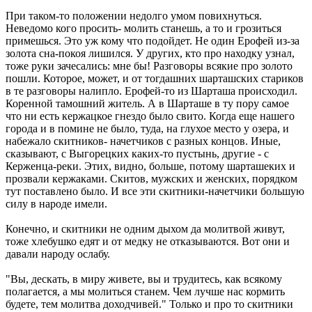
При таком-то положении недолго умом повихнуться.
Неведомо кого просить- молить станешь, а то и грозиться
примешься. Это уж кому что подойдет. Не один Ерофей из-за
золота сна-покоя лишился. У других, кто про находку узнал,
тоже руки зачесались: мне бы! Разговоры всякие про золото
пошли. Которое, может, и от тогдашних шарташских стариков
в те разговоры налипло. Ерофей-то из Шарташа происходил.
Коренной тамошний житель. А в Шарташе в ту пору самое
что ни есть кержацкое гнездо было свито. Когда еще нашего
города и в помине не было, туда, на глухое место у озера, и
набежало скитников- начетчиков с разных концов. Иные,
сказывают, с Выгорецких каких-то пустынь, другие - с
Керженца-реки. Этих, видно, больше, потому шарташеких и
прозвали кержаками. Скитов, мужских и женских, порядком
тут поставлено было. И все эти скитники-начетчики большую
силу в народе имели.
Конечно, и скитники не одним дыхом да молитвой живут,
тоже хлебушко едят и от медку не отказываются. Вот они и
давали народу ослабу.
"Вы, дескать, в миру живете, вы и трудитесь, как всякому
полагается, а мы молиться станем. Чем лучше нас кормить
будете, тем молитва доходчивей." Только и про то скитники