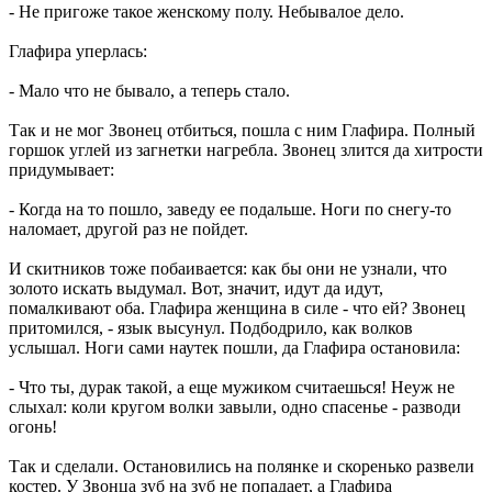
- Не пригоже такое женскому полу. Небывалое дело.
Глафира уперлась:
- Мало что не бывало, а теперь стало.
Так и не мог Звонец отбиться, пошла с ним Глафира. Полный
горшок углей из загнетки нагребла. Звонец злится да хитрости
придумывает:
- Когда на то пошло, заведу ее подальше. Ноги по снегу-то
наломает, другой раз не пойдет.
И скитников тоже побаивается: как бы они не узнали, что
золото искать выдумал. Вот, значит, идут да идут,
помалкивают оба. Глафира женщина в силе - что ей? Звонец
притомился, - язык высунул. Подбодрило, как волков
услышал. Ноги сами наутек пошли, да Глафира остановила:
- Что ты, дурак такой, а еще мужиком считаешься! Неуж не
слыхал: коли кругом волки завыли, одно спасенье - разводи
огонь!
Так и сделали. Остановились на полянке и скоренько развели
костер. У Звонца зуб на зуб не попадает, а Глафира