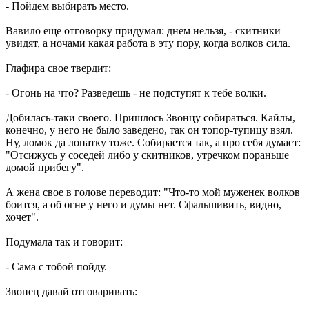
- Пойдем выбирать место.
Вавило еще отговорку придумал: днем нельзя, - скитники
увидят, а ночами какая работа в эту пору, когда волков сила.
Глафира свое твердит:
- Огонь на что? Разведешь - не подступят к тебе волки.
Добилась-таки своего. Пришлось Звонцу собираться. Кайлы,
конечно, у него не было заведено, так он топор-тупицу взял.
Ну, ломок да лопатку тоже. Собирается так, а про себя думает:
"Отсижусь у соседей либо у скитников, утречком пораньше
домой прибегу".
А жена свое в голове переводит: "Что-то мой муженек волков
боится, а об огне у него и думы нет. Сфальшивить, видно,
хочет".
Подумала так и говорит:
- Сама с тобой пойду.
Звонец давай отговаривать: