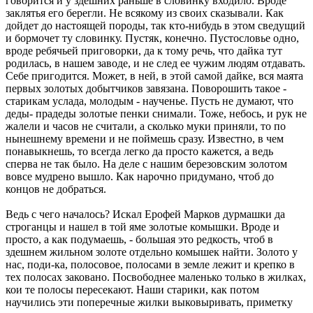
говорится и у здешних раньше в словинку входило. Вроде
заклятья его берегли. Не всякому из своих сказывали. Как
дойдет до настоящей породы, так кто-нибудь в этом сведущий
и бормочет ту словинку. Пустяк, конечно. Пустословье одно,
вроде ребячьей приговорки, да к тому речь, что дайка тут
родилась, в нашем заводе, и не след ее чужим людям отдавать.
Себе пригодится. Может, в ней, в этой самой дайке, вся маята
первых золотых добытчиков завязана. Поворошить такое -
старикам услада, молодым - наученье. Пусть не думают, что
деды- прадеды золотые пенки снимали. Тоже, небось, и рук не
жалели и часов не считали, а сколько муки приняли, то по
нынешнему времени и не поймешь сразу. Известно, в чем
понавыкнешь, то всегда легко да просто кажется, а ведь
сперва не так было. На деле с нашим березовским золотом
вовсе мудрено вышло. Как нарочно придумано, чтоб до
концов не добраться.
Ведь с чего началось? Искал Ерофей Марков дурмашки да
строганцы и нашел в той яме золотые комышки. Вроде и
просто, а как подумаешь, - большая это редкость, чтоб в
здешнем жильном золоте отдельно комышек найти. Золото у
нас, поди-ка, полосовое, полосами в земле лежит и крепко в
тех полосах заковано. Посвободнее маленько только в жилках,
кои те полосы пересекают. Наши старики, как потом
научились эти поперечные жилки выковыривать, приметку