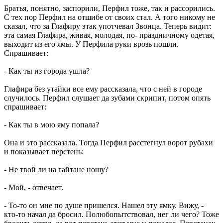
Братья, понятно, заспорили, Перфил тоже, так и рассорились.
С тех пор Перфил на отшибе от своих стал. А того никому не
сказал, что за Глафиру этак употчевал Звонца. Теперь видит:
эта самая Глафира, живая, молодая, по- праздничному одетая,
выходит из его ямы. У Перфила руки врозь пошли.
Спрашивает:
- Как ты из города ушла?
Глафира без утайки все ему рассказала, что с ней в городе
случилось. Перфил слушает да зубами скрипит, потом опять
спрашивает:
- Как ты в мою яму попала?
Она и это рассказала. Тогда Перфил расстегнул ворот рубахи
и показывает перстень:
- Не твой ли на гайтане ношу?
- Мой, - отвечает.
- То-то он мне по душе пришелся. Нашел эту ямку. Вижу, -
кто-то начал да бросил. Полюбопытствовал, нег ли чего? Тоже