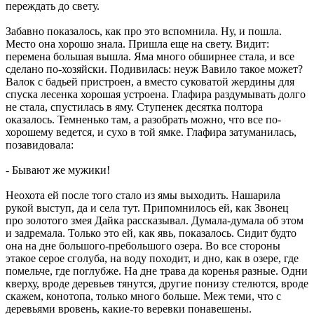
переждать до свету.
Забавно показалось, как про это вспомнила. Ну, и пошла.
Место она хорошо знала. Пришла еще на свету. Видит:
перемена большая вышла. Яма много обширнее стала, и все
сделано по-хозяйски. Подивилась: неуж Вавило такое может?
Валок с бадьей пристроен, а вместо суковатой жердины для
спуска лесенка хорошая устроена. Глафира раздумывать долго
не стала, спустилась в яму. Ступенек десятка полтора
оказалось. Темненько там, а разобрать можно, что все по-
хорошему ведется, и сухо в той ямке. Глафира затуманилась,
позавидовала:
- Бывают же мужики!
Неохота ей после того стало из ямы выходить. Нашарила
рукой выступ, да и села тут. Припомнилось ей, как Звонец
про золотого змея Дайка рассказывал. Думала-думала об этом
и задремала. Только это ей, как явь, показалось. Сидит будто
она на дне большого-пребольшого озера. Во все стороны
этакое серое сголуба, на воду походит, и дно, как в озере, где
помельче, где поглубже. На дне трава да коренья разные. Одни
кверху, вроде деревьев тянутся, другие понизу стелются, вроде
скажем, конотопа, только много больше. Меж теми, что с
деревьями вровень, какие-то веревки понавешены.