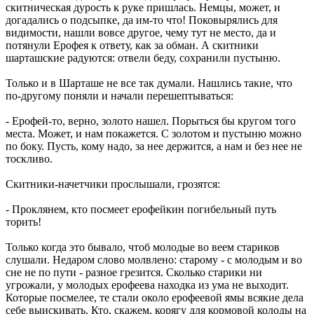
скитническая дурость к руке пришлась. Немцы, может, и
догадались о подсыпке, да им-то что! Поковырялись для
видимости, нашли вовсе другое, чему тут не место, да и
потянули Ерофея к ответу, как за обман. А скитники
шарташские радуются: отвели беду, сохранили пустыню.
Только и в Шарташе не все так думали. Нашлись такие, что
по-другому поняли и начали перешептываться:
- Ерофей-то, верно, золото нашел. Порыться бы кругом того
места. Может, и нам покажется. С золотом и пустыню можно
по боку. Пусть, кому надо, за нее держится, а нам и без нее не
тоскливо.
Скитники-начетчики прослышали, грозятся:
- Проклянем, кто посмеет ерофейкин погибельный путь
торить!
Только когда это бывало, чтоб молодые во веем стариков
слушали. Недаром слово молвлено: старому - с молодым и во
сне не по пути - разное грезится. Сколько старики ни
угрожали, у молодых ерофеева находка из ума не выходит.
Которые посмелее, те стали около ерофеевой ямы всякие дела
себе выискивать. Кто, скажем, корягу для кормовой колоды на