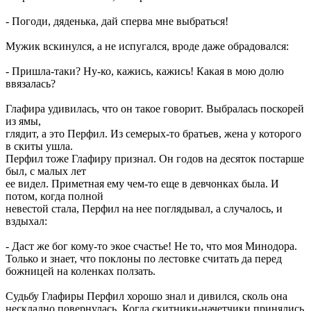
- Погоди, дяденька, дай сперва мне выбраться!
Мужик вскинулся, а не испугался, вроде даже обрадовался:
- Пришла-таки? Ну-ко, кажись, кажись! Какая в мою долю
ввязалась?
Глафира удивилась, что он такое говорит. Выбралась поскорей
из ямы,
глядит, а это Перфил. Из семерых-то братьев, жена у которого
в скиты ушла.
Перфил тоже Глафиру признал. Он годов на десяток постарше
был, с малых лет
ее видел. Приметная ему чем-то еще в девчонках была. И
потом, когда полной
невестой стала, Перфил на нее поглядывал, а случалось, и
вздыхал:
- Даст же бог кому-то экое счастье! Не то, что моя Минодора.
Только и знает, что поклоны по лестовке считать да перед
божницей на коленках ползать.
Судьбу Глафиры Перфил хорошо знал и дивился, сколь она
нескладно повернулась. Когда скитники-начетчики принялись