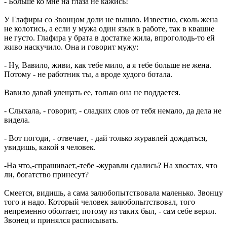
- Больше ко мне на глаза не кажись!
У Глафиры со Звонцом доли не вышло. Известно, сколь жена
не колотись, а если у мужа один язык в работе, так в квашне
не густо. Глафира у брата в достатке жила, впроголодь-то ей
живо наскучило. Она и говорит мужу:
- Ну, Вавило, живи, как тебе мило, а я тебе больше не жена.
Потому - не работник ты, а вроде худого ботала.
Вавило давай улещать ее, только она не поддается.
- Слыхала, - говорит, - сладких слов от тебя немало, да дела не
видела.
- Вот погоди, - отвечает, - дай только журавлей дождаться,
увидишь, какой я человек.
-На что,-спрашивает,-тебе -журавли сдались? На хвостах, что
ли, богатство принесут?
Смеется, видишь, а сама залюбопытствовала маленько. Звонцу
того и надо. Который человек залюбопытствовал, того
непременно оболтает, потому из таких был, - сам себе верил.
Звонец и принялся расписывать.