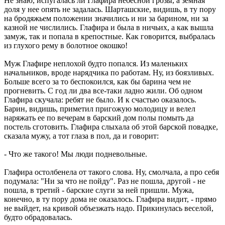
Не знаю, испугалась ли Глафира небесной грозы, а земная
доля у нее опять не задалась. Шарташские, видишь, в ту пору
на бродяжьем положении значились и ни за барином, ни за
казной не числились. Глафира и была в ничьих, а как вышла
замуж, так и попала в крепостные. Как говорится, выбралась
из глухого рему в болотное окошко!
Муж Глафире неплохой будто попался. Из маленьких
начальников, вроде нарядчика по работам. Ну, из боязливых.
Больше всего за то беспокоился, как бы барина чем не
прогневить. С год ли два все-таки ладно жили. Об одном
Глафира скучала: ребят не было. И к счастью оказалось.
Барин, видишь, приметил пригожую молодицу и велел
наряжать ее по вечерам в барский дом полы помыть да
постель сготовить. Глафира слыхала об этой барской повадке,
сказала мужу, а тот глаза в пол, да и говорит:
- Что же такого! Мы люди подневольные.
Глафира остолбенела от такого слова. Ну, смолчала, а про себя
подумала: "Ни за что не пойду". Раз не пошла, другой - не
пошла, в третий - барские слуги за ней пришли. Мужа,
конечно, в ту пору дома не оказалось. Глафира видит, - прямо
не выйдет, на кривой объезжать надо. Прикинулась веселой,
будто обрадовалась.