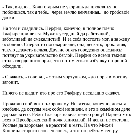
- Так, видно... Коли старым не укоришь да проклятья не
побоишься, так я тебе... через землю венчанная... до гробовой
доски.
На том и сладились. Перфил, конечно, в полное плечо
Глафире пришелся. Мужик усердный да работящий,
заботливый да смекалистый. И за себя постоять мог, а за жену
особливо. Сперва-то поговаривали, она, дескать, проклятая,
такую держать нельзя. Другие опять городских опасались:
потянут за укрывательство беглой. Перфил со всеми такими
столь твердо поговорил, что потом его-то избушку стороной
обходили.
- Свяжись, - говорят, - с этим чортушком, - до поры в могилу
загонит.
Ничего не щадит, кто про его Глафиру нескладно скажет.
Прожили свой век по-хорошему. Не всегда, конечно, досыта
хлебали, да остуды меж собой не знали, а это в семейном деле
дороже всего. Ребят Глафира навела целую рощу! Парней хоть
всех в Преображенский полк записывай. И девки не отстали.
Рослые да здоровые, а красотой в мать. На что Михей
Кончина старого слова человек, и тот по ребятам сестру