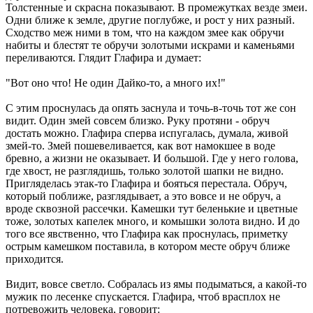
Толстенные и скрасна показывают. В промежутках везде змеи.
Одни ближе к земле, другие поглубже, и рост у них разный.
Сходство меж ними в том, что на каждом змее как обручи
набиты и блестят те обручи золотыми искрами и каменьями
переливаются. Глядит Глафира и думает:
"Вот оно что! Не один Дайко-то, а много их!"
С этим проснулась да опять заснула и точь-в-точь тот же сон
видит. Один змей совсем близко. Руку протяни - обруч
достать можно. Глафира сперва испугалась, думала, живой
змей-то. Змей пошевеливается, как вот намокшее в воде
бревно, а жизни не оказывает. И большой. Где у него голова,
где хвост, не разглядишь, только золотой шапки не видно.
Пригляделась этак-то Глафира и бояться перестала. Обруч,
который поближе, разглядывает, а это вовсе и не обруч, а
вроде сквозной рассечки. Камешки тут беленькие и цветные
тоже, золотых капелек много, и комышки золота видно. И до
того все явственно, что Глафира как проснулась, приметку
острым камешком поставила, в котором месте обруч ближе
приходится.
Видит, вовсе светло. Собралась из ямы подыматься, а какой-то
мужик по лесенке спускается. Глафира, чтоб врасплох не
потревожить человека, говорит: