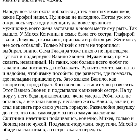
золото и добыть его можно.
Народу все-таки охота добраться до тех золотых комышков,
какие Ерофей нашел. Ну, никак не выходило. Потом уж это
открылось через одну женщину да вовсе зряшного
мужичонку, коего жена заставила в новом месте яму рыть. Так
вышло. У Михея Кончины в семье была его сестра. Глафирой
звали. Девушка, сказывают, пригожая и работящая. Женихов у
нее хоть отбавляй. Только Михей с этим не торопился:
выбирал, видно. Сама Глафира тоже никого не приглядела.
Тут вот и подвернулся Вавило Звонец. Мужичонко, прямо
сказать, незавидный. Из таких, кои больше всего любят по
завалинкам посидеть да побалакать. Руки-то ему только на то
и надобны, чтоб языку пособить: где развести, где помахать,
где пальцами прищелкнуть. Зато языком Вавило, как
говорится, города брал. Кого хочешь заставит уши развесить.
Этот Вавило Звонец и подсыпался к михеевой сестре. На ту
пору у него беда приключилась: жена умерла. Ребят хоть не
осталось, а все-таки вдовцу несладко жить. Вавило, значит, и
стал напевать про свою участь горькую. Разжалобил девушку
до того, что она самоходом за него замуж выскочила.
Скитники-начетчики побаивались, конечно, Михея, только и
Звонец им не чужой. Подумали-подумали, окрутили, Михей в
обиде на скитников, а сестре заказал передать: