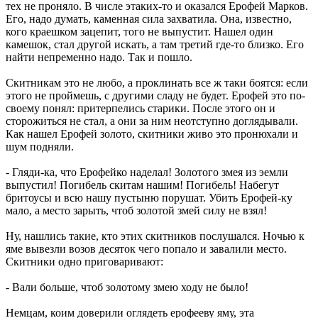
тех не проняло. В числе этаких-то и оказался Ерофей Марков.
Его, надо думать, каменная сила захватила. Она, известно,
кого краешком зацепит, того не выпустит. Нашел один
камешок, стал другой искать, а там третий где-то близко. Его
найти непременно надо. Так и пошло.
Скитникам это не любо, а проклинать все ж таки боятся: если
этого не проймешь, с другими сладу не будет. Ерофей это по-
своему понял: притерпелись старики. После этого он и
сторожиться не стал, а они за ним неотступно доглядывали.
Как нашел Ерофей золото, скитники живо это пронюхали и
шум подняли.
- Гляди-ка, что Ерофейко наделал! Золотого змея из эемли
выпустил! Погибель скитам нашим! Погибель! Набегут
бритоусы и всю нашу пустыню порушат. Убить Ерофей-ку
мало, а место зарыть, чтоб золотой змей силу не взял!
Ну, нашлись такие, кто этих скитников послушался. Ночью к
яме вывезли возов десяток чего попало и завалили место.
Скитники одно приговаривают:
- Вали больше, чтоб золотому змею ходу не было!
Немцам, коим доверили оглядеть ерофееву яму, эта