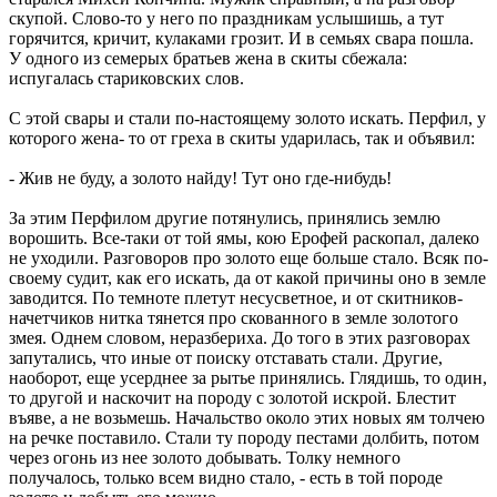
скупой. Слово-то у него по праздникам услышишь, а тут
горячится, кричит, кулаками грозит. И в семьях свара пошла.
У одного из семерых братьев жена в скиты сбежала:
испугалась стариковских слов.
С этой свары и стали по-настоящему золото искать. Перфил, у
которого жена- то от греха в скиты ударилась, так и объявил:
- Жив не буду, а золото найду! Тут оно где-нибудь!
За этим Перфилом другие потянулись, принялись землю
ворошить. Все-таки от той ямы, кою Ерофей раскопал, далеко
не уходили. Разговоров про золото еще больше стало. Всяк по-
своему судит, как его искать, да от какой причины оно в земле
заводится. По темноте плетут несусветное, и от скитников-
начетчиков нитка тянется про скованного в земле золотого
змея. Однем словом, неразбериха. До того в этих разговорах
запутались, что иные от поиску отставать стали. Другие,
наоборот, еще усерднее за рытье принялись. Глядишь, то один,
то другой и наскочит на породу с золотой искрой. Блестит
въяве, а не возьмешь. Начальство около этих новых ям толчею
на речке поставило. Стали ту породу пестами долбить, потом
через огонь из нее золото добывать. Толку немного
получалось, только всем видно стало, - есть в той породе