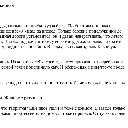
ужникам:
оды, сказывают, шибко худая была. По болотам пришлась.
ешнее время - взад да вперед. Только барские прислужники да
анная дорога установится, он и давай наверстывать, что летом
й. Видно, подловить-то ему кого-нибудь охота была. Так все и
ом, видно, не способно. В годах, сказывают, был. Какой уж
зчику. Из конторы сейчас же туда всех приказных потребовал и
о самой грязи приспичило ему. И обережных с ним что-то вроде
елье надо найти, да и то не отпустят. И тайком тоже не уйдешь,
ам. Живо все разузнаю.
- что творится? Еще двое ушли и тоже с концом. В заводе только
ровами либо за сеном на покос, - тоже спросись. Отпускать стали