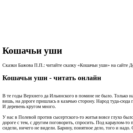
Кошачьи уши
Сказки Бажова П.П.: читайте сказку «Кошачьи уши» на сайте Д
Кошачьи уши - читать онлайн
В те годы Верхнего да Ильинского в помине не было. Только на
вишь, на дороге пришлась в казачью сторону. Народ туда-сюда 
И деревень кругом много.
У нас в Полевой против сысертского-то житья вовсе глухо было
дороге с тем, с другим поговорить, спросить. Под караулом-то 
сидели, ничего не видели. Барину, понятное дело, того и надо.