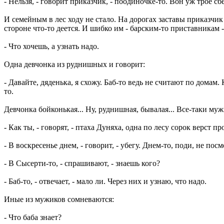
- Нельзя, - говорит приказчик, - поодиночке-то. Вон уж трое сб
И семейным в лес ходу не стало. На дорогах заставы приказчик 
стороне что-то деется. И шибко им - барским-то приставникам -
- Что хочешь, а узнать надо.
Одна девчонка из руднишных и говорит:
- Давайте, дяденька, я схожу. Баб-то ведь не считают по домам.
то.
Девчонка бойконькая... Ну, руднишная, бывалая... Все-таки муж
- Как ты, - говорят, - птаха Дуняха, одна по лесу сорок верст п
- В воскресенье днем, - говорит, - убегу. Днем-то, поди, не по
- В Сысерти-то, - спрашивают, - знаешь кого?
- Баб-то, - отвечает, - мало ли. Через них и узнаю, что надо.
Иные из мужиков сомневаются:
- Что баба знает?