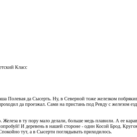
етский Класс
ша Полевая да Сысерть. Ну, в Северной тоже железком побрякива
проходил да проезжал. Сами на пристань под Ревду с железом езд
. Железа в ту пору мало делали, больше медь плавили. А ее кара
попробуй! И деревень в нашей стороне - один Косой Брод. Кругом 
 Спокойно тут, а в Сысерти поглядывать приходилось.