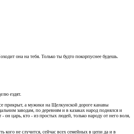
Походит она на тебя. Только ты будто покорпуснее будешь.
елю ездят.
все прикрыт, а мужики на Щелкунской дороге канавы
дальним заводам, по деревням и в казаках народ поднялся и
 он царь, кто - из простых людей, только народу от него воля,
ть кого не случится, сейчас всех семейных в цепи да и в