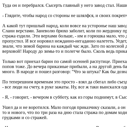
Туда он и перебрался. Сысерть главный у него завод стал. На
- Глядите, чтобы народ со стороны не шлялфся, и своих покреп
А какой тут пришлый народ, коли вовсе на усторонье наш завод
Слани верстами. Заневолю брюхо заболит, коли по жерднику про
стража ездили. Эти верхами больше, - им и горюшка мало, что д
пропустил. И все норовил нежданно-негаданно налететь. Уедет,
знали, что зимой барина на каждый час жди. Зато по колесной д
верховой! Народу до зимы-то и полегче было. Сколь ведь прика
Только вот приехал барин по самой осенней распутице. Приехал
попов тоже. До вечера приказные прибыли, а на другой день ба
много. В народе и пошел разговор: "Что за штука? Как бы дозна
По теперешним временам это просто - взял да сбегал либо съезди
- все люди на счету, в руке зажаты. Ну, все ж таки выискался од
- Я, - говорит, - вечером в субботу, как из горы поднимут, в С
Ушел да и не воротился. Мало погодя приказчику сказали, а он 
то и нового, что по три раза на дню стала стража по домам ходи
грудками и со стражей.