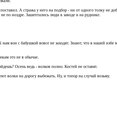
ежали.
поставил. А стража у него на подбор - ни от одного толку не доб
 не по ноздре. Зашептались люди в заводе и на руднике.
 К нам вон с бабушкой вовсе не заходят. Знают, что в нашей избе
икам это не в обычае.
ройдешь? Осень ведь - волков полно. Костей не оставят.
смеют волки на дорогу выбежать. Ну, и топор на случай возьму.