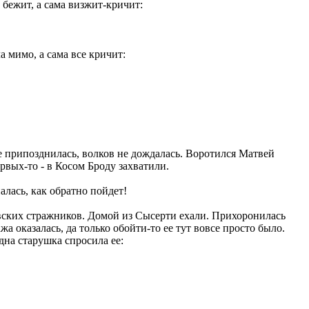
 бежит, а сама визжит-кричит:
а мимо, а сама все кричит:
не припозднилась, волков не дождалась. Воротился Матвей
ервых-то - в Косом Броду захватили.
палась, как обратно пойдет!
евских стражников. Домой из Сысерти ехали. Прихоронилась
жа оказалась, да только обойти-то ее тут вовсе просто было.
дна старушка спросила ее: