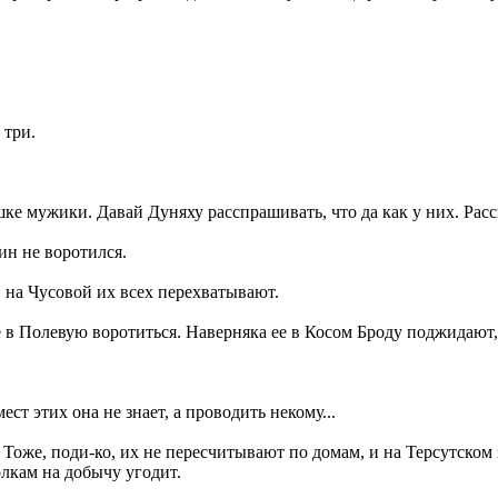
 три.
шке мужики. Давай Дуняху расспрашивать, что да как у них. Расс
дин не воротился.
но, на Чусовой их всех перехватывают.
е в Полевую воротиться. Наверняка ее в Косом Броду поджидают
ест этих она не знает, а проводить некому...
. - Тоже, поди-ко, их не пересчитывают по домам, и на Терсутско
олкам на добычу угодит.