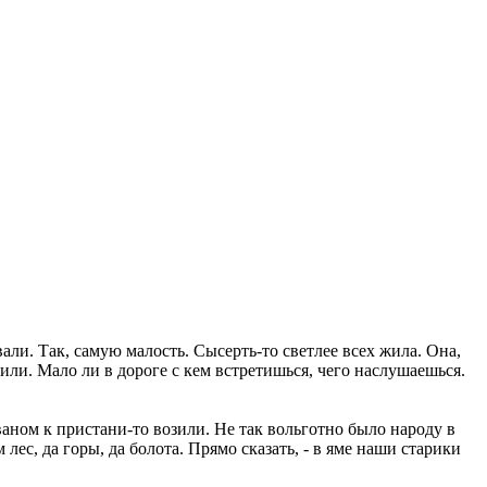
ли. Так, самую малость. Сысерть-то светлее всех жила. Она,
или. Мало ли в дороге с кем встретишься, чего наслушаешься.
ваном к пристани-то возили. Не так вольготно было народу в
лес, да горы, да болота. Прямо сказать, - в яме наши старики