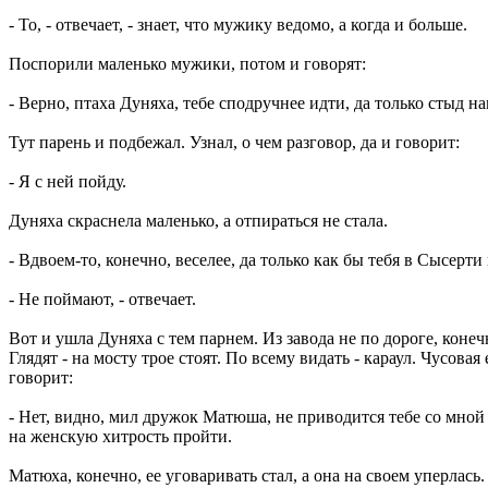
- То, - отвечает, - знает, что мужику ведомо, а когда и больше.
Поспорили маленько мужики, потом и говорят:
- Верно, птаха Дуняха, тебе сподручнее идти, да только стыд на
Тут парень и подбежал. Узнал, о чем разговор, да и говорит:
- Я с ней пойду.
Дуняха скраснела маленько, а отпираться не стала.
- Вдвоем-то, конечно, веселее, да только как бы тебя в Сысерти
- Не поймают, - отвечает.
Вот и ушла Дуняха с тем парнем. Из завода не по дороге, коне
Глядят - на мосту трое стоят. По всему видать - караул. Чусов
говорит:
- Нет, видно, мил дружок Матюша, не приводится тебе со мной 
на женскую хитрость пройти.
Матюха, конечно, ее уговаривать стал, а она на своем уперлась.