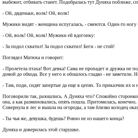
выбежит, отбивать станет. Подобралась тут Дуняха поближе, сп
- Ой, дяденьки, волк! Ой, волк!
Мужики видят - женщина испугалась, - смеются. Один-то ногу ещ
- Ой, волк! Ой, волк! Мужики ей вдогонку:
- За подол схватил! За подол схватил! Беги - не стой!
Поглядел Матюха и говорит:
- Пролетела птаха! Вот девка! Сама не пропадет и дружка не п
домой до обхода. Все у него и обошлось гладко - не заметили. 
- Там, поди, сидят запертые да еще в цепях. То приказчик их и 
Поговорили так, разошлись. А Дуняха что? Спокойно сторонкой
она, а как разминовались, опять пошла. Притомилась, конечно, 
Совернула в лес и вышла на огороды, а там близко колодец ока
- Ты чья же, девушка, будешь? Ровно не из нашего конца?
Дуняха и доверилась этой старушке.