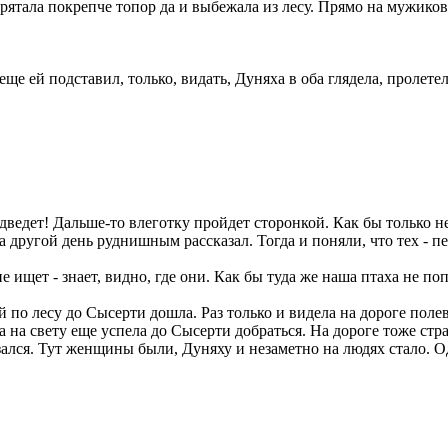
рятала покрепче топор да и выбежала из лесу. Прямо на мужиков
е ей подставил, только, видать, Дуняха в оба глядела, пролетел
одведет! Дальше-то влеготку пройдет сторонкой. Как бы только 
На другой день руднишным рассказал. Тогда и поняли, что тех - п
не ищет - знает, видно, где они. Как бы туда же наша птаха не по
 по лесу до Сысерти дошла. Раз только и видела на дороге пол
а на свету еще успела до Сысерти добраться. На дороге тоже стра
зался. Тут женщины были, Дуняху и незаметно на людях стало. О