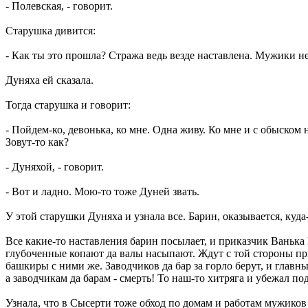
- Полевская, - говорит.
Старушка дивится:
- Как ты это прошла? Стража ведь везде наставлена. Мужики не
Дуняха ей сказала.
Тогда старушка и говорит:
- Пойдем-ко, девонька, ко мне. Одна живу. Ко мне и с обыском 
Зовут-то как?
- Дуняхой, - говорит.
- Вот и ладно. Мою-то тоже Дуней звать.
У этой старушки Дуняха и узнала все. Барин, оказывается, куда
Все какие-то наставления барин посылает, и приказчик Ваньк
глубоченные копают да валы насыпают. Ждут с той стороны прих
башкиры с ними же. Заводчиков да бар за горло берут, и главны
а заводчикам да барам - смерть! То наш-то хитряга и убежал по
Узнала, что в Сысерти тоже обход по домам и работам мужиков п