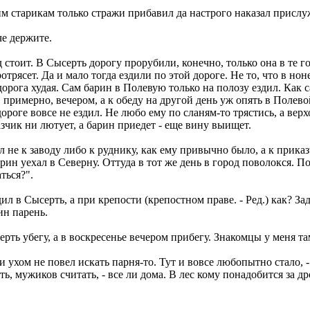
шим старикам только стражи прибавил да настрого наказал присл
че держите.
 стоит. В Сысерть дорогу прорубили, конечно, только она в те г
трясет. Да и мало тогда ездили по этой дороге. Не то, что в нон
орога худая. Сам барин в Полевую только на полозу ездил. Как с
 примерно, вечером, а к обеду на другой день уж опять в Полево
ороге вовсе не ездил. Не любо ему по сланям-то трястись, а верх
зчик ни лютует, а барин приедет - еще вину выищет.
 не к заводу либо к руднику, как ему привычно было, а к прика
рин уехал в Северну. Оттуда в тот же день в город поволокся. П
ться?".
л в Сысерть, а при крепости (крепостном праве. - Ред.) как? Зад
ин парень.
ысерть убегу, а в воскресенье вечером прибегу. Знакомцы у меня т
и ухом не повел искать парня-то. Тут и вовсе любопытно стало, 
ть, мужиков считать, - все ли дома. В лес кому понадобится за д