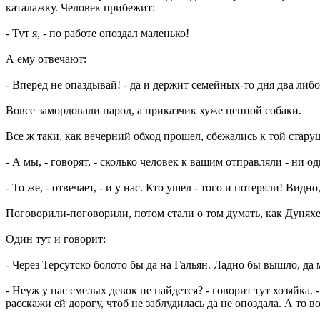
каталажку. Человек прибежит:
- Тут я, - по работе опоздал маленько!
А ему отвечают:
- Вперед не опаздывай! - да и держит семейных-то дня два либо
Вовсе замордовали народ, а приказчик хуже цепной собаки.
Все ж таки, как вечерний обход прошел, сбежались к той стару
- А мы, - говорят, - сколько человек к вашим отправляли - ни о
- То же, - отвечает, - и у нас. Кто ушел - того и потеряли! Вид
Поговорили-поговорили, потом стали о том думать, как Дунях
Один тут и говорит:
- Через Терсутско болото бы да на Гальян. Ладно бы вышло, да м
- Неуж у нас смелых девок не найдется? - говорит тут хозяйка
расскажи ей дорогу, чтоб не заблудилась да не опоздала. А то в