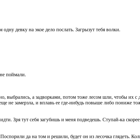
м одну девку на экое дело послать. Загрызут тебя волки.
 не поймали.
чно, выбрались, а задворками, потом тоже лесом шли, чтобы их с
ая еще не замерзла, и вплавь ее где-нибудь повыше либо пониже т
идти. Зря тут себя загубишь и меня подведешь. Ступай-ка скорее
 Поспорили да на том и решили, будет он из лесочка глядеть. Коли