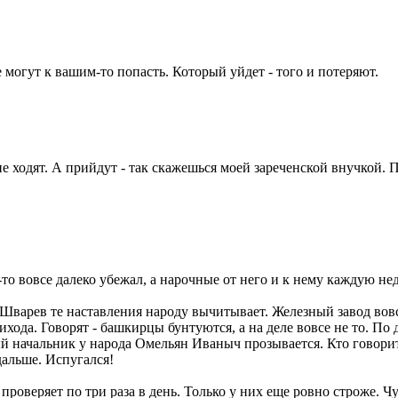
 могут к вашим-то попасть. Который уйдет - того и потеряют.
не ходят. А прийдут - так скажешься моей зареченской внучкой. 
-то вовсе далеко убежал, а нарочные от него и к нему каждую нед
а Шварев те наставления народу вычитывает. Железный завод во
ода. Говорят - башкирцы бунтуются, а на деле вовсе не то. По 
й начальник у народа Омельян Иваныч прозывается. Кто говорит -
дальше. Испугался!
роверяет по три раза в день. Только у них еще ровно строже. Чу