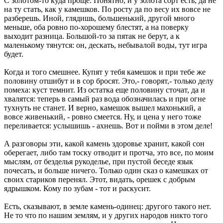
С золотом-то куда проще. Понятно, и у золота сорт есть, да не
на ту стать, как у камешков. По росту да по весу их вовсе не
разберешь. Иной, глядишь, большенький, другой много
меньше, оба ровно по-хорошему блестят, а на поверку
выходит разница. Большой-то за пятак не берут, а к
маленькому тянутся: он, дескать, небывалой воды, тут игра
будет.
Когда и того смешнее. Купят у тебя камешок и при тебе же
половину отшибут и в сор бросят. Это,- говорят,- только делу
помеха: куст темнит. Из остатка еще половину сточат, да и
хвалятся: теперь в самый раз вода обозначилась и при огне
тухнуть не станет. И верно, камешок вышел махонький, а
вовсе живенький, - ровно смеется. Ну, и цена у него тоже
переливается: услышишь - ахнешь. Вот и пойми в этом деле!
А разговоры эти, какой камень здоровье хранит, какой сон
оберегает, либо там тоску отводит и протча, это все, по моим
мыслям, от безделья рукоделье, при пустой беседе язык
почесать, и больше ничего. Только один сказ о камешках от
своих стариков перенял. Этот, видать, орешек с добрым
ядрышком. Кому по зубам - тот и раскусит.
Есть, сказывают, в земле камень-одинец: другого такого нет.
Не то что по нашим землям, и у других народов никто того