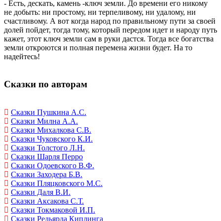
- Есть, дескать, камень -ключ земли. До времени его никому
не добыть: ни простому, ни терпеливому, ни удалому, ни
счастливому. А вот когда народ по правильному пути за своей
долей пойдет, тогда тому, который передом идет и народу путь
кажет, этот ключ земли сам в руки дастся. Тогда все богатства
земли откроются и полная перемена жизни будет. На то
надейтесь!
Сказки по авторам
Сказки Пушкина А.С.
Сказки Милна А.А.
Сказки Михалкова С.В.
Сказки Чуковского К.И.
Сказки Толстого Л.Н.
Сказки Шарля Перро
Сказки Одоевского В.Ф.
Сказки Заходера Б.В.
Сказки Пляцковского М.С.
Сказки Даля В.И.
Сказки Аксакова С.Т.
Сказки Токмаковой И.П.
Сказки Редьярда Киплинга