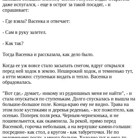
даже испугался, - еще в острог за такой посадят, - и
спрашивает:
- Где взяла? Васенка и отвечает:
- Сам в руку залетел.
- Как так?
Тогда Васенка и рассказала, как дело было.
Когда ее уж вовсе стало засыпать снегом, вдруг открылся
перед ней ходок в землю. Неширокий ходок, и темненько тут,
а итти можно: ступеньки видать и тепло. Васенка и
обрадовалась.
"Вот где,- думает,- никому из руднишных меня не найти", - и
стала опускаться по ступенькам. Долго спускалась и вышла на
большое-большое поле. Конца-краю ему не видно. Трава на
этом поле кустиками и деревья реденько, - все пожелтело, как
осенью. Поперек поля река. Черным-чернехонька, и не
пошевельнется, как окаменела. За рекой, прямо перед
Васенкой, горочка небольшая, а на верхушке камни-голыши:
посредине- как стол, а кругом - как табуреточки. Не по
человечьему росту, а много больше. Холодно тут и чего-то