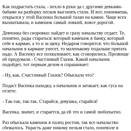
Как подрастать стала, - пехло в руки да с другими девками-
бабами на разборку песков выгонять стали. И вот, понимаешь,
открылся у этой Васенки большой талан на камни. Чаще всех
выхватывала, и камешок самый ловкий, вовсе дорогой.
Девчонка без сноровки: найдет и сразу начальству отдает. Те,
понятно, рады стараться: который камешок в банку, который
себе в карман, а то и за щеку. Недаром говорится: что большой
начальник в кармане унесет, то маленькому подальше прятать
надо. А Васенку все похваливают, как сговорились. Прозвище
ей придумали - Счастливый Глазок. Какой начальник
подойдет, тот первым делом и спрашивает:
- Ну, как, Счастливый Глазок? Обыскала что?
Подаст Васенка находку, а начальник и затакает, как гусь на
отлете:
- Так-так, так-так. Старайся, девушка, старайся!
Васенка, значит, и старается, да ей это и самой любопытно.
Раз обыскала камешок в палец ростом, так все начальство
сбежалось. Украсть даже никому нельзя стало, поневоле в