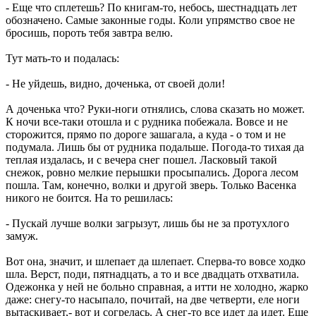
- Еще что сплетешь? По книгам-то, небось, шестнадцать лет
обозначено. Самые законные годы. Коли упрямство свое не
бросишь, пороть тебя завтра велю.
Тут мать-то и подалась:
- Не уйдешь, видно, доченька, от своей доли!
А доченька что? Руки-ноги отнялись, слова сказать но может.
К ночи все-таки отошла и с рудника побежала. Вовсе и не
сторожится, прямо по дороге зашагала, а куда - о том и не
подумала. Лишь бы от рудника подальше. Погода-то тихая да
теплая издалась, и с вечера снег пошел. Ласковый такой
снежок, ровно мелкие перышки просыпались. Дорога лесом
пошла. Там, конечно, волки и другой зверь. Только Васенка
никого не боится. На то решилась:
- Пускай лучше волки загрызут, лишь бы не за протухлого
замуж.
Вот она, значит, и шлепает да шлепает. Сперва-то вовсе ходко
шла. Верст, поди, пятнадцать, а то и все двадцать отхватила.
Одежонка у ней не больно справная, а итти не холодно, жарко
даже: снегу-то насыпало, почитай, на две четверти, еле ноги
вытаскивает,- вот и согрелась. А снег-то все идет да идет. Еще