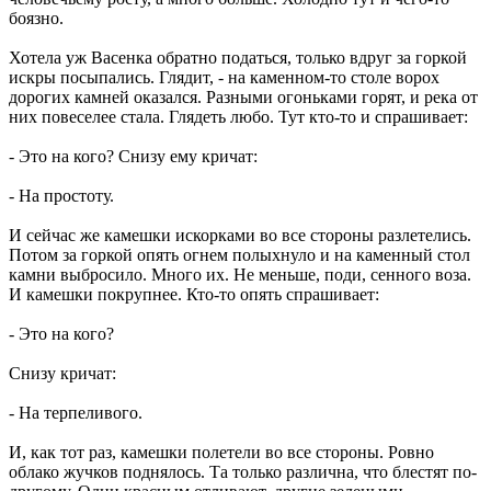
боязно.
Хотела уж Васенка обратно податься, только вдруг за горкой
искры посыпались. Глядит, - на каменном-то столе ворох
дорогих камней оказался. Разными огоньками горят, и река от
них повеселее стала. Глядеть любо. Тут кто-то и спрашивает:
- Это на кого? Снизу ему кричат:
- На простоту.
И сейчас же камешки искорками во все стороны разлетелись.
Потом за горкой опять огнем полыхнуло и на каменный стол
камни выбросило. Много их. Не меньше, поди, сенного воза.
И камешки покрупнее. Кто-то опять спрашивает:
- Это на кого?
Снизу кричат:
- На терпеливого.
И, как тот раз, камешки полетели во все стороны. Ровно
облако жучков поднялось. Та только различна, что блестят по-