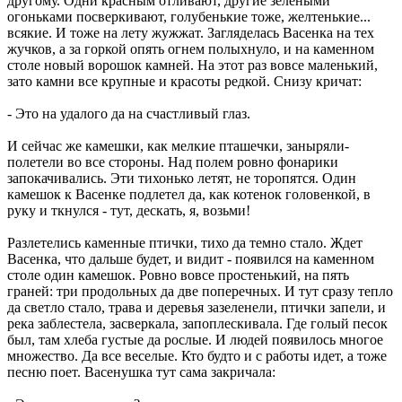
другому. Одни красным отливают, другие зелеными
огоньками посверкивают, голубенькие тоже, желтенькие...
всякие. И тоже на лету жужжат. Загляделась Васенка на тех
жучков, а за горкой опять огнем полыхнуло, и на каменном
столе новый ворошок камней. На этот раз вовсе маленький,
зато камни все крупные и красоты редкой. Снизу кричат:
- Это на удалого да на счастливый глаз.
И сейчас же камешки, как мелкие пташечки, заныряли-
полетели во все стороны. Над полем ровно фонарики
запокачивались. Эти тихонько летят, не торопятся. Один
камешок к Васенке подлетел да, как котенок головенкой, в
руку и ткнулся - тут, дескать, я, возьми!
Разлетелись каменные птички, тихо да темно стало. Ждет
Васенка, что дальше будет, и видит - появился на каменном
столе один камешок. Ровно вовсе простенький, на пять
граней: три продольных да две поперечных. И тут сразу тепло
да светло стало, трава и деревья зазеленели, птички запели, и
река заблестела, засверкала, запоплескивала. Где голый песок
был, там хлеба густые да рослые. И людей появилось многое
множество. Да все веселые. Кто будто и с работы идет, а тоже
песню поет. Васенушка тут сама закричала: