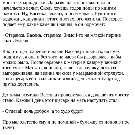
много четырнадцати. Да разве на это поглядят, коли
начальство велит. Сколь хочешь годов попы по книгам
накинут. Ну, Васенка, значит, и испужалась. Руки-ноги
задрожат, как увидит этого протухлого жениха. Поскорее
подает ему, какие камешки нашла, а он бормочет:
- Старайся, Васена, старайся! Зимой-то на мягкой перине
спать будешь.
Как отойдет, бабенки и давай Васенку шпынять, на смех
поднимут, а она и без того на части бы разорвалась, кабы
можно было. После барабана к матери в казарму забежит -
того хуже. Мать-то, конечно, жалела девчушку, всяко ее
выгораживала, да велика ли сила у казарменной стряпухи,
коли щегарь ей начальник и всякий день может бабу под
прутья доставить.
До зимы все-таки Васенка провертелась, а дальше невмоготу
стало. Каждый день этот щегарь на мать наступать стал:
- Отдавай дочь добром, а то худо будет!
Про малолетство ему и не поминай - бумажку от попов в нос
тычет: