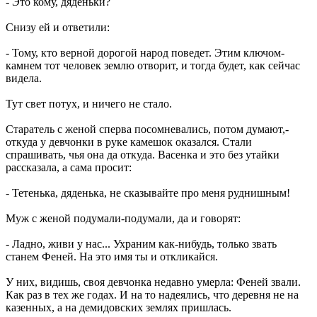
- Это кому, дяденьки?
Снизу ей и ответили:
- Тому, кто верной дорогой народ поведет. Этим ключом-
камнем тот человек землю отворит, и тогда будет, как сейчас
видела.
Тут свет потух, и ничего не стало.
Старатель с женой сперва посомневались, потом думают,-
откуда у девчонки в руке камешок оказался. Стали
спрашивать, чья она да откуда. Васенка и это без утайки
рассказала, а сама просит:
- Тетенька, дяденька, не сказывайте про меня руднишным!
Муж с женой подумали-подумали, да и говорят:
- Ладно, живи у нас... Ухраним как-нибудь, только звать
станем Феней. На это имя ты и откликайся.
У них, видишь, своя девчонка недавно умерла: Феней звали.
Как раз в тех же годах. И на то надеялись, что деревня не на
казенных, а на демидовских землях пришлась.