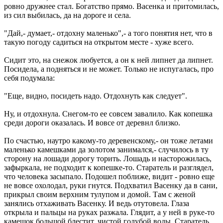
ровно дружнее стал. Богатство прямо. Васенка и притомилась,
из сил выбилась, да на дороге и села.
"Дай,- думает,- отдохну маленько",- а того понятия нет, что в
такую погоду садиться на открытом месте - хуже всего.
Сидит это, на снежок любуется, а он к ней липнет да липнет.
Посидела, а подняться и не может. Только не испугалась, про
себя подумала:
"Еще, видно, посидеть надо. Отдохнуть как следует".
Ну, и отдохнула. Снегом-то ее совсем завалило. Как копешка
среди дороги оказалась. И вовсе от деревнл близко.
По счастью, наутро какому-то деревенскому,- он тоже летами
маленько камешками да золотом занимался,- случилось в ту
сторону на лошади дорогу торить. Лошадь и насторожилась,
зафыркала, не подходит к копешке-то. Старатель и разглядел,
что человека засыпало. Подошел поближе, видит - ровно еще
не вовсе охолодал, руки гнутся. Подхватил Васенку да в сани,
прикрыл своим верхним тулупом и домой. Там с женой
занялись отхаживать Васенку. И ведь отутовела. Глаза
открыла и пальцы на руках разжала. Глядит, а у ней в руке-то
камешок большой блестит, чистой голубой воды. Старатель