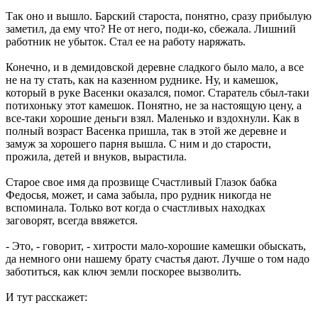
Так оно и вышло. Барский староста, понятно, сразу прибылую
заметил, да ему что? Не от него, поди-ко, сбежала. Лишний
работник не убыток. Стал ее на работу наряжать.
Конечно, и в демидовской деревне сладкого было мало, а все
не на ту стать, как на казенном руднике. Ну, и камешок,
который в руке Васенки оказался, помог. Старатель сбыл-таки
потихоньку этот камешок. Понятно, не за настоящую цену, а
все-таки хорошие деньги взял. Маленько и вздохнули. Как в
полный возраст Васенка пришла, так в этой же деревне и
замуж за хорошего парня вышла. С ним и до старости,
прожила, детей и внуков, вырастила.
Старое свое имя да прозвище Счастливый Глазок бабка
Федосья, может, и сама забыла, про рудник никогда не
вспоминала. Только вот когда о счастливых находках
заговорят, всегда ввяжется.
- Это, - говорит, - хитрости мало-хорошие камешки обыскать,
да немного они нашему брату счастья дают. Лучше о том надо
заботиться, как ключ земли поскорее вызволить.
И тут расскажет: