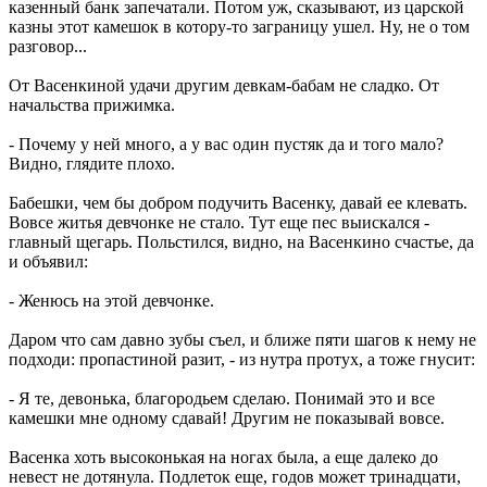
казенный банк запечатали. Потом уж, сказывают, из царской
казны этот камешок в котору-то заграницу ушел. Ну, не о том
разговор...
От Васенкиной удачи другим девкам-бабам не сладко. От
начальства прижимка.
- Почему у ней много, а у вас один пустяк да и того мало?
Видно, глядите плохо.
Бабешки, чем бы добром подучить Васенку, давай ее клевать.
Вовсе житья девчонке не стало. Тут еще пес выискался -
главный щегарь. Польстился, видно, на Васенкино счастье, да
и объявил:
- Женюсь на этой девчонке.
Даром что сам давно зубы съел, и ближе пяти шагов к нему не
подходи: пропастиной разит, - из нутра протух, а тоже гнусит:
- Я те, девонька, благородьем сделаю. Понимай это и все
камешки мне одному сдавай! Другим не показывай вовсе.
Васенка хоть высоконькая на ногах была, а еще далеко до
невест не дотянула. Подлеток еще, годов может тринадцати,