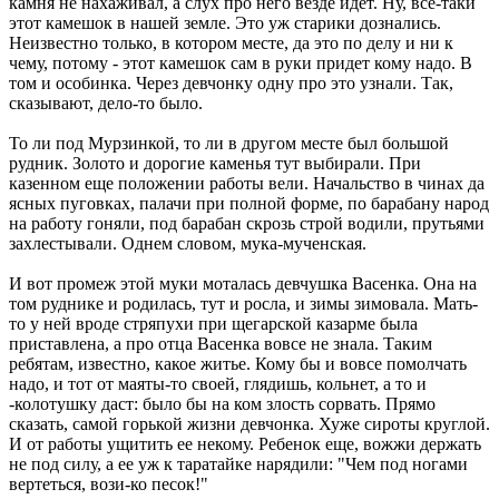
камня не нахаживал, а слух про него везде идет. Ну, все-таки
этот камешок в нашей земле. Это уж старики дознались.
Неизвестно только, в котором месте, да это по делу и ни к
чему, потому - этот камешок сам в руки придет кому надо. В
том и особинка. Через девчонку одну про это узнали. Так,
сказывают, дело-то было.
То ли под Мурзинкой, то ли в другом месте был большой
рудник. Золото и дорогие каменья тут выбирали. При
казенном еще положении работы вели. Начальство в чинах да
ясных пуговках, палачи при полной форме, по барабану народ
на работу гоняли, под барабан скрозь строй водили, прутьями
захлестывали. Однем словом, мука-мученская.
И вот промеж этой муки моталась девчушка Васенка. Она на
том руднике и родилась, тут и росла, и зимы зимовала. Мать-
то у ней вроде стряпухи при щегарской казарме была
приставлена, а про отца Васенка вовсе не знала. Таким
ребятам, известно, какое житье. Кому бы и вовсе помолчать
надо, и тот от маяты-то своей, глядишь, кольнет, а то и
-колотушку даст: было бы на ком злость сорвать. Прямо
сказать, самой горькой жизни девчонка. Хуже сироты круглой.
И от работы ущитить ее некому. Ребенок еще, вожжи держать
не под силу, а ее уж к таратайке нарядили: "Чем под ногами
вертеться, вози-ко песок!"