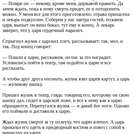
— Помри он — некому, кроме меня, державой править. Да
зачем ждать, пока к нему смерть придет, ее и поторопить
можно. У меня все для этого приготовлено: отрава припасена
и лекарь подкуплен. Соберем у нас завтра гостей, позовем
царя, выпьет он вина бокал, тут ему и конец. А лекарь
заверит, что у царя сердечный паралич.
Спрыгнул жулик с царских плеч, рассказывает: так, мол, и
так. Под конец говорит:
— Пошли к царю, расскажем, он нас за это наградит.
Условились пойти в театр, там подойти к царю и все
рассказать.
А чтобы друг друга опознать, жулик взял царев картуз, а царь
— жуликову шапку.
Пришел жулик в театр, глядь: товарищ его, которому он свою
шапку дал, сидит в царской ложе, и все к нему как к царю
обращаются. Перепугался жулик — и давай бог ноги. Однако
его поймали и доставили к царю.
Ждал жулик смерти за ту оплеуху, что царю влепил. А царь
приказал его одеть в придворный костюм и повез с собой к
министру на ужин.