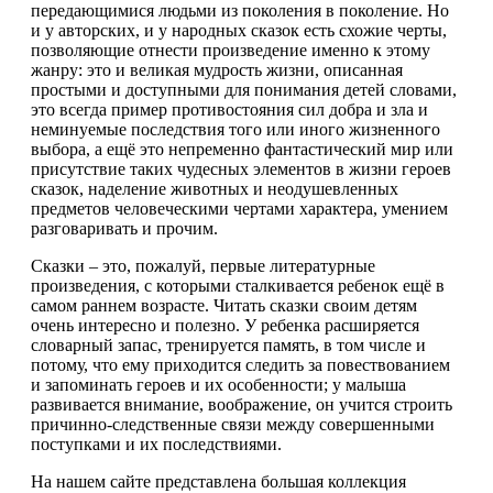
передающимися людьми из поколения в поколение. Но
и у авторских, и у народных сказок есть схожие черты,
позволяющие отнести произведение именно к этому
жанру: это и великая мудрость жизни, описанная
простыми и доступными для понимания детей словами,
это всегда пример противостояния сил добра и зла и
неминуемые последствия того или иного жизненного
выбора, а ещё это непременно фантастический мир или
присутствие таких чудесных элементов в жизни героев
сказок, наделение животных и неодушевленных
предметов человеческими чертами характера, умением
разговаривать и прочим.
Сказки – это, пожалуй, первые литературные
произведения, с которыми сталкивается ребенок ещё в
самом раннем возрасте. Читать сказки своим детям
очень интересно и полезно. У ребенка расширяется
словарный запас, тренируется память, в том числе и
потому, что ему приходится следить за повествованием
и запоминать героев и их особенности; у малыша
развивается внимание, воображение, он учится строить
причинно-следственные связи между совершенными
поступками и их последствиями.
На нашем сайте представлена большая коллекция