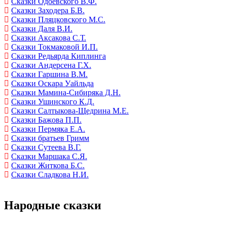
Сказки Одоевского В.Ф.
Сказки Заходера Б.В.
Сказки Пляцковского М.С.
Сказки Даля В.И.
Сказки Аксакова С.Т.
Сказки Токмаковой И.П.
Сказки Редьярда Киплинга
Сказки Андерсена Г.Х.
Сказки Гаршина В.М.
Сказки Оскара Уайльда
Сказки Мамина-Сибиряка Д.Н.
Сказки Ушинского К.Д.
Сказки Салтыкова-Щедрина М.Е.
Сказки Бажова П.П.
Сказки Пермяка Е.А.
Сказки братьев Гримм
Сказки Сутеева В.Г.
Сказки Маршака С.Я.
Сказки Житкова Б.С.
Сказки Сладкова Н.И.
Народные сказки