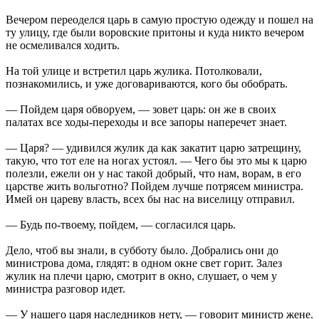
Вечером переоделся царь в самую простую одежду и пошел на
ту улицу, где были воровские притоны и куда никто вечером
не осмеливался ходить.
На той улице и встретил царь жулика. Потолковали,
познакомились, и уже договариваются, кого бы обобрать.
— Пойдем царя обворуем, — зовет царь: он же в своих
палатах все ходы-переходы и все запоры наперечет знает.
— Царя? — удивился жулик да как закатит царю затрещину,
такую, что тот еле на ногах устоял. — Чего бы это мы к царю
полезли, ежели он у нас такой добрый, что нам, ворам, в его
царстве жить вольготно? Пойдем лучше потрясем министра.
Имей он цареву власть, всех бы нас на виселицу отправил.
— Будь по-твоему, пойдем, — согласился царь.
Дело, чтоб вы знали, в субботу было. Добрались они до
министрова дома, глядят: в одном окне свет горит. Залез
жулик на плечи царю, смотрит в окно, слушает, о чем у
министра разговор идет.
— У нашего царя наследников нету, — говорит министр жене.