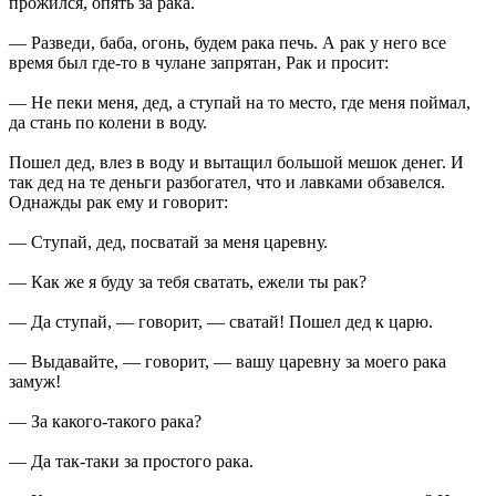
прожился, опять за рака.
— Разведи, баба, огонь, будем рака печь. А рак у него все
время был где-то в чулане запрятан, Рак и просит:
— Не пеки меня, дед, а ступай на то место, где меня поймал,
да стань по колени в воду.
Пошел дед, влез в воду и вытащил большой мешок денег. И
так дед на те деньги разбогател, что и лавками обзавелся.
Однажды рак ему и говорит:
— Ступай, дед, посватай за меня царевну.
— Как же я буду за тебя сватать, ежели ты рак?
— Да ступай, — говорит, — сватай! Пошел дед к царю.
— Выдавайте, — говорит, — вашу царевну за моего рака
замуж!
— За какого-такого рака?
— Да так-таки за простого рака.