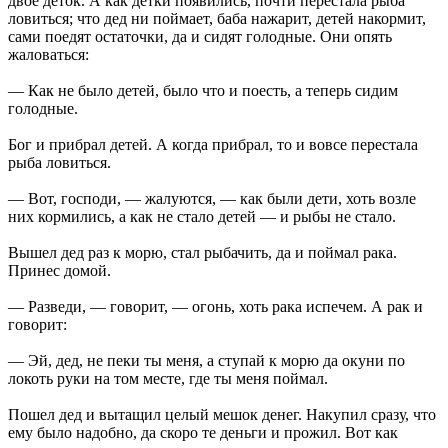
двое деток. А как детки появились, почти перестала рыба
ловиться; что дед ни поймает, баба нажарит, детей накормит,
сами поедят остаточки, да и сидят голодные. Они опять
жаловаться:
— Как не было детей, было что и поесть, а теперь сидим
голодные.
Бог и прибрал детей. А когда прибрал, то и вовсе перестала
рыба ловиться.
— Вот, господи, — жалуются, — как были дети, хоть возле
них кормились, а как не стало детей — и рыбы не стало.
Вышел дед раз к морю, стал рыбачить, да и поймал рака.
Принес домой.
— Разведи, — говорит, — огонь, хоть рака испечем. А рак и
говорит:
— Эй, дед, не пеки ты меня, а ступай к морю да окуни по
локоть руки на том месте, где ты меня поймал.
Пошел дед и вытащил целый мешок денег. Накупил сразу, что
ему было надобно, да скоро те деньги и прожил. Вот как