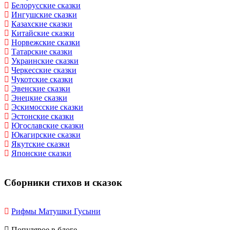
Белорусские сказки
Ингушские сказки
Казахские сказки
Китайские сказки
Норвежские сказки
Татарские сказки
Украинские сказки
Черкесские сказки
Чукотские сказки
Эвенские сказки
Энецкие сказки
Эскимосские сказки
Эстонские сказки
Югославские сказки
Юкагирские сказки
Якутские сказки
Японские сказки
Сборники стихов и сказок
Рифмы Матушки Гусыни
Популярое в блоге