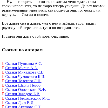
— Ну, — говорит, — если ты не хотела меня ждать, пока
сроки исполнятся, то не скоро теперь увидишь. Да вот возьми
разве железные черевички, как порвутся они, то, может, я и
вернусь. — Сказал и пошел.
Вот живет она и живет, уже о нем и забыла, вдруг видит
рвутся у ней черевички, тут и он возвращается.
И стали они жить с той поры счастливо.
Сказки по авторам
Сказки Пушкина А.С.
Сказки Милна А.А.
Сказки Михалкова С.В.
Сказки Чуковского К.И.
Сказки Толстого Л.Н.
Сказки Шарля Перро
Сказки Одоевского В.Ф.
Сказки Заходера Б.В.
Сказки Пляцковского М.С.
Сказки Даля В.И.
Сказки Аксакова С.Т.