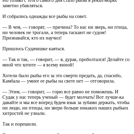
Но только с этого самого дня стало рыбы в реках-морях
заметно убавляться.
И собрались однажды все рыбы на совет.
— В чем, — говорят, — причина? То нас ни зверь, ни птица,
ни человек не трогали, а теперь таскают не судом!
Признавайся, кто их научил!
Пришлось Судачишке каяться.
— Так и так, — говорит, — я, дурак, проболтался! Делайте со
мной что хотите — я всему виной!
Хотели было рыбы его за это смерти предать, да, спасибо,
Камбала — умнее ее рыбы на свете нет — отговорила.
— Этим, — говорит, — горю все равно не поможешь. И
Судак у нас теперь ученый — будет молчать! Вот лучше-ка
давайте и мы все вперед будем язык за зубами держать, чтобы
ни люди, ни птицы, ни звери больше никаких наших рыбьих
хитростей не узнали.
Так и порешили.