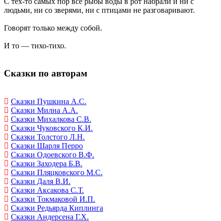
С тех-то самых пор все рыбы воды в рот набрали и ни с
людьми, ни со зверями, ни с птицами не разговаривают.
Говорят только между собой.
И то — тихо-тихо.
Сказки по авторам
Сказки Пушкина А.С.
Сказки Милна А.А.
Сказки Михалкова С.В.
Сказки Чуковского К.И.
Сказки Толстого Л.Н.
Сказки Шарля Перро
Сказки Одоевского В.Ф.
Сказки Заходера Б.В.
Сказки Пляцковского М.С.
Сказки Даля В.И.
Сказки Аксакова С.Т.
Сказки Токмаковой И.П.
Сказки Редьярда Киплинга
Сказки Андерсена Г.Х.