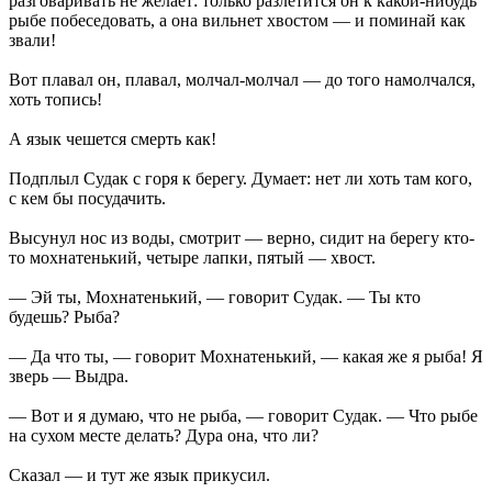
разговаривать не желает: только разлетится он к какой-нибудь
рыбе побеседовать, а она вильнет хвостом — и поминай как
звали!
Вот плавал он, плавал, молчал-молчал — до того намолчался,
хоть топись!
А язык чешется смерть как!
Подплыл Судак с горя к берегу. Думает: нет ли хоть там кого,
с кем бы посудачить.
Высунул нос из воды, смотрит — верно, сидит на берегу кто-
то мохнатенький, четыре лапки, пятый — хвост.
— Эй ты, Мохнатенький, — говорит Судак. — Ты кто
будешь? Рыба?
— Да что ты, — говорит Мохнатенький, — какая же я рыба! Я
зверь — Выдра.
— Вот и я думаю, что не рыба, — говорит Судак. — Что рыбе
на сухом месте делать? Дура она, что ли?
Сказал — и тут же язык прикусил.