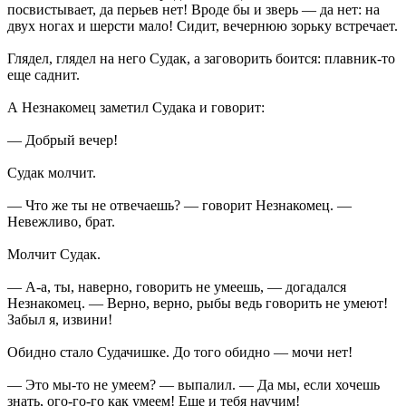
посвистывает, да перьев нет! Вроде бы и зверь — да нет: на
двух ногах и шерсти мало! Сидит, вечернюю зорьку встречает.
Глядел, глядел на него Судак, а заговорить боится: плавник-то
еще саднит.
А Незнакомец заметил Судака и говорит:
— Добрый вечер!
Судак молчит.
— Что же ты не отвечаешь? — говорит Незнакомец. —
Невежливо, брат.
Молчит Судак.
— А-а, ты, наверно, говорить не умеешь, — догадался
Незнакомец. — Верно, верно, рыбы ведь говорить не умеют!
Забыл я, извини!
Обидно стало Судачишке. До того обидно — мочи нет!
— Это мы-то не умеем? — выпалил. — Да мы, если хочешь
знать, ого-го-го как умеем! Еще и тебя научим!