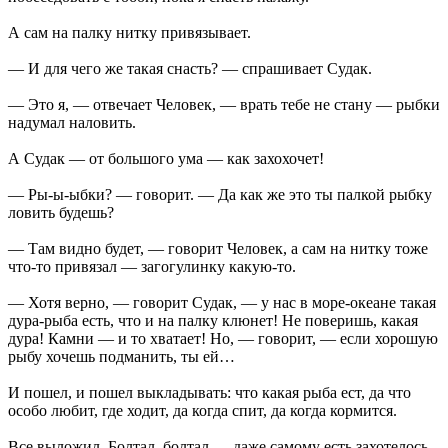
А сам на палку нитку привязывает.
— И для чего же такая снасть? — спрашивает Судак.
— Это я, — отвечает Человек, — врать тебе не стану — рыбки
надумал наловить.
А Судак — от большого ума — как захохочет!
— Ры-ы-ыбки? — говорит. — Да как же это ты палкой рыбку
ловить будешь?
— Там видно будет, — говорит Человек, а сам на нитку тоже
что-то привязал — загогулинку какую-то.
— Хотя верно, — говорит Судак, — у нас в море-океане такая
дура-рыба есть, что и на палку клюнет! Не поверишь, какая
дура! Камни — и то хватает! Но, — говорит, — если хорошую
рыбу хочешь подманить, ты ей…
И пошел, и пошел выкладывать: что какая рыба ест, да что
особо любит, где ходит, да когда спит, да когда кормится.
Все выложил. Болтал, болтал — даже самому есть захотелось.