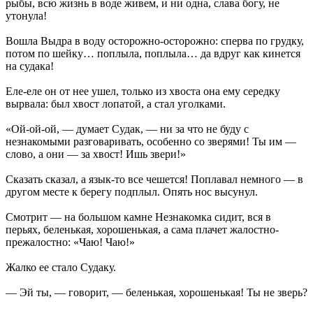
рыбы, всю жизнь в воде живем, и ни одна, слава богу, не
утонула!
Вошла Выдра в воду осторожно-осторожно: сперва по грудку,
потом по шейку… поплыла, поплыла… да вдруг как кинется
на судака!
Еле-еле он от нее ушел, только из хвоста она ему середку
вырвала: был хвост лопатой, а стал уголками.
«Ой-ой-ой, — думает Судак, — ни за что не буду с
незнакомыми разговаривать, особенно со зверями! Ты им —
слово, а они — за хвост! Ишь звери!»
Сказать сказал, а язык-то все чешется! Поплавал немного — в
другом месте к берегу подплыл. Опять нос высунул.
Смотрит — на большом камне Незнакомка сидит, вся в
перьях, беленькая, хорошенькая, а сама плачет жалостно-
прежалостно: «Чаю! Чаю!»
Жалко ее стало Судаку.
— Эй ты, — говорит, — беленькая, хорошенькая! Ты не зверь?