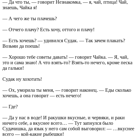
— Да что ты, — говорит Незнакомка, — я, чай, птица! Чай,
знаешь, Чайка я!
— А чего же ты плачешь?
— Отчего плачу? Есть хочу, оттого и плачу!
— Есть хочешь? — удивился Судак. — Так зачем плакать?
Возьми да поешь!
— Хорошо тебе советы давать! — говорит Чайка. — Я, чай,
это и сама знаю! А что взять-то? Взять-то нечего, кроме песка
да гальки!
Судак ну хохотать!
— Ох, уморила ты меня, — говорит наконец. — Еды сколько
хочешь, а она говорит — есть нечего!
— Где?
— Да у нас в воде! И ракушки вкусные, и червяки, и раки
ничего себе, а вкуснее всего… — Тут запнулся было
Судачишка, да язык у него сам собой выговорил: — …вкуснее
всего — кой-какие рыбешки!