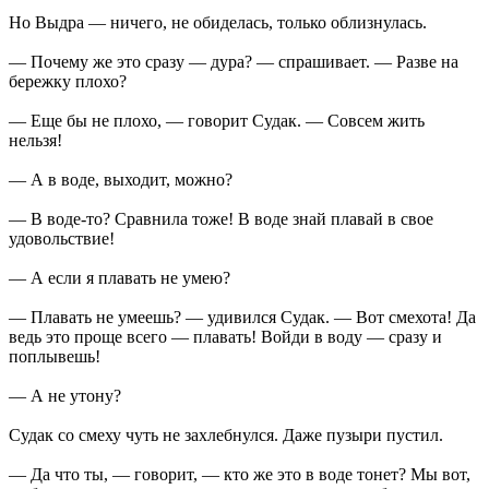
Но Выдра — ничего, не обиделась, только облизнулась.
— Почему же это сразу — дура? — спрашивает. — Разве на
бережку плохо?
— Еще бы не плохо, — говорит Судак. — Совсем жить
нельзя!
— А в воде, выходит, можно?
— В воде-то? Сравнила тоже! В воде знай плавай в свое
удовольствие!
— А если я плавать не умею?
— Плавать не умеешь? — удивился Судак. — Вот смехота! Да
ведь это проще всего — плавать! Войди в воду — сразу и
поплывешь!
— А не утону?
Судак со смеху чуть не захлебнулся. Даже пузыри пустил.
— Да что ты, — говорит, — кто же это в воде тонет? Мы вот,