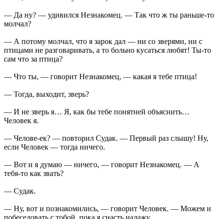
— Да ну? — удивился Незнакомец. — Так что ж ты раньше-то
молчал?
— А потому молчал, что я зарок дал — ни со зверями, ни с
птицами не разговаривать, а то больно кусаться любят! Ты-то
сам что за птица?
— Что ты, — говорит Незнакомец, — какая я тебе птица!
— Тогда, выходит, зверь?
— И не зверь я… Я, как бы тебе понятней объяснить…
Человек я.
— Челове-ек? — повторил Судак. — Первый раз слышу! Ну,
если Человек — тогда ничего.
— Вот и я думаю — ничего, — говорит Незнакомец. — А
тебя-то как звать?
— Судак.
— Ну, вот и познакомились, — говорит Человек. — Можем и
побеседовать с тобой, пока я снасть налажу.