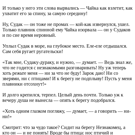
И только у него эти слова вырвались — Чайка как взлетит, как
ухватит его за спину, за самую середину!
Ну, Судак — он тоже не промах — кой-как извернулся, ушел.
Только плавник спинной ему Чайка изорвала — он у Судаков
и по сие время неровный.
Уплыл Судак в море, на глубокое место. Еле-еле отдышался.
Сам себя ругает ругательски!
«Так мне, Судаку-дураку, и нужно, — думает. — Ведь знал же,
что не годится с незнакомыми разговаривать! Ну уж теперь
хоть режьте меня — ни за что не буду! Зарок даю! Ни со
зверями, ни с птицами! И к берегу не подплыву! Пусть у меня
плавники отсохнут!»
И долго крепился, терпел. Целый день почти. Только уж к
вечеру душа не вынесла — опять к берегу подобрался.
«Хоть одним глазком погляжу, — думает, — а говорить — ни-
ни!»
Смотрит: что за чудо такое? Сидит на берегу Незнакомец, а
кто он — и не понять! Вроде бы птица: нос птичий и