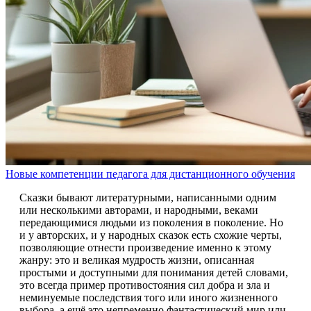
Новые компетенции педагога для дистанционного обучения
Сказки бывают литературными, написанными одним
или несколькими авторами, и народными, веками
передающимися людьми из поколения в поколение. Но
и у авторских, и у народных сказок есть схожие черты,
позволяющие отнести произведение именно к этому
жанру: это и великая мудрость жизни, описанная
простыми и доступными для понимания детей словами,
это всегда пример противостояния сил добра и зла и
неминуемые последствия того или иного жизненного
выбора, а ещё это непременно фантастический мир или