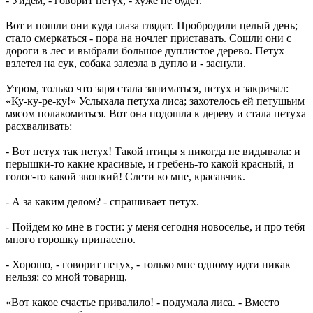
- Уйдем, - говорит петух, - хуже не будет.
Вот и пошли они куда глаза глядят. Пробродили целый день;
стало смеркаться - пора на ночлег приставать. Сошли они с
дороги в лес и выбрали большое дуплистое дерево. Петух
взлетел на сук, собака залезла в дупло и - заснули.
Утром, только что заря стала заниматься, петух и закричал:
«Ку-ку-ре-ку!» Услыхала петуха лиса; захотелось ей петушьим
мясом полакомиться. Вот она подошла к дереву и стала петуха
расхваливать:
- Вот петух так петух! Такой птицы я никогда не видывала: и
перышки-то какие красивые, и гребень-то какой красный, и
голос-то какой звонкий! Слети ко мне, красавчик.
- А за каким делом? - спрашивает петух.
- Пойдем ко мне в гости: у меня сегодня новоселье, и про тебя
много горошку припасено.
- Хорошо, - говорит петух, - только мне одному идти никак
нельзя: со мной товарищ.
«Вот какое счастье привалило! - подумала лиса. - Вместо