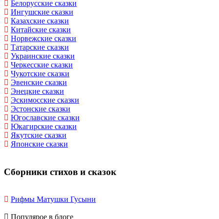
Белорусские сказки
Ингушские сказки
Казахские сказки
Китайские сказки
Норвежские сказки
Татарские сказки
Украинские сказки
Черкесские сказки
Чукотские сказки
Эвенские сказки
Энецкие сказки
Эскимосские сказки
Эстонские сказки
Югославские сказки
Юкагирские сказки
Якутские сказки
Японские сказки
Сборники стихов и сказок
Рифмы Матушки Гусыни
Популярое в блоге