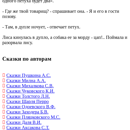
одного петуха будет два».
- Где же твой товарищ? - спрашивает она. - Я и его в гости
позову.
- Там, в дупле ночует, - отвечает петух.
Лиса кинулась в дупло, а собака ее за морду - цап!.. Поймала и
разорвала лису.
Сказки по авторам
Сказки Пушкина А.С.
Сказки Милна А.А.
Сказки Михалкова С.В.
Сказки Чуковского К.И.
Сказки Толстого Л.Н.
Сказки Шарля Перро
Сказки Одоевского В.Ф.
Сказки Заходера Б.В.
Сказки Пляцковского М.С.
Сказки Даля В.И.
Сказки Аксакова С.Т.