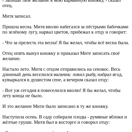
- Запиши твоё желание в мою карманную книжку, - сказал
отец.
Митя записал.
Пришла весна. Митя вволю набегался за пёстрыми бабочками
по зелёному лугу, нарвал цветов, прибежал к отцу и говорит:
- Что за прелесть эта весна! Я бы желал, чтобы всё весна была.
Отец опять вынул книжку и приказал Мите записать своё
желание.
Настало лето. Митя с отцом отправились на сенокос. Весь
длинный день веселился мальчик: ловил рыбу, набрал ягод,
кувыркался в душистом сене, а вечером сказал отцу:
- Вот уж сегодня я повеселился вволю! Я бы желал, чтобы
лету конца не было.
И это желание Мити было записано в ту же книжку.
Наступила осень. В саду собирали плоды - румяные яблоки и
жёлтые груши. Митя был в восторге и говорил отцу: