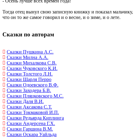
- Осень лучше всех времён года!
Тогда отец вынул свою записную книжку и показал мальчику,
что он то же самое говорил и о весне, и о зиме, и о лете.
Сказки по авторам
Сказки Пушкина А.С.
Сказки Милна А.А.
Сказки Михалкова С.В.
Сказки Чуковского К.И.
Сказки Толстого Л.Н.
Сказки Шарля Перро
Сказки Одоевского В.Ф.
Сказки Заходера Б.В.
Сказки Пляцковского М.С.
Сказки Даля В.И.
Сказки Аксакова С.Т.
Сказки Токмаковой И.П.
Сказки Редьярда Киплинга
Сказки Андерсена Г.Х.
Сказки Гаршина В.М.
Сказки Оскара Уайльда