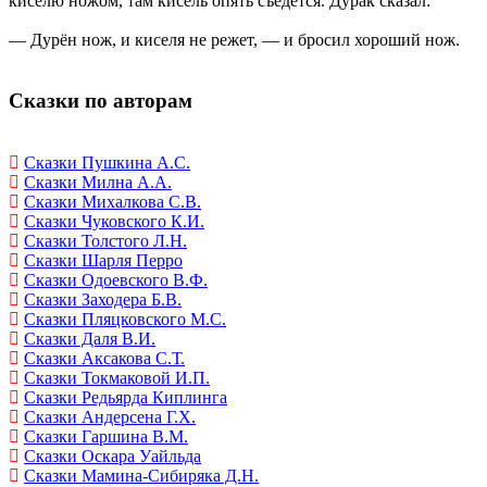
киселю ножом, там кисель опять съедется. Дурак сказал:
— Дурён нож, и киселя не режет, — и бросил хороший нож.
Сказки по авторам
Сказки Пушкина А.С.
Сказки Милна А.А.
Сказки Михалкова С.В.
Сказки Чуковского К.И.
Сказки Толстого Л.Н.
Сказки Шарля Перро
Сказки Одоевского В.Ф.
Сказки Заходера Б.В.
Сказки Пляцковского М.С.
Сказки Даля В.И.
Сказки Аксакова С.Т.
Сказки Токмаковой И.П.
Сказки Редьярда Киплинга
Сказки Андерсена Г.Х.
Сказки Гаршина В.М.
Сказки Оскара Уайльда
Сказки Мамина-Сибиряка Д.Н.