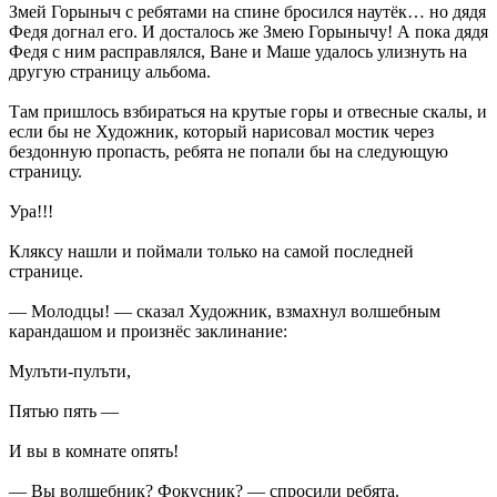
Змей Горыныч с ребятами на спине бросился наутёк… но дядя
Федя догнал его. И досталось же Змею Горынычу! А пока дядя
Федя с ним расправлялся, Ване и Маше удалось улизнуть на
другую страницу альбома.
Там пришлось взбираться на крутые горы и отвесные скалы, и
если бы не Художник, который нарисовал мостик через
бездонную пропасть, ребята не попали бы на следующую
страницу.
Ура!!!
Кляксу нашли и поймали только на самой последней
странице.
— Молодцы! — сказал Художник, взмахнул волшебным
карандашом и произнёс заклинание:
Мулъти-пулъти,
Пятью пять —
И вы в комнате опять!
— Вы волшебник? Фокусник? — спросили ребята.