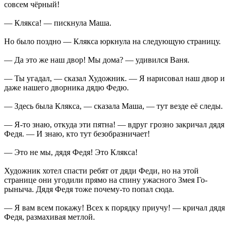
совсем чёрный!
— Клякса! — пискнула Маша.
Но было поздно — Клякса юркнула на следующую страницу.
— Да это же наш двор! Мы дома? — удивился Ваня.
— Ты угадал, — сказал Художник. — Я нарисовал наш двор и
даже нашего дворника дядю Федю.
— Здесь была Клякса, — сказала Маша, — тут везде её следы.
— Я-то знаю, откуда эти пятна! — вдруг грозно закричал дядя
Федя. — И знаю, кто тут безобразничает!
— Это не мы, дядя Федя! Это Клякса!
Художник хотел спасти ребят от дяди Феди, но на этой
странице они угодили прямо на спину ужасного Змея Го-
рыныча. Дядя Федя тоже почему-то попал сюда.
— Я вам всем покажу! Всех к порядку приучу! — кричал дядя
Федя, размахивая метлой.