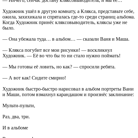
— Ничего, сейчас достану кляксовыводитель, и мы её…
Художник ушёл в другую комнату, а Клякса, представьте себе,
ожила, захихикала и спряталась где-то среди страниц альбома.
Когда Художник принёс кляксовыводитель, кляксы уже не
было.
— Она убежала туда… в альбом… — сказали Ваня и Маша.
— Клякса погубит все мои рисунки! — воскликнул
Художник. — Её во что бы то ни стало нужно поймать!
— Мы готовы её ловить, но как? — спросили ребята.
— А вот как! Сидите смирно!
Художник быстро-быстро нарисовал в альбом портреты Вани
и Маши, потом взмахнул карандашом и произнёс за­клинание:
Мульти-пульти,
Раз, два, три.
И в альбоме