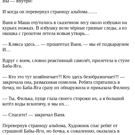
Вы — внутри!
И когда он перевернул страницу альбома……
Ваня и Маша очутились в сказочном лесу около избушки на
курьих ножках. В избушку вели чёрные грязные следы, а из
окошка с грохотом летела всякая утварь…
— Клякса здесь… — прошептал Ваня, — мы её подкараулим
И…
Вдруг с воем, словно реактивный самолёт, прилетела в ступе
Баба-Яга.
— Кто это тут хозяйничает?! Кто здесь безобразничает?! —
закричала она, размахивая помелом. Ребята спрятались в
бочку, но Баба-Яга сразу их обнаружила и приказала Филину.
— Ты, Филька, пуще глаза своего сторожи их, а я большой
котёл воды вскипячу, и мы их…
— Спасите! — закричал Ваня.
Перевернув страницу альбома, Художник спас ребят от
страшной Бабы-Яги, но бочка, к сожалению, оказалась в