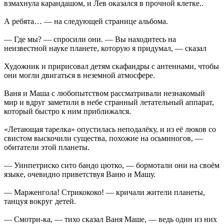
взмахнула карандашом, и Лев оказался в проч­ной клетке..
А ребята… — на следующей странице альбома.
— Где мы? — спросили они. — Вы находитесь на
неизвестной науке планете, которую я придумал, — сказал
Художник и пририсовал детям скафандры с антеннами, чтобы
они могли двигаться в неземной атмосфере.
Ваня и Maшa с любопытством рассматривали незнакомый
мир и вдруг заметили в небе странный летательный аппарат,
который быстро к ним приближался.
«Летающая тарелка» опустилась неподалёку, и из её люков со
свистом выскочили существа, похожие на осьминогов, —
обитатели этой планеты.
— Уинпетриско сито бандо цютко, — бормотали они на своём
языке, очевидно приветствуя Ваню и Машу.
— Марженгола! Стрикококо! — кричали жители планеты,
танцуя вокруг детей.
— Смотри-ка, — тихо сказал Ваня Маше, — ведь один из них