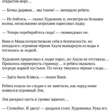
открытом море…
— Бочка дырявая… мы тонем! — запищали ребята.
— Не бойтесь, — сказал Художник и, несмотря на большие
волны, несколькими штрихами нарисовал лодку.
— Теперь перебирайтесь сюда! — скомандовал он.
Ваня и Maшa почувствовали себя в безопасности, но
ненадолго: огромная чёрная Акула вынырнула из воды и
погналась за лодкой.
Художник пририсовал к лодке парус, но Акула не отставала…
Пришлось перевернуть страницу… и ребята оказались
посреди жаркой пустыни. По песку тянулись чёрные следы…
— Здесь была Клякса, — сказал Ваня.
Ребята пошли по следам и не заметили, как перед ними
появился огромный Лев.
Лев раскрыл пасть и громко зарычал…
— Спокойно. Я здесь! — раздался голос Художника. Рука его