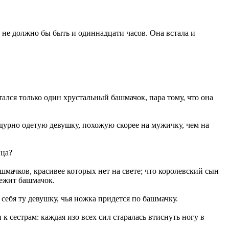
е не должно бы быть и одиннадцати часов. Она встала и
тался только один хрустальный башмачок, пара тому, что она
дурно одетую девушку, похожую скорее на мужичку, чем на
ица?
шмачков, красивее которых нет на свете; что королевский сын
лежит башмачок.
себя ту девушку, чья ножка придется по башмачку.
 сестрам: каждая изо всех сил старалась втиснуть ногу в