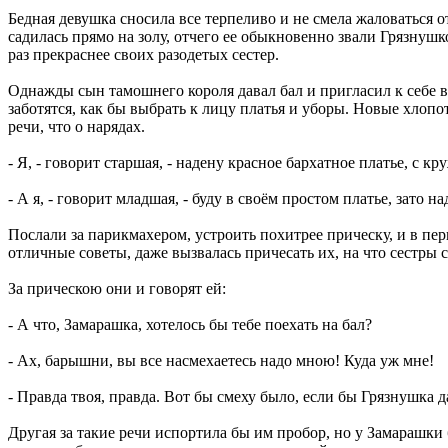
Бедная девушка сносила все терпеливо и не смела жаловаться о
садилась прямо на золу, отчего ее обыкновенно звали Грязнушко
раз прекраснее своих разодетых сестер.
Однажды сын тамошнего короля давал бал и пригласил к себе 
заботятся, как бы выбрать к лицу платья и уборы. Новые хлоп
речи, что о нарядах.
- Я, - говорит старшая, - надену красное бархатное платье, с кр
- А я, - говорит младшая, - буду в своём простом платье, зато
Послали за парикмахером, устроить похитрее прическу, и в пе
отличные советы, даже вызвалась причесать их, на что сестры 
За прическою они и говорят ей:
- А что, Замарашка, хотелось бы тебе поехать на бал?
- Ах, барышни, вы все насмехаетесь надо мною! Куда уж мне!
- Правда твоя, правда. Вот бы смеху было, если бы Грязнушка да
Другая за такие речи испортила бы им пробор, но у Замарашки б