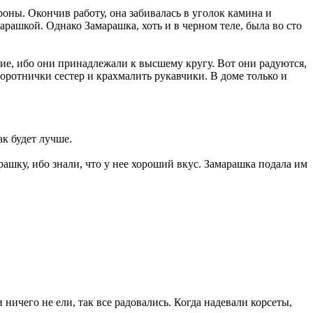
роны. Окончив работу, она забивалась в уголок камина и
марашкой. Однако Замарашка, хоть и в черном теле, была во сто
ие, ибо они принадлежали к высшему кругу. Вот они радуются,
воротнички сестер и крахмалить рукавчики. В доме только и
ак будет лучше.
ашку, ибо знали, что у нее хороший вкус. Замарашка подала им
 ничего не ели, так все радовались. Когда надевали корсеты,