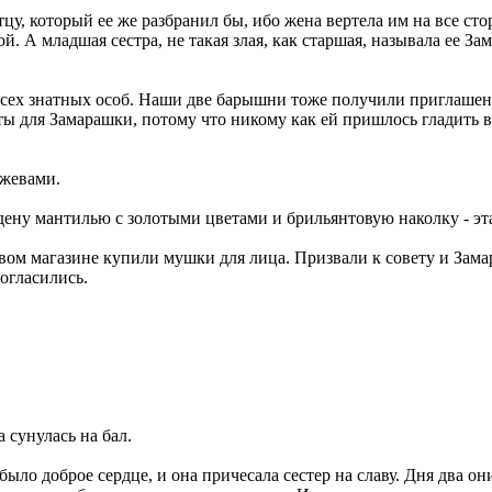
тцу, который ее же разбранил бы, ибо жена вертела им на все сто
й. А младшая сестра, не такая злая, как старшая, называла ее За
всех знатных особ. Наши две барышни тоже получили приглашен
оты для Замарашки, потому что никому как ей пришлось гладить 
ужевами.
 надену мантилью с золотыми цветами и брильянтовую наколку - эт
рвом магазине купили мушки для лица. Призвали к совету и Замар
согласились.
 сунулась на бал.
ыло доброе сердце, и она причесала сестер на славу. Дня два они