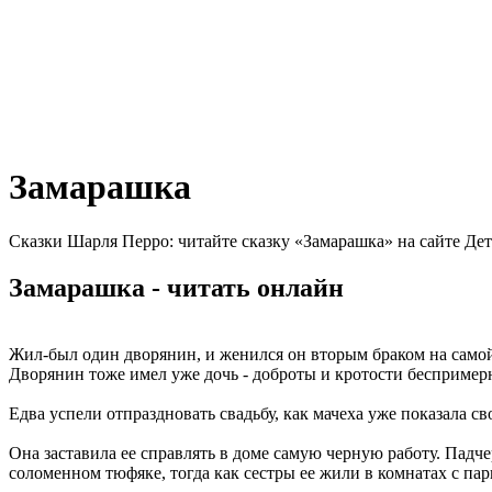
Замарашка
Сказки Шарля Перро: читайте сказку «Замарашка» на сайте Де
Замарашка - читать онлайн
Жил-был один дворянин, и женился он вторым браком на самой 
Дворянин тоже имел уже дочь - доброты и кротости беспримерн
Едва успели отпраздновать свадьбу, как мачеха уже показала св
Она заставила ее справлять в доме самую черную работу. Падч
соломенном тюфяке, тогда как сестры ее жили в комнатах с па