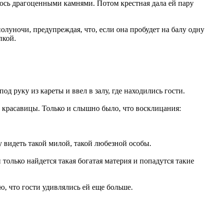
илось драгоценными камнями. Потом крестная дала ей пару
полуночи, предупреждая, что, если она пробудет на балу одну
пкой.
д руку из кареты и ввел в залу, где находились гости.
й красавицы. Только и слышно было, что восклицания:
му видеть такой милой, такой любезной особы.
 только найдется такая богатая материя и попадутся такие
ю, что гости удивлялись ей еще больше.