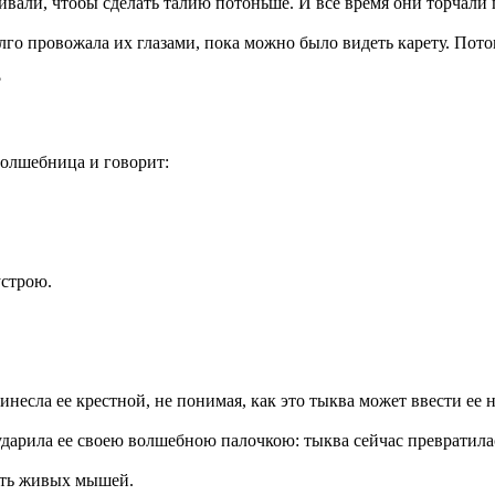
ивали, чтобы сделать талию потоньше. И все время они торчали 
го провожала их глазами, пока можно было видеть карету. Пото
?
волшебница и говорит:
устрою.
есла ее крестной, не понимая, как это тыква может ввести ее н
, ударила ее своею волшебною палочкою: тыква сейчас превратил
сть живых мышей.