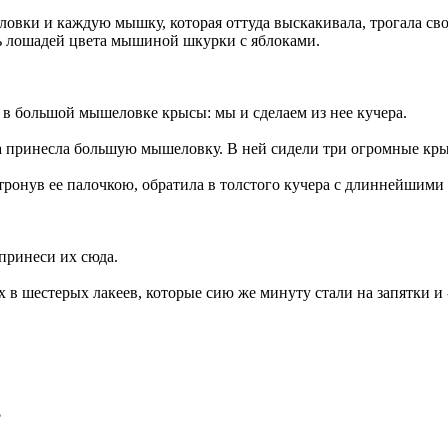
овки и каждую мышку, которая оттуда выскакивала, трогала св
ть лошадей цвета мышиной шкурки с яблоками.
ли в большой мышеловке крысы: мы и сделаем из нее кучера.
ашка принесла большую мышеловку. В ней сидели три огромные кр
тронув ее палочкою, обратила в толстого кучера с длиннейшими 
 принеси их сюда.
 в шестерых лакеев, которые сию же минуту стали на запятки и - 
?