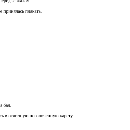
перед зеркалом.
м принялась плакать.
а бал.
ась в отличную позолоченную карету.