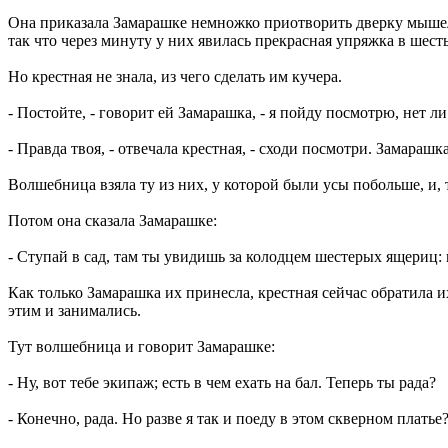
Она приказала Замарашке немножко приотворить дверку мышел
так что через минуту у них явилась прекрасная упряжка в шес
Но крестная не знала, из чего сделать им кучера.
- Постойте, - говорит ей Замарашка, - я пойду посмотрю, нет 
- Правда твоя, - отвечала крестная, - сходи посмотри. Замар
Волшебница взяла ту из них, у которой были усы побольше, и, 
Потом она сказала Замарашке:
- Ступай в сад, там ты увидишь за колодцем шестерых ящериц:
Как только Замарашка их принесла, крестная сейчас обратила их
этим и занимались.
Тут волшебница и говорит Замарашке:
- Ну, вот тебе экипаж; есть в чем ехать на бал. Теперь ты рада?
- Конечно, рада. Но разве я так и поеду в этом скверном платье