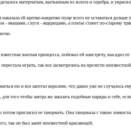
 сделалось матерчатым, вытканным из золота и серебра, и украс
ая наказала ей крепко-накрепко пуще всего не оставаться дольше 
и - мышами, слуги - ящерицами, а платье станет по-старому тря
ночи.
вестная знатная принцесса, побежал ей навстречу, высадил ее по
перестала играть, так все засмотрелись на прелести неизвестно
оваться ею и все шептал королеве, что давно уже не случалось е
для того чтобы завтра же заказать подобные наряды и себе, если
 потом пригласил ее танцевать. Она танцевала с такою ловкость
го, так он был занят неизвестной красавицей.