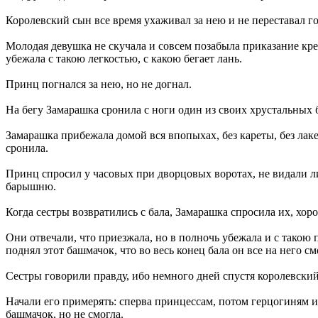
Королевский сын все время ухаживал за нею и не переставал г
Молодая девушка не скучала и совсем позабыла приказание крес
убежала с такою легкостью, с какою бегает лань.
Принц погнался за нею, но не догнал.
На бегу Замарашка сронила с ноги один из своих хрустальных 
Замарашка прибежала домой вся впопыхах, без кареты, без лаке
сронила.
Принц спросил у часовых при дворцовых воротах, не видали л
барышню.
Когда сестры возвратились с бала, Замарашка спросила их, хор
Они отвечали, что приезжала, но в полночь убежала и с такою 
поднял этот башмачок, что во весь конец бала он все на него с
Сестры говорили правду, ибо немного дней спустя королевский 
Начали его примерять: сперва принцессам, потом герцогиням и 
башмачок, но не смогла.