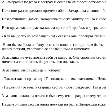
А Замарашка подсела к сестрам и осыпала их любезностями: она
Пока они разговаривали промеж собою, Замарашка слышит - бье
Возвратившись домой, Замарашка сию же минуту пошла к крестно
В то время как она рассказывала крестной про бал, в дверь пос
- Как вы долго не возвращались! - сказала она, протирая глаза и
-Если бы ты была на балу, - сказала одна из сестер, - там бы т
любезностями, угостила нас апельсинами и лимонами.
Замарашка не чувствовала себя от радости. Она спросила сестер
ничего на свете, лишь бы узнать, кто она такая.
Замарашка улыбнулась да и говорит:
- Так вот какая красавица! Господи, какие вы счастливые! Нель
- Неужели! - отвечала старшая сестра. - Вот прекрасно! Так я 
Замарашка ожидала отказа и была ему очень рада, потому что о
На другой день сестры опять поехали на бал, и Замарашка тоже,