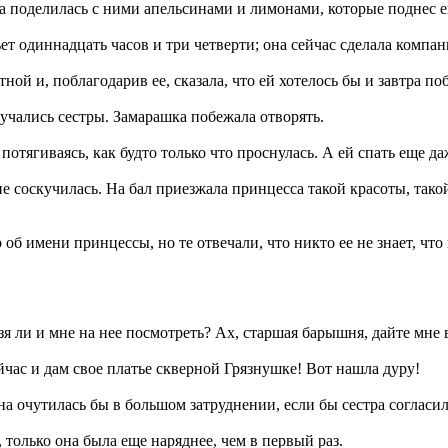
 поделилась с ними апельсинами и лимонами, которые поднес ей 
т одиннадцать часов и три четверти; она сейчас сделала компан
й и, поблагодарив ее, сказала, что ей хотелось бы и завтра поб
тучались сестры. Замарашка побежала отворять.
 потягиваясь, как будто только что проснулась. А ей спать еще да
ы не соскучилась. На бал приезжала принцесса такой красоты, так
 об имени принцессы, но те отвечали, что никто ее не знает, чт
зя ли и мне на нее посмотреть? Ах, старшая барышня, дайте мне 
сейчас и дам свое платье скверной Грязнушке! Вот нашла дуру!
на очутилась бы в большом затруднении, если бы сестра согласил
 только она была еще наряднее, чем в первый раз.