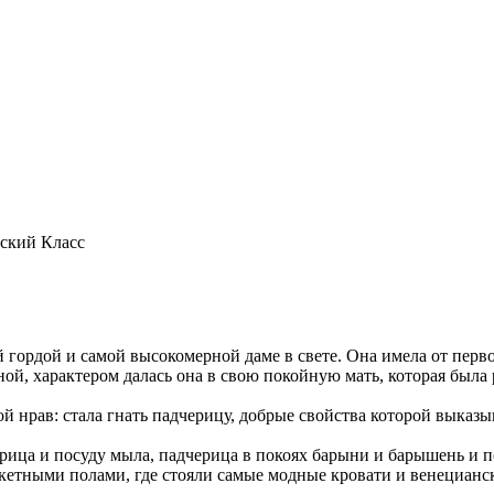
тский Класс
гордой и самой высокомерной даме в свете. Она имела от первог
ой, характером далась она в свою покойную мать, которая была 
ой нрав: стала гнать падчерицу, добрые свойства которой выказы
ерица и посуду мыла, падчерица в покоях барыни и барышень и п
ркетными полами, где стояли самые модные кровати и венецианск