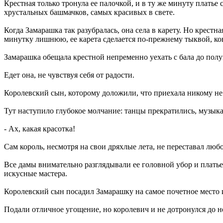
Крестная только тронула ее палочкой, и в ту же минуту платье
хрустальных башмачков, самых красивых в свете.
Когда Замарашка так разубралась, она села в карету. Но крестн
минутку лишнюю, ее карета сделается по-прежнему тыквой, кон
Замарашка обещала крестной непременно уехать с бала до полу
Едет она, не чувствуя себя от радости.
Королевский сын, которому доложили, что приехала никому не из
Тут наступило глубокое молчание: танцы прекратились, музыка 
- Ах, какая красотка!
Сам король, несмотря на свои дряхлые лета, не переставал люб
Все дамы внимательно разглядывали ее головной убор и платье, 
искусные мастера.
Королевский сын посадил Замарашку на самое почетное место и
Подали отличное угощение, но королевич и не дотронулся до не