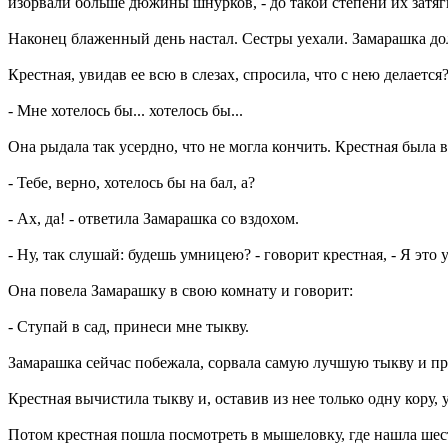
изорвали больше дюжины шнурков, - до такой степени их затяг
Наконец блаженный день настал. Сестры уехали. Замарашка дол
Крестная, увидав ее всю в слезах, спросила, что с нею делается
- Мне хотелось бы... хотелось бы...
Она рыдала так усердно, что не могла кончить. Крестная была 
- Тебе, верно, хотелось бы на бал, а?
- Ах, да! - ответила Замарашка со вздохом.
- Ну, так слушай: будешь умницею? - говорит крестная, - Я это 
Она повела Замарашку в свою комнату и говорит:
- Ступай в сад, принеси мне тыкву.
Замарашка сейчас побежала, сорвала самую лучшую тыкву и прин
Крестная вычистила тыкву и, оставив из нее только одну кору
Потом крестная пошла посмотреть в мышеловку, где нашла ше