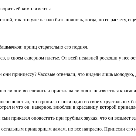
оворить ей комплименты.
тной, так что уже начало бить полночь, когда, по ее расчету, ещ
башмачков: принц старательно его поднял.
ев, в своем скверном платье. От всей недавней роскоши у нее ос
и они принцессу? Часовые отвечали, что видели лишь молодую, 
ошо ли они веселились и приезжала ли опять неизвестная красав
поспешностью, что сронила с ноги один из своих хрустальных ба
мотрел и что он, наверное, влюблен в красавицу, которой принад
сын приказал оповестить при трубных звуках, что он возьмет за 
остальным придворным дамам, но все напрасно. Принесли его и к