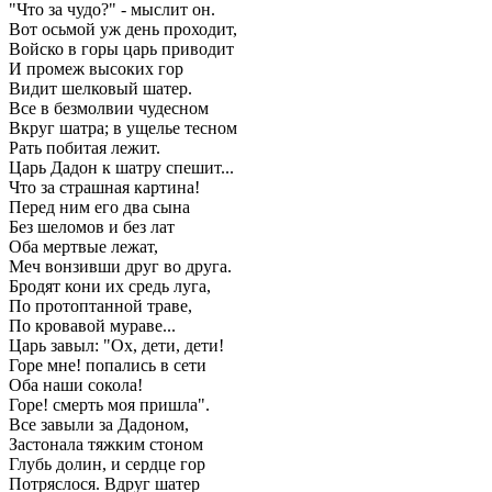
"Что за чудо?" - мыслит он.
Вот осьмой уж день проходит,
Войско в горы царь приводит
И промеж высоких гор
Видит шелковый шатер.
Все в безмолвии чудесном
Вкруг шатра; в ущелье тесном
Рать побитая лежит.
Царь Дадон к шатру спешит...
Что за страшная картина!
Перед ним его два сына
Без шеломов и без лат
Оба мертвые лежат,
Меч вонзивши друг во друга.
Бродят кони их средь луга,
По протоптанной траве,
По кровавой мураве...
Царь завыл: "Ох, дети, дети!
Горе мне! попались в сети
Оба наши сокола!
Горе! смерть моя пришла".
Все завыли за Дадоном,
Застонала тяжким стоном
Глубь долин, и сердце гор
Потряслося. Вдруг шатер