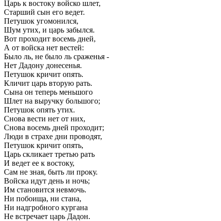
Царь к востоку войско шлет,
Старший сын его ведет.
Петушок угомонился,
Шум утих, и царь забылся.
Вот проходит восемь дней,
А от войска нет вестей:
Было ль, не было ль сраженья -
Нет Дадону донесенья.
Петушок кричит опять.
Кличит царь вторую рать.
Сына он теперь меньшого
Шлет на выручку большого;
Петушок опять утих.
Снова вести нет от них,
Снова восемь дней проходит;
Люди в страхе дни проводят,
Петушок кричит опять,
Царь скликает третью рать
И ведет ее к востоку,
Сам не зная, быть ли проку.
Войска идут день и ночь;
Им становится невмочь.
Ни побоища, ни стана,
Ни надгробного кургана
Не встречает царь Дадон.