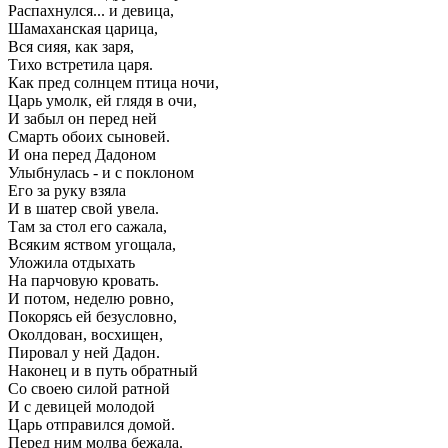
Распахнулся... и девица,
Шамаханская царица,
Вся сияя, как заря,
Тихо встретила царя.
Как пред солнцем птица ночи,
Царь умолк, ей глядя в очи,
И забыл он перед ней
Смарть обоих сыновей.
И она перед Дадоном
Улыбнулась - и с поклоном
Его за руку взяла
И в шатер свой увела.
Там за стол его сажала,
Всяким яством угощала,
Уложила отдыхать
На парчовую кровать.
И потом, неделю ровно,
Покорясь ей безусловно,
Околдован, восхищен,
Пировал у ней Дадон.
Наконец и в путь обратный
Со своею силой ратной
И с девицей молодой
Царь отправился домой.
Перед ним молва бежала.