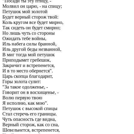
"Посади ты эту птицу, -
Молвил он царю, - на спицу;
Петушок мой золотой
Будет верный сторож твой:
Коль кругом все будет мирно,
Так сидеть он будет смирно;
Но лишь чуть со стороны
Ожидать тебе войны,
Иль набега силы бранной,
Иль другой беды незванной,
В миг тогда мой петушок
Приподымет гребешок,
Закричит и встрепенется,
И в то место обернется".
Царь скопца благодарит,
Горы золота сулит:
"За такое одолженье, -
Говорит он в восхищенье, -
Волю первую твою
Я исполню, как мою".
Петушок с высокой спицы
Стал стеречь его границы.
Чуть опасность где видна,
Верный сторож, как со сна,
Шевельнется, встрепенется,