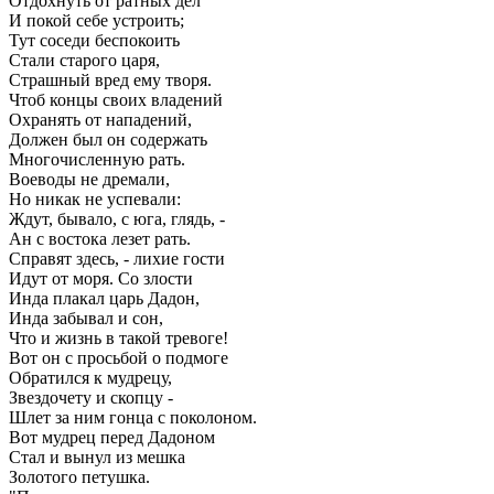
Отдохнуть от ратных дел
И покой себе устроить;
Тут соседи беспокоить
Стали старого царя,
Страшный вред ему творя.
Чтоб концы своих владений
Охранять от нападений,
Должен был он содержать
Многочисленную рать.
Воеводы не дремали,
Но никак не успевали:
Ждут, бывало, с юга, глядь, -
Ан с востока лезет рать.
Справят здесь, - лихие гости
Идут от моря. Со злости
Инда плакал царь Дадон,
Инда забывал и сон,
Что и жизнь в такой тревоге!
Вот он с просьбой о подмоге
Обратился к мудрецу,
Звездочету и скопцу -
Шлет за ним гонца с поколоном.
Вот мудрец перед Дадоном
Стал и вынул из мешка
Золотого петушка.