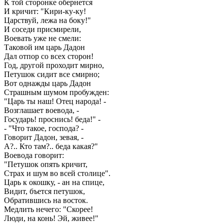
К той сторонке обернется
И кричит: "Кири-ку-ку!
Царствуй, лежа на боку!"
И соседи присмирели,
Воевать уже не смели:
Таковой им царь Дадон
Дал отпор со всех сторон!
Год, другой проходит мирно,
Петушок сидит все смирно;
Вот однажды царь Дадон
Страшным шумом пробужден:
"Царь ты наш! Отец народа! -
Возглашает воевода, -
Государь! проснись! беда!" -
- "Что такое, господа? -
Говорит Дадон, зевая, -
А?.. Кто там?.. беда какая?"
Воевода говорит:
"Петушок опять кричит,
Страх и шум во всей столице".
Царь к окошку, - ан на спице,
Видит, бъется петушок,
Обратившись на восток.
Медлить нечего: "Скорее!
Люди, на конь! Эй, живее!"