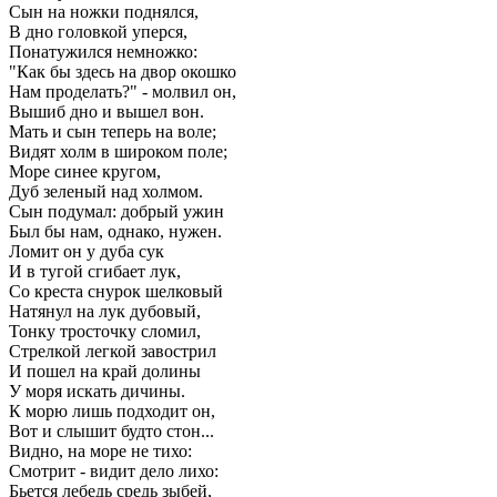
Сын на ножки поднялся,
В дно головкой уперся,
Понатужился немножко:
"Как бы здесь на двор окошко
Нам проделать?" - молвил он,
Вышиб дно и вышел вон.
Мать и сын теперь на воле;
Видят холм в широком поле;
Море синее кругом,
Дуб зеленый над холмом.
Сын подумал: добрый ужин
Был бы нам, однако, нужен.
Ломит он у дуба сук
И в тугой сгибает лук,
Со креста снурок шелковый
Натянул на лук дубовый,
Тонку тросточку сломил,
Стрелкой легкой завострил
И пошел на край долины
У моря искать дичины.
К морю лишь подходит он,
Вот и слышит будто стон...
Видно, на море не тихо:
Смотрит - видит дело лихо:
Бьется лебедь средь зыбей,