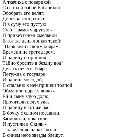
А ткачиха с поварихой
С сватьей бабой Бабарихой
Обобрать его велят;
Допьяна гонца поят
И в суму его пустую
Суют грамоту другую -
И привез гонец хмельной
В тот же день приказ такой:
"Царь велит своим боярам,
Времени не тратя даром,
И царицу и приплод
Тайно бросить в бездну вод".
Делать нечего: бояре,
Потужив о государе
И царице молодой,
В спальню к ней пришли толпой.
Объявили царску волю -
Ей и сыну злую долю,
Прочитали вслух указ
И царицу в тот же час
В бочку с сыном посадили,
Засмолили, покатили
И пустили в Окиян -
Так велел-де царь Салтан.
В синем небе звезды блещут,