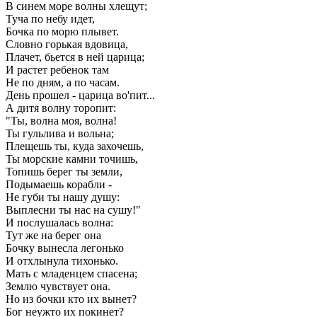
В синем море волны хлещут;
Туча по небу идет,
Бочка по морю плывет.
Словно горькая вдовица,
Плачет, бьется в ней царица;
И растет ребенок там
Не по дням, а по часам.
День прошел - царица во'пит...
А дитя волну торопит:
"Ты, волна моя, волна!
Ты гульлива и вольна;
Плещешь ты, куда захочешь,
Ты морские камни точишь,
Топишь берег ты земли,
Подымаешь корабли -
Не губи ты нашу душу:
Выплесни ты нас на сушу!"
И послушалась волна:
Тут же на берег она
Бочку вынесла легонько
И отхлынула тихонько.
Мать с младенцем спасена;
Землю чувствует она.
Но из бочки кто их вынет?
Бог неужто их покинет?