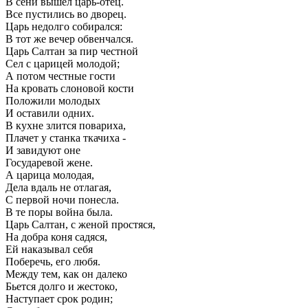
В сени вышел царь-отец.
Все пустились во дворец.
Царь недолго собирался:
В тот же вечер обвенчался.
Царь Салтан за пир честной
Сел с царицей молодой;
А потом честные гости
На кровать слоновой кости
Положили молодых
И оставили одних.
В кухне злится повариха,
Плачет у станка ткачиха -
И завидуют оне
Государевой жене.
А царица молодая,
Дела вдаль не отлагая,
С первой ночи понесла.
В те поры война была.
Царь Салтан, с женой простяся,
На добра коня садяся,
Ей наказывал себя
Поберечь, его любя.
Между тем, как он далеко
Бьется долго и жестоко,
Наступает срок родин;