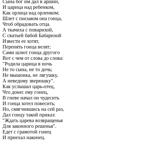
Сына бог им дал в аршин,
И царица над ребенком,
Как орлица над орленком;
Шлет с письмом она гонца,
Чтоб обрадовать отца.
А ткачиха с поварихой,
С сватьей бабой Бабарихой
Извести ее хотят,
Перенять гонца велят;
Сами шлют гонца другого
Вот с чем от слова до слова:
"Родила царица в ночь
Не то сына, не то дочь;
Не мышонка, не лягушку,
А неведому зверюшку".
Как услышал царь-отец,
Что донес ему гонец,
В гневе начал он чудесить
И гонца хотел повесить;
Но, смягчившись на сей раз,
Дал гонцу такой приказ:
"Ждать царева возвращенья
Для законного решенья".
Едет с грамотой гонец
И приехал наконец.