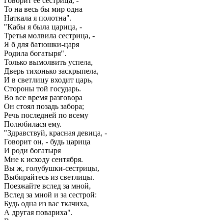
Говорит ее сестрица, -
То на весь бы мир одна
Наткала я полотна".
"Кабы я была царица, -
Третья молвила сестрица, -
Я б для батюшки-царя
Родила богатыря".
Только вымолвить успела,
Дверь тихонько заскрыпела,
И в светлицу входит царь,
Стороны той государь.
Во все время разговора
Он стоял позадь забора;
Речь последней по всему
Полюбилася ему.
"Здравствуй, красная девица, -
Говорит он, - будь царица
И роди богатыря
Мне к исходу сентября.
Вы ж, голубушки-сестрицы,
Выбирайтесь из светлицы.
Поезжайте вслед за мной,
Вслед за мной и за сестрой:
Будь одна из вас ткачиха,
А другая повариха".