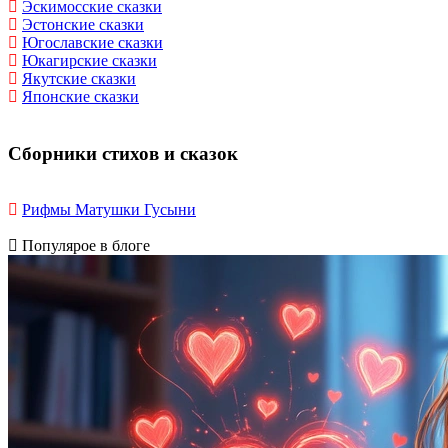
Эскимосские сказки
Эстонские сказки
Югославские сказки
Юкагирские сказки
Якутские сказки
Японские сказки
Сборники стихов и сказок
Рифмы Матушки Гусыни
Популярое в блоге