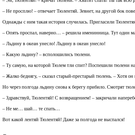
– Эй, Тюлентяй! – кричат тюлени. – Хватит спать! Ты так всю
– Не просплю! – отвечает Тюлентяй. Зевнет, на другой бок пов
Однажды с ним такая история случилась. Пригласили Тюлентяя 
– Опять проспал, наверно… – решила именинница. Тут один 
– Льдину в океан унесло! Льдину в океан унесло!
– Какую льдину? – всполошились тюлени.
– Ту самую, на которой Тюлем тли спит? Поспешили тюлени на
– Жалко беднягу, – сказал старый-престарый тюлень. – Хотя он
Но через полгода льдину снова к берегу прибило. Смотрят тюлен
– Здравствуй, Тюлентяй! С возвращением! – закричали напереб
– Не ме… шай… те спать…
Вот какой лентяй Тюлентяй! Даже за полгода не выспался!