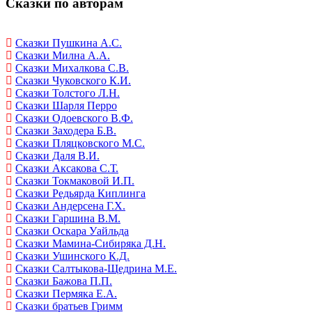
Сказки по авторам
Сказки Пушкина А.С.
Сказки Милна А.А.
Сказки Михалкова С.В.
Сказки Чуковского К.И.
Сказки Толстого Л.Н.
Сказки Шарля Перро
Сказки Одоевского В.Ф.
Сказки Заходера Б.В.
Сказки Пляцковского М.С.
Сказки Даля В.И.
Сказки Аксакова С.Т.
Сказки Токмаковой И.П.
Сказки Редьярда Киплинга
Сказки Андерсена Г.Х.
Сказки Гаршина В.М.
Сказки Оскара Уайльда
Сказки Мамина-Сибиряка Д.Н.
Сказки Ушинского К.Д.
Сказки Салтыкова-Щедрина М.Е.
Сказки Бажова П.П.
Сказки Пермяка Е.А.
Сказки братьев Гримм