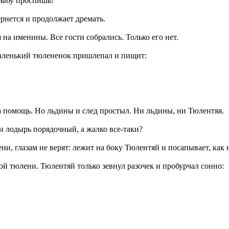
 рыбу проспишь!
ернется и продолжает дремать.
на именины. Все гости собрались. Только его нет.
маленький тюлененок пришлепал и пищит:
 помощь. Но льдины и след простыл. Ни льдины, ни Тюлентяя.
 и лодырь порядочный, а жалко все-таки?
и, глазам не верят: лежит на боку Тюлентяй и посапывает, как н
ой тюлени. Тюлентяй только зевнул разочек и пробурчал сонно: