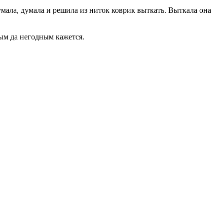
умала, думала и решила из ниток коврик выткать. Выткала она
стым да негодным кажется.