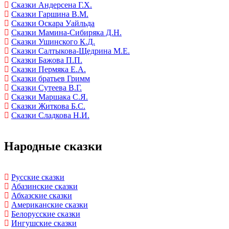
Сказки Андерсена Г.Х.
Сказки Гаршина В.М.
Сказки Оскара Уайльда
Сказки Мамина-Сибиряка Д.Н.
Сказки Ушинского К.Д.
Сказки Салтыкова-Щедрина М.Е.
Сказки Бажова П.П.
Сказки Пермяка Е.А.
Сказки братьев Гримм
Сказки Сутеева В.Г.
Сказки Маршака С.Я.
Сказки Житкова Б.С.
Сказки Сладкова Н.И.
Народные сказки
Русские сказки
Абазинские сказки
Абхазские сказки
Американские сказки
Белорусские сказки
Ингушские сказки