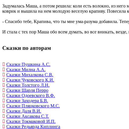
Задумалась Маша, а потом решила: коли есть волокно, из него
коврик и вышила на нем молодую веселую крапиву. Повесила ко
- Спасибо тебе, Крапива, что ты мне ума-разума добавила. Тепе
И стала с тех пор Маша обо всем думать, во все вникать, везде
Сказки по авторам
Сказки Пушкина А.С.
Сказки Милна А.А.
Сказки Михалкова С.В.
Сказки Чуковского К.И.
Сказки Толстого Л.Н.
Сказки Шарля Перро
Сказки Одоевского В.Ф.
Сказки Заходера Б.В.
Сказки Пляцковского М.С.
Сказки Даля В.И.
Сказки Аксакова С.Т.
Сказки Токмаковой И.П.
Сказки Редьярда Киплинга