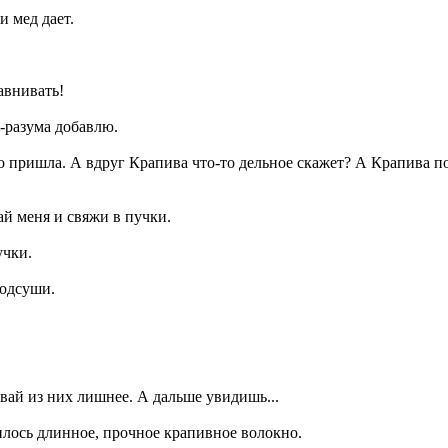
и мед дает.
авнивать!
а-разума добавлю.
 пришла. А вдруг Крапива что-то дельное скажет? А Крапива пож
ай меня и свяжи в пучки.
учки.
подсуши.
ивай из них лишнее. А дальше увидишь...
илось длинное, прочное крапивное волокно.