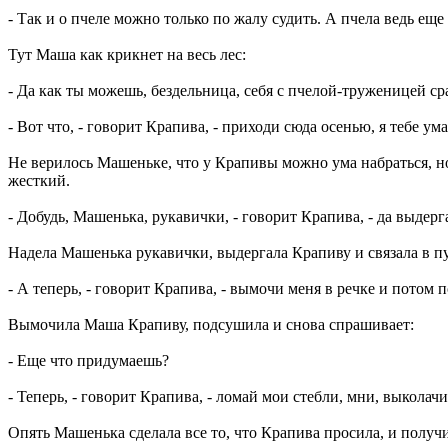
- Так и о пчеле можно только по жалу судить. А пчела ведь еще 
Тут Маша как крикнет на весь лес:
- Да как ты можешь, бездельница, себя с пчелой-труженицей ср
- Вот что, - говорит Крапива, - приходи сюда осенью, я тебе ум
Не верилось Машеньке, что у Крапивы можно ума набраться, но
жесткий.
- Добудь, Машенька, рукавички, - говорит Крапива, - да выдерг
Надела Машенька рукавички, выдергала Крапиву и связала в п
- А теперь, - говорит Крапива, - вымочи меня в речке и потом 
Вымочила Маша Крапиву, подсушила и снова спрашивает:
- Еще что придумаешь?
- Теперь, - говорит Крапива, - ломай мои стебли, мни, выколач
Опять Машенька сделала все то, что Крапива просила, и получ