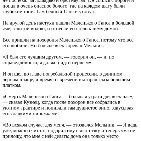
не поспевал за лошадью и брел наугад. Он сбился с дороги и
попал в очень опасное болото, где на каждом шагу были
глубокие топи. Там бедный Ганс и утонул.
На другой день пастухи нашли Маленького Ганса в большой
яме, залитой водою, и отнесли его тело к нему домой.
Все пришли на похороны Маленького Ганса, потому что все
его любили. Но больше всех горевал Мельник.
«Я был его лучшим другом, — говорил он, — и, по
справедливости, я должен идти первым».
И он шел во главе погребальной процессии, в длинном
черном плаще, и время от времени вытирал глаза большим
платком.
«Смерть Маленького Ганса — большая утрата для всех нас»,
— сказал Кузнец, когда после похорон все собрались в
уютном трактире и попивали там душистое вино, закусывая
его сладкими пирожками.
«Во всяком случае, для меня, — отозвался Мельник. — Я ведь
уже, можно считать, подарил ему свою тачку и теперь ума не
приложу, что мне с ней делать: дома она только место