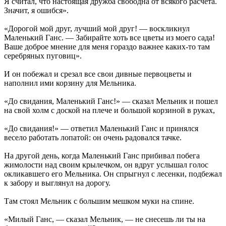
Я считал, что настоящая дружба свободна от всякого расчета.
Значит, я ошибся».
«Дорогой мой друг, лучший мой друг! — воскликнул
Маленький Ганс. — Забирайте хоть все цветы из моего сада!
Ваше доброе мнение для меня гораздо важнее каких-то там
серебряных пуговиц».
И он побежал и срезал все свои дивные первоцветы и
наполнил ими корзину для Мельника.
«До свидания, Маленький Ганс!» — сказал Мельник и пошел
на свой холм с доской на плече и большой корзиной в руках,
«До свидания!» — ответил Маленький Ганс и принялся
весело работать лопатой: он очень радовался тачке.
На другой день, когда Маленький Ганс прибивал побега
жимолости над своим крылечком, он вдруг услышал голос
окликавшего его Мельника. Он спрыгнул с лесенки, подбежал
к забору и выглянул на дорогу.
Там стоял Мельник с большим мешком муки на спине.
«Милый Ганс, — сказал Мельник, — не снесешь ли ты на