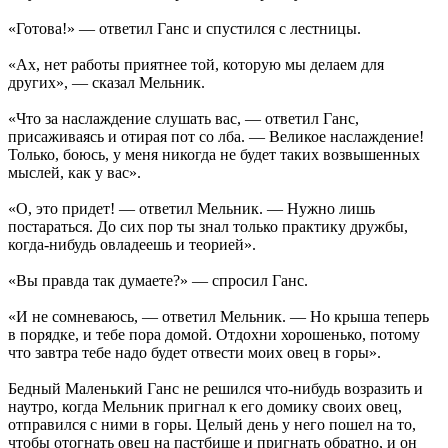
«Готова!» — ответил Ганс и спустился с лестницы.
«Ах, нет работы приятнее той, которую мы делаем для
других», — сказал Мельник.
«Что за наслаждение слушать вас, — ответил Ганс,
присаживаясь и отирая пот со лба. — Великое наслаждение!
Только, боюсь, у меня никогда не будет таких возвышенных
мыслей, как у вас».
«О, это придет! — ответил Мельник. — Нужно лишь
постараться. До сих пор ты знал только практику дружбы,
когда-нибудь овладеешь и теорией».
«Вы правда так думаете?» — спросил Ганс.
«И не сомневаюсь, — ответил Мельник. — Но крыша теперь
в порядке, и тебе пора домой. Отдохни хорошенько, потому
что завтра тебе надо будет отвести моих овец в горы».
Бедный Маленький Ганс не решился что-нибудь возразить и
наутро, когда Мельник пригнал к его домику своих овец,
отправился с ними в горы. Целый день у него пошел на то,
чтобы отогнать овец на пастбище и пригнать обратно, и он