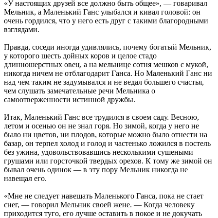
«У настоящих друзей все должно быть общее», — говаривал
Мельник, а Маленький Ганс улыбался и кивал головой: он
очень гордился, что у него есть друг с такими благородными
взглядами.
Правда, соседи иногда удивлялись, почему богатый Мельник,
у которого шесть дойных коров и целое стадо
длинношерстных овец, а на мельнице сотня мешков с мукой,
никогда ничем не отблагодарит Ганса. Но Маленький Ганс ни
над чем таким не задумывался и не ведал большего счастья,
чем слушать замечательные речи Мельника о
самоотверженности истинной дружбы.
Итак, Маленький Ганс все трудился в своем саду. Весною,
летом и осенью он не знал горя. Но зимой, когда у него не
было ни цветов, ни плодов, которые можно было отнести на
базар, он терпел холод и голод и частенько ложился в постель
без ужина, удовольствовавшись несколькими сушеными
грушами или горсточкой твердых орехов. К тому же зимой он
бывал очень одинок — в эту пору Мельник никогда не
навещал его.
«Мне не следует навещать Маленького Ганса, пока не стает
снег, — говорил Мельник своей жене. — Когда человеку
приходится туго, его лучше оставить в покое и не докучать