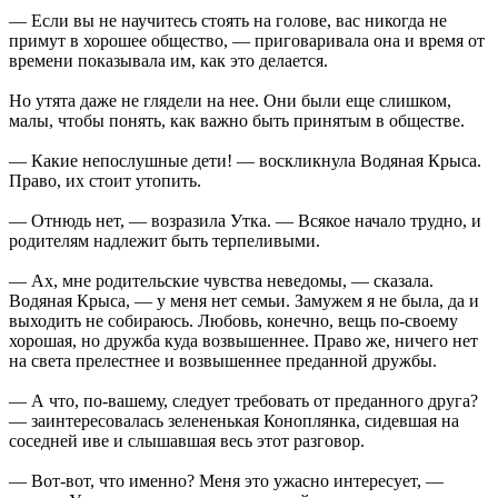
— Если вы не научитесь стоять на голове, вас никогда не
примут в хорошее общество, — приговаривала она и время от
времени показывала им, как это делается.
Но утята даже не глядели на нее. Они были еще слишком,
малы, чтобы понять, как важно быть принятым в обществе.
— Какие непослушные дети! — воскликнула Водяная Крыса.
Право, их стоит утопить.
— Отнюдь нет, — возразила Утка. — Всякое начало трудно, и
родителям надлежит быть терпеливыми.
— Ах, мне родительские чувства неведомы, — сказала.
Водяная Крыса, — у меня нет семьи. Замужем я не была, да и
выходить не собираюсь. Любовь, конечно, вещь по-своему
хорошая, но дружба куда возвышеннее. Право же, ничего нет
на света прелестнее и возвышеннее преданной дружбы.
— А что, по-вашему, следует требовать от преданного друга?
— заинтересовалась зелененькая Коноплянка, сидевшая на
соседней иве и слышавшая весь этот разговор.
— Вот-вот, что именно? Меня это ужасно интересует, —