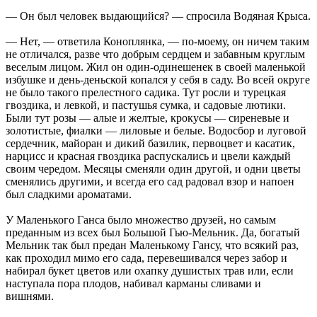
— Он был человек выдающийся? — спросила Водяная Крыса.
— Нет, — ответила Коноплянка, — по-моему, он ничем таким
не отличался, разве что добрым сердцем и забавным круглым
веселым лицом. Жил он один-одинешенек в своей маленькой
избушке и день-деньской копался у себя в саду. Во всей округе
не было такого прелестного садика. Тут росли и турецкая
гвоздика, и левкой, и пастушья сумка, и садовые лютики.
Были тут розы — алые и желтые, крокусы — сиреневые и
золотистые, фиалки — лиловые и белые. Водосбор и луговой
сердечник, майоран и дикий базилик, первоцвет и касатик,
нарцисс и красная гвоздика распускались и цвели каждый
своим чередом. Месяцы сменяли один другой, и одни цветы
сменялись другими, и всегда его сад радовал взор и напоен
был сладкими ароматами.
У Маленького Ганса было множество друзей, но самым
преданным из всех был Большой Гью-Мельник. Да, богатый
Мельник так был предан Маленькому Гансу, что всякий раз,
как проходил мимо его сада, перевешивался через забор и
набирал букет цветов или охапку душистых трав или, если
наступала пора плодов, набивал карманы сливами и
вишнями.