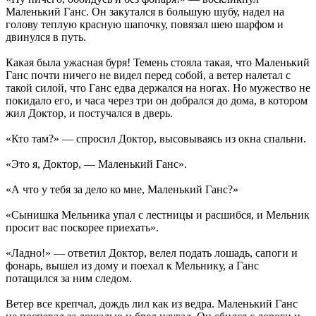
Маленький Ганс. Он закутался в большую шубу, надел на
голову теплую красную шапочку, повязал шею шарфом и
двинулся в путь.
Какая была ужасная буря! Темень стояла такая, что Маленький
Ганс почти ничего не видел перед собой, а ветер налетал с
такой силой, что Ганс едва держался на ногах. Но мужество не
покидало его, и часа через три он добрался до дома, в котором
жил Доктор, и постучался в дверь.
«Кто там?» — спросил Доктор, высовываясь из окна спальни.
«Это я, Доктор, — Маленький Ганс».
«А что у тебя за дело ко мне, Маленький Ганс?»
«Сынишка Мельника упал с лестницы и расшибся, и Мельник
просит вас поскорее приехать».
«Ладно!» — ответил Доктор, велел подать лошадь, сапоги и
фонарь, вышел из дому и поехал к Мельнику, а Ганс
потащился за ним следом.
Ветер все крепчал, дождь лил как из ведра. Маленький Ганс