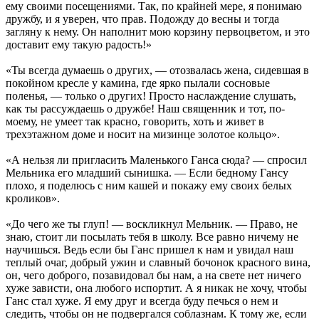
ему своими посещениями. Так, по крайней мере, я понимаю
дружбу, и я уверен, что прав. Подожду до весны и тогда
загляну к нему. Он наполнит мою корзину первоцветом, и это
доставит ему такую радость!»
«Ты всегда думаешь о других, — отозвалась жена, сидевшая в
покойном кресле у камина, где ярко пылали сосновые
поленья, — только о других! Просто наслаждение слушать,
как ты рассуждаешь о дружбе! Наш священник и тот, по-
моему, не умеет так красно, говорить, хоть и живет в
трехэтажном доме и носит на мизинце золотое кольцо».
«А нельзя ли пригласить Маленького Ганса сюда? — спросил
Мельника его младший сынишка. — Если бедному Гансу
плохо, я поделюсь с ним кашей и покажу ему своих белых
кроликов».
«До чего же ты глуп! — воскликнул Мельник. — Право, не
знаю, стоит ли посылать тебя в школу. Все равно ничему не
научишься. Ведь если бы Ганс пришел к нам и увидал наш
теплый очаг, добрый ужин и славный бочонок красного вина,
он, чего доброго, позавидовал бы нам, а на свете нет ничего
хуже зависти, она любого испортит. А я никак не хочу, чтобы
Ганс стал хуже. Я ему друг и всегда буду печься о нем и
следить, чтобы он не подвергался соблазнам. К тому же, если