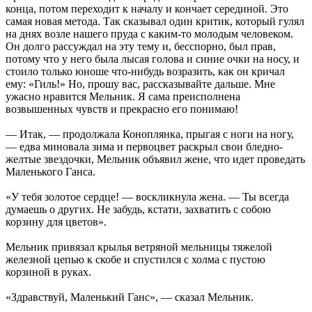
конца, потом переходит к началу и кончает серединой. Это
самая новая метода. Так сказывал один критик, который гулял
на днях возле нашего пруда с каким-то молодым человеком.
Он долго рассуждал на эту тему и, бесспорно, был прав,
потому что у него была лысая голова и синие очки на носу, и
стоило только юноше что-нибудь возразить, как он кричал
ему: «Гиль!» Но, прошу вас, рассказывайте дальше. Мне
ужасно нравится Мельник. Я сама преисполнена
возвышенных чувств и прекрасно его понимаю!
— Итак, — продолжала Коноплянка, прыгая с ноги на ногу,
— едва миновала зима и первоцвет раскрыл свои бледно-
желтые звездочки, Мельник объявил жене, что идет проведать
Маленького Ганса.
«У тебя золотое сердце! — воскликнула жена. — Ты всегда
думаешь о других. Не забудь, кстати, захватить с собою
корзину для цветов».
Мельник привязал крылья ветряной мельницы тяжелой
железной цепью к скобе и спустился с холма с пустою
корзиной в руках.
«Здравствуй, Маленький Ганс», — сказал Мельник.