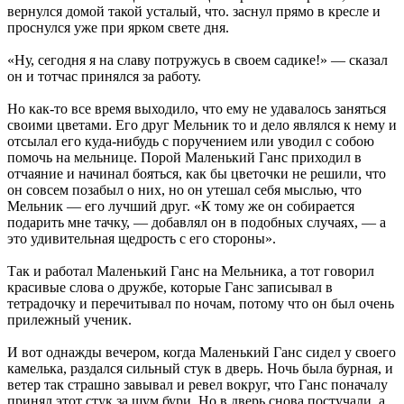
вернулся домой такой усталый, что. заснул прямо в кресле и
проснулся уже при ярком свете дня.
«Ну, сегодня я на славу потружусь в своем садике!» — сказал
он и тотчас принялся за работу.
Но как-то все время выходило, что ему не удавалось заняться
своими цветами. Его друг Мельник то и дело являлся к нему и
отсылал его куда-нибудь с поручением или уводил с собою
помочь на мельнице. Порой Маленький Ганс приходил в
отчаяние и начинал бояться, как бы цветочки не решили, что
он совсем позабыл о них, но он утешал себя мыслью, что
Мельник — его лучший друг. «К тому же он собирается
подарить мне тачку, — добавлял он в подобных случаях, — а
это удивительная щедрость с его стороны».
Так и работал Маленький Ганс на Мельника, а тот говорил
красивые слова о дружбе, которые Ганс записывал в
тетрадочку и перечитывал по ночам, потому что он был очень
прилежный ученик.
И вот однажды вечером, когда Маленький Ганс сидел у своего
камелька, раздался сильный стук в дверь. Ночь была бурная, и
ветер так страшно завывал и ревел вокруг, что Ганс поначалу
принял этот стук за шум бури. Но в дверь снова постучали, а