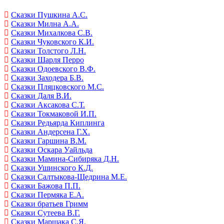
Сказки Пушкина А.С.
Сказки Милна А.А.
Сказки Михалкова С.В.
Сказки Чуковского К.И.
Сказки Толстого Л.Н.
Сказки Шарля Перро
Сказки Одоевского В.Ф.
Сказки Заходера Б.В.
Сказки Пляцковского М.С.
Сказки Даля В.И.
Сказки Аксакова С.Т.
Сказки Токмаковой И.П.
Сказки Редьярда Киплинга
Сказки Андерсена Г.Х.
Сказки Гаршина В.М.
Сказки Оскара Уайльда
Сказки Мамина-Сибиряка Д.Н.
Сказки Ушинского К.Д.
Сказки Салтыкова-Щедрина М.Е.
Сказки Бажова П.П.
Сказки Пермяка Е.А.
Сказки братьев Гримм
Сказки Сутеева В.Г.
Сказки Маршака С.Я.