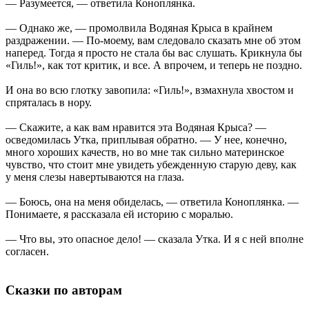
— Разумеется, — ответила Коноплянка.
— Однако же, — промолвила Водяная Крыса в крайнем
раздражении. — По-моему, вам следовало сказать мне об этом
наперед. Тогда я просто не стала бы вас слушать. Крикнула бы
«Гиль!», как тот критик, и все. А впрочем, и теперь не поздно.
И она во всю глотку завопила: «Гиль!», взмахнула хвостом и
спряталась в нору.
— Скажите, а как вам нравится эта Водяная Крыса? —
осведомилась Утка, приплывая обратно. — У нее, конечно,
много хороших качеств, но во мне так сильно материнское
чувство, что стоит мне увидеть убежденную старую деву, как
у меня слезы навертываются на глаза.
— Боюсь, она на меня обиделась, — ответила Коноплянка. —
Понимаете, я рассказала ей историю с моралью.
— Что вы, это опасное дело! — сказала Утка. И я с ней вполне
согласен.
Сказки по авторам