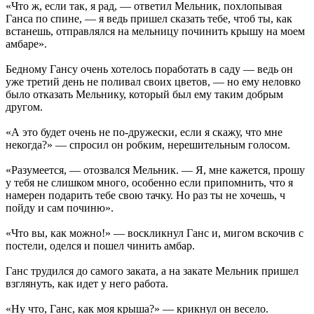
«Что ж, если так, я рад, — ответил Мельник, похлопывая
Ганса по спине, — я ведь пришел сказать тебе, чтоб ты, как
встанешь, отправлялся на мельницу починить крышу на моем
амбаре».
Бедному Гансу очень хотелось поработать в саду — ведь он
уже третий день не поливал своих цветов, — но ему неловко
было отказать Мельнику, который был ему таким добрым
другом.
«А это будет очень не по-дружески, если я скажу, что мне
некогда?» — спросил он робким, нерешительным голосом.
«Разумеется, — отозвался Мельник. — Я, мне кажется, прошу
у тебя не слишком много, особенно если припомнить, что я
намерен подарить тебе свою тачку. Но раз ты не хочешь, ч
пойду и сам починю».
«Что вы, как можно!» — воскликнул Ганс и, мигом вскочив с
постели, оделся и пошел чинить амбар.
Ганс трудился до самого заката, а на закате Мельник пришел
взглянуть, как идет у него работа.
«Ну что, Ганс, как моя крыша?» — крикнул он весело.