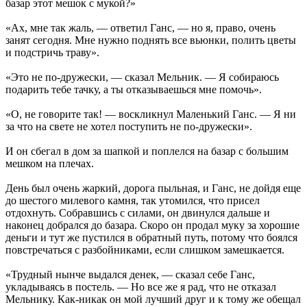
базар этот мешок с мукой?»
«Ах, мне так жаль, — ответил Ганс, — но я, право, очень
занят сегодня. Мне нужно поднять все вьюнки, полить цветы
и подстричь траву».
«Это не по-дружески, — сказал Мельник. — Я собираюсь
подарить тебе тачку, а ты отказываешься мне помочь».
«О, не говорите так! — воскликнул Маленький Ганс. — Я ни
за что на свете не хотел поступить не по-дружески».
И он сбегал в дом за шапкой и поплелся на базар с большим
мешком на плечах.
День был очень жаркий, дорога пыльная, и Ганс, не дойдя еще
до шестого милевого камня, так утомился, что присел
отдохнуть. Собравшись с силами, он двинулся дальше и
наконец добрался до базара. Скоро он продал муку за хорошие
деньги и тут же пустился в обратный путь, потому что боялся
повстречаться с разбойниками, если слишком замешкается.
«Трудный нынче выдался денек, — сказал себе Ганс,
укладываясь в постель. — Но все же я рад, что не отказал
Мельнику. Как-никак он мой лучший друг и к тому же обещал