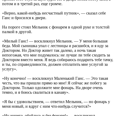
потом и в третий раз, еще громче.
«Верно, какой-нибудь несчастный путник», — сказал себе
Ганс и бросился к двери.
На пороге стоял Мельник с фонарем в одной руке и толстой
палкой в другой.
«Милый Ганс! — воскликнул Мельник. — У меня большая
беда. Мой сынишка упал с лестницы и расшибся, и я иду за
Доктором. Но Доктор живет так далеко, а ночь такая
непогожая, что мне подумалось: не лучше ли тебе сходить за
Доктором вместо меня. Я ведь собираюсь подарить тебе тачку,
и ты, по справедливости, должен отплатить мне услугой за
услугу».
«Ну конечно! — воскликнул Маленький Ганс. — Это такая
честь, что вы пришли прямо ко мне! Я сейчас же побегу за
Доктором. Только одолжите мне фонарь. На дворе очень
темно, и я боюсь свалиться в канаву».
«Я бы с удовольствием, — ответил Мельник, — но фонарь у
меня новый, и вдруг с ним что-нибудь случится?»
«Ну ничего, обойдусь и без фонаря!» — воскликнул