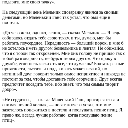
подарить мне свою тачку».
На следующий день Мельник спозаранку явился за своими
деньгами, но Маленький Ганс так устал, что был еще в
постели.
«До чего ж ты, однако, ленив, — сказал Мельник. — Я ведь
собираюсь отдать тебе свою тачку, и ты, думаю, мог бы
работать поусерднее. Нерадивость — большой порок, и мне б
не хотелось иметь другом бездельника и лентяя. Не обижайся,
что я с тобой так откровенен. Мне бив голову не пришло так с
тобой разговаривать, не будь я твоим другом. Что проку в
дружбе, если нельзя сказать все, что думаешь? Болтать разные
приятности, льстить и поддакивать может всякий, но
истинный друг говорит только самое неприятное и никогда не
постоит за тем, чтобы доставить тебе огорчение. Друг всегда
предпочтет досадить тебе, ибо знает, что тем самым творит
добро».
«Не сердитесь, — сказал Маленький Ганс, протирая глаза и
снимая ночной колпак, — но я так вчера устал, что мне
захотелось понежиться в постели и послушать пение птиц. Я,
право же, всегда лучше работаю, когда послушаю пение
птиц».