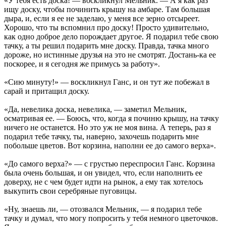
«У тебя есть доска! — воскликнул Мельник. — А я как раз
ищу доску, чтобы починить крышу на амбаре. Там большая
дыра, и, если я ее не заделаю, у меня все зерно отсыреет.
Хорошо, что ты вспомнил про доску! Просто удивительно,
как одно доброе дело порождает другое. Я подарил тебе свою
тачку, а ты решил подарить мне доску. Правда, тачка много
дороже, но истинные друзья на это не смотрят. Достань-ка ее
поскорее, и я сегодня же примусь за работу».
«Сию минуту!» — воскликнул Ганс, и он тут же побежал в
сарай и притащил доску.
«Да, невелика доска, невелика, — заметил Мельник,
осматривая ее. — Боюсь, что, когда я починю крышу, на тачку
ничего не останется. Но это уж не моя вина. А теперь, раз я
подарил тебе тачку, ты, наверно, захочешь подарить мне
побольше цветов. Вот корзина, наполни ее до самого верха».
«До самого верха?» — с грустью переспросил Ганс. Корзина
была очень большая, и он увидел, что, если наполнить ее
доверху, не с чем будет идти на рынок, а ему так хотелось
выкупить свои серебряные пуговицы.
«Ну, знаешь ли, — отозвался Мельник, — я подарил тебе
тачку и думал, что могу попросить у тебя немного цветочков.