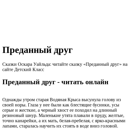
Преданный друг
Сказки Оскара Уайльда: читайте сказку «Преданный друг» на
сайте Детский Класс
Преданный друг - читать онлайн
Однажды утром старая Водяная Крыса высунула голову из
своей норы. Глаза у нее были как блестящие бусинки, усы
серые и жесткие, а черный хвост ее походил на длинный
резиновый шнур. Маленькие утята плавали в пруду, желтые,
точно канарейки, а их мать, белая-пребелая, с ярко-красными
лапами, старалась научить их стоять в воде вниз головой.