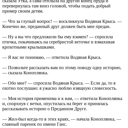
сказала Утка, а сама отплыла на другой конец пруда и
перевернулась там вниз головой, чтобы подать добрый
пример своим детям.
— Что за глупый вопрос! — воскликнула Водяная Крыса. —
Конечно же, преданный друг должен быть мне предан.
— Ну а вы что предложили бы ему взамен? — спросила
птичка, покачиваясь на серебристой веточке и взмахивая
крохотными крылышками.
— Я вас не понимаю, — ответила Водяная Крыса.
— Позвольте рассказать вам по этому поводу одну историю,
— сказала Коноплянка.
— Обо мне? — спросила Водяная Крыса. — Если да, то я
охотно послушаю: я ужасно люблю изящную словесность.
— Моя история применима и к вам, — ответила Коноплянка
и, спорхнув с ветки, опустилась на берег и принялась
рассказывать историю о Преданном Друге.
— Жил-был когда-то в этих краях, — начала Коноплянка, —
славный паренек по имени Ганс.