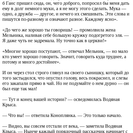
б Ганс пришел сюда, он, чего доброго, попросил бы меня дать
ему в долг немного муки, а я не могу этого сделать. Мука —
одно, а дружба — другое, и нечего их смешивать. Эти слова и
пишутся по-разному и означают разное. Каждому ясно».
«До чего же хорошо ты говоришь! — промолвила жена
Мельника, наливая себе большую кружку подогретого эля. —
Я даже чуть не задремала. Ну точно как в церкви!»
«Многие хорошо поступают, — отвечал Мельник, — но мало
кто умеет хорошо говорить. Значит, говорить куда труднее, а
потому и много достойнее».
И он через стол строго глянул на своего сынишку, который до
того застыдился, что опустил голову, весь покраснел, и слезы
его закапали прямо в чай. Но не подумайте о нем дурно — он
был еще так мал!
— Тут и конец вашей истории? — осведомилась Водяная
Крыса.
— Что вы! — ответила Коноплянка. — Это только начало.
— Видно, вы совсем отстали от века, — заметила Водяная
Крыса. — Нынче каждый порядочный рассказчик начинает с