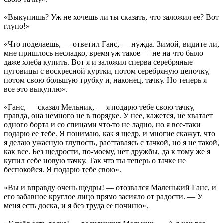
«Выкупишь? Уж не хочешь ли ты сказать, что заложил ее? Вот
глупо!»
«Что поделаешь, — ответил Ганс, — нужда. Зимой, видите ли,
мне пришлось несладко, время уж такое — не на что было
даже хлеба купить. Вот я и заложил сперва серебряные
пуговицы с воскресной куртки, потом серебряную цепочку,
потом свою большую трубку и, наконец, тачку. Но теперь я
все это выкуплю».
«Ганс, — сказал Мельник, — я подарю тебе свою тачку,
правда, она немного не в порядке. У нее, кажется, не хватает
одного борта и со спицами что-то не ладно, но я все-таки
подарю ее тебе. Я понимаю, как я щедр, и многие скажут, что
я делаю ужасную глупость, расставаясь с тачкой, но я не такой,
как все. Без щедрости, по-моему, нет дружбы, да к тому же я
купил себе новую тачку. Так что ты теперь о тачке не
беспокойся. Я подарю тебе свою».
«Вы и вправду очень щедры! — отозвался Маленький Ганс, и
его забавное круглое лицо прямо засияло от радости. — У
меня есть доска, и я без труда ее починю».