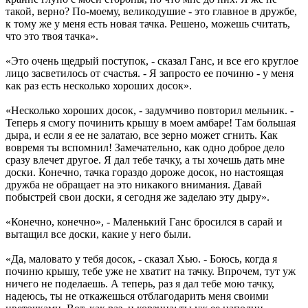
такой, верно? По-моему, великодушие - это главное в дружбе,
к тому же у меня есть новая тачка. Решено, можешь считать,
что это твоя тачка».
«Это очень щедрый поступок, - сказал Ганс, и все его круглое
лицо засветилось от счастья. - Я запросто ее починю - у меня
как раз есть несколько хороших досок».
«Несколько хороших досок, - задумчиво повторил мельник. -
Теперь я смогу починить крышу в моем амбаре! Там большая
дыра, и если я ее не залатаю, все зерно может сгнить. Как
вовремя ты вспомнил! Замечательно, как одно доброе дело
сразу влечет другое. Я дал тебе тачку, а ты хочешь дать мне
доски. Конечно, тачка гораздо дороже досок, но настоящая
дружба не обращает на это никакого внимания. Давай
побыстрей свои доски, я сегодня же заделаю эту дыру».
«Конечно, конечно», - Маленький Ганс бросился в сарай и
вытащил все доски, какие у него были.
«Да, маловато у тебя досок, - сказал Хью. - Боюсь, когда я
починю крышу, тебе уже не хватит на тачку. Впрочем, тут уж
ничего не поделаешь. А теперь, раз я дал тебе мою тачку,
надеюсь, ты не откажешься отблагодарить меня своими