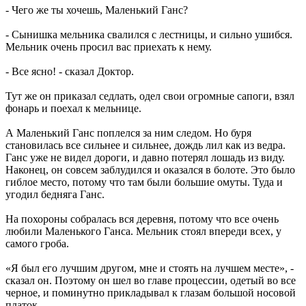
- Чего же ты хочешь, Маленький Ганс?
- Сынишка мельника свалился с лестницы, и сильно ушибся.
Мельник очень просил вас приехать к нему.
- Все ясно! - сказал Доктор.
Тут же он приказал седлать, одел свои огромные сапоги, взял
фонарь и поехал к мельнице.
А Маленький Ганс поплелся за ним следом. Но буря
становилась все сильнее и сильнее, дождь лил как из ведра.
Ганс уже не видел дороги, и давно потерял лошадь из виду.
Наконец, он совсем заблудился и оказался в болоте. Это было
гиблое место, потому что там были большие омуты. Туда и
угодил бедняга Ганс.
На похороны собралась вся деревня, потому что все очень
любили Маленького Ганса. Мельник стоял впереди всех, у
самого гроба.
«Я был его лучшим другом, мне и стоять на лучшем месте», -
сказал он. Поэтому он шел во главе процессии, одетый во все
черное, и поминутно прикладывал к глазам большой носовой
платок.