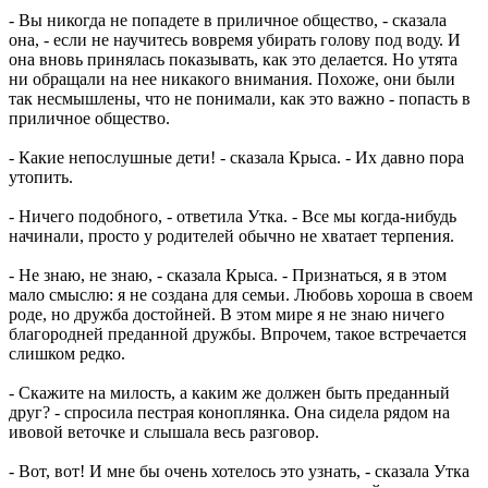
- Вы никогда не попадете в приличное общество, - сказала
она, - если не научитесь вовремя убирать голову под воду. И
она вновь принялась показывать, как это делается. Но утята
ни обращали на нее никакого внимания. Похоже, они были
так несмышлены, что не понимали, как это важно - попасть в
приличное общество.
- Какие непослушные дети! - сказала Крыса. - Их давно пора
утопить.
- Ничего подобного, - ответила Утка. - Все мы когда-нибудь
начинали, просто у родителей обычно не хватает терпения.
- Не знаю, не знаю, - сказала Крыса. - Признаться, я в этом
мало смыслю: я не создана для семьи. Любовь хороша в своем
роде, но дружба достойней. В этом мире я не знаю ничего
благородней преданной дружбы. Впрочем, такое встречается
слишком редко.
- Скажите на милость, а каким же должен быть преданный
друг? - спросила пестрая коноплянка. Она сидела рядом на
ивовой веточке и слышала весь разговор.
- Вот, вот! И мне бы очень хотелось это узнать, - сказала Утка