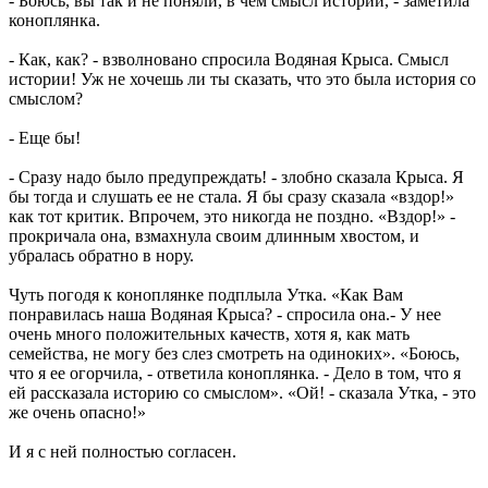
- Боюсь, вы так и не поняли, в чем смысл истории, - заметила
коноплянка.
- Как, как? - взволновано спросила Водяная Крыса. Смысл
истории! Уж не хочешь ли ты сказать, что это была история со
смыслом?
- Еще бы!
- Сразу надо было предупреждать! - злобно сказала Крыса. Я
бы тогда и слушать ее не стала. Я бы сразу сказала «вздор!»
как тот критик. Впрочем, это никогда не поздно. «Вздор!» -
прокричала она, взмахнула своим длинным хвостом, и
убралась обратно в нору.
Чуть погодя к коноплянке подплыла Утка. «Как Вам
понравилась наша Водяная Крыса? - спросила она.- У нее
очень много положительных качеств, хотя я, как мать
семейства, не могу без слез смотреть на одиноких». «Боюсь,
что я ее огорчила, - ответила коноплянка. - Дело в том, что я
ей рассказала историю со смыслом». «Ой! - сказала Утка, - это
же очень опасно!»
И я с ней полностью согласен.