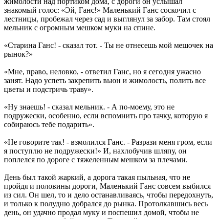
жимолости над портиком дома, с дороги он услышал
знакомый голос: «Эй, Ганс!» Маленький Ганс соскочил с
лестницы, пробежал через сад и выглянул за забор. Там стоял
мельник с огромным мешком муки на спине.
«Старина Ганс! - сказал тот. - Ты не отнесешь мой мешочек на
рынок?»
«Мне, право, неловко, - ответил Ганс, но я сегодня ужасно
занят. Надо успеть закрепить вьюн и жимолость, полить все
цветы и подстричь траву».
«Ну знаешь! - сказал мельник. - А по-моему, это не
подружески, особенно, если вспомнить про тачку, которую я
собираюсь тебе подарить».
«Не говорите так! - взмолился Ганс. - Разрази меня гром, если
я поступлю не подружески!» И, нахлобучив шляпу, он
поплелся по дороге с тяжеленным мешком за плечами.
День был такой жаркий, а дорога такая пыльная, что не
пройдя и половины дороги, Маленький Ганс совсем выбился
из сил. Он шел, то и дело останавливаясь, чтобы передохнуть,
и только к полудню добрался до рынка. Протолкавшись весь
день, он удачно продал муку и поспешил домой, чтобы не