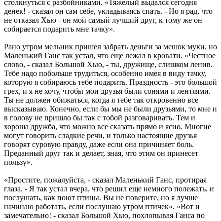
столкнуться с разбойниками. «Тяжелый выдался сегодня
денек! - сказал он сам себе, укладываясь спать. - Но я рад, что
не отказал Хью - он мой самый лучший друг, к тому же он
собирается подарить мне тачку».
Рано утром мельник пришел забрать деньги за мешок муки, но
Маленький Ганс так устал, что еще лежал в кровати. «Честное
слово, - сказал Большой Хью, - ты, дружище, слишком ленив.
Тебе надо побольше трудиться, особенно имея в виду тачку,
которую я собираюсь тебе подарить. Праздность - это большой
грех, и я не хочу, чтобы мои друзья были сонями и лентяями.
Ты не должен обижаться, когда я тебе так откровенно все
высказываю. Конечно, если бы мы не были друзьями, то мне и
в голову не пришло бы так с тобой разговаривать. Тем и
хороша дружба, что можно все сказать прямо и ясно. Многие
могут говорить сладкие речи, и только настоящие друзья
говорят суровую правду, даже если она причиняет боль.
Преданный друг так и делает, зная, что этим он принесет
пользу».
«Простите, пожалуйста, - сказал Маленький Ганс, протирая
глаза. - Я так устал вчера, что решил еще немного полежать, и
послушать, как поют птицы. Вы не поверите, но я лучше
начинаю работать, если послушаю утром птичек». «Вот и
замечательно! - сказал Большой Хью, похлопывая Ганса по