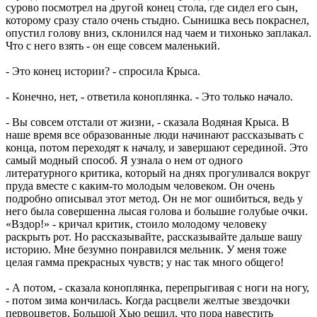
сурово посмотрел на другой конец стола, где сидел его сын,
которому сразу стало очень стыдно. Сынишка весь покраснел,
опустил голову вниз, склонился над чаем и тихонько заплакал.
Что с него взять - он еще совсем маленький.
- Это конец истории? - спросила Крыса.
- Конечно, нет, - ответила коноплянка. - Это только начало.
- Вы совсем отстали от жизни, - сказала Водяная Крыса. В
наше время все образованные люди начинают рассказывать с
конца, потом переходят к началу, и завершают серединой. Это
самый модный способ. Я узнала о нем от одного
литературного критика, который на днях прогуливался вокруг
пруда вместе с каким-то молодым человеком. Он очень
подробно описывал этот метод. Он не мог ошибиться, ведь у
него была совершенна лысая голова и большие голубые очки.
«Вздор!» - кричал критик, стоило молодому человеку
раскрыть рот. Но рассказывайте, рассказывайте дальше вашу
историю. Мне безумно понравился мельник. У меня тоже
целая гамма прекрасных чувств; у нас так много общего!
- А потом, - сказала коноплянка, перепрыгивая с ноги на ногу,
- потом зима кончилась. Когда расцвели желтые звездочки
первоцветов, Большой Хью решил, что пора навестить