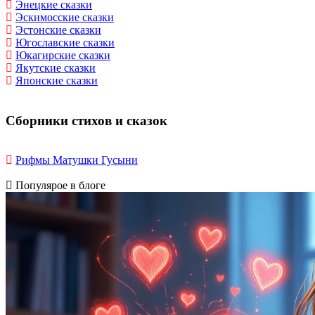
Энецкие сказки
Эскимосские сказки
Эстонские сказки
Югославские сказки
Юкагирские сказки
Якутские сказки
Японские сказки
Сборники стихов и сказок
Рифмы Матушки Гусыни
Популярое в блоге