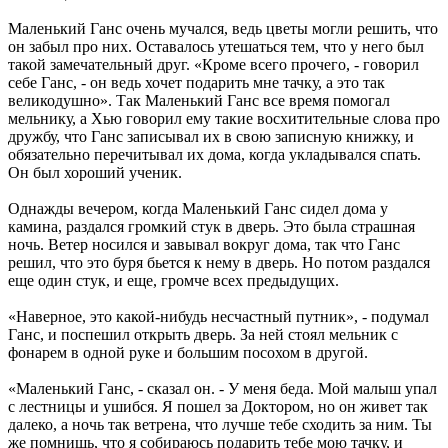
Маленький Ганс очень мучался, ведь цветы могли решить, что
он забыл про них. Оставалось утешаться тем, что у него был
такой замечательный друг. «Кроме всего прочего, - говорил
себе Ганс, - он ведь хочет подарить мне тачку, а это так
великодушно». Так Маленький Ганс все время помогал
мельнику, а Хью говорил ему такие восхитительные слова про
дружбу, что Ганс записывал их в свою записную книжку, и
обязательно перечитывал их дома, когда укладывался спать.
Он был хороший ученик.
Однажды вечером, когда Маленький Ганс сидел дома у
камина, раздался громкий стук в дверь. Это была страшная
ночь. Ветер носился и завывал вокруг дома, так что Ганс
решил, что это буря бьется к нему в дверь. Но потом раздался
еще один стук, и еще, громче всех предыдущих.
«Наверное, это какой-нибудь несчастный путник», - подумал
Ганс, и поспешил открыть дверь. За ней стоял мельник с
фонарем в одной руке и большим посохом в другой.
«Маленький Ганс, - сказал он. - У меня беда. Мой малыш упал
с лестницы и ушибся. Я пошел за Доктором, но он живет так
далеко, а ночь так ветрена, что лучше тебе сходить за ним. Ты
же помнишь, что я собираюсь подарить тебе мою тачку, и