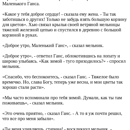
Маленького Ганса.
«Какое у тебя доброе сердце! - сказала ему жена. - Ты так
заботишься о других! Только не забудь взять большую корзину
для цветов». Хью связал крылья своей ветряной мельницы
тяжелой железной цепью и спустился в деревню с большой
корзиной в руках.
«Доброе утро, Маленький Ганс», - сказал мельник.
«Доброе утро», - ответил Ганс, облокотившись на лопату и
широко улыбаясь. «Как зимой - туго приходилось?» - спросил
мельник.
«Спасибо, что беспокоитесь, - сказал Ганс. - Тяжелое было
времечко. Но, слава Богу, теперь уже весна, и мои цветы так
хорошо стали расти».
«Мы часто вспоминали про тебя зимой. Думали, как ты там
поживаешь», - сказал мельник.
«Это очень приятно, - сказал Ганс. - А то я уж почти решил,
что все про меня забыли».
«Ты меня удивляешь, старина! - воскликнул мельник. -