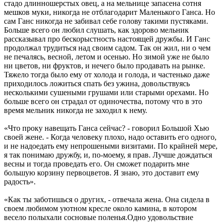
стадо длинношерстых овец, а на мельнице запасена сотня
мешков муки, никогда не отблагодарит Маленького Ганса. Но
сам Ганс никогда не забивал себе голову такими пустяками.
Больше всего он любил слушать, как здорово мельник
рассказывал про бескорыстность настоящей дружбы. И Ганс
продолжал трудиться над своим садом. Так он жил, ни о чем
не печалясь, весной, летом и осенью. Но зимой уже не было
ни цветов, ни фруктов, и нечего было продавать на рынке.
Тяжело тогда было ему от холода и голода, и частенько даже
приходилось ложиться спать без ужина, довольствуясь
несколькими сушеными грушами или старыми орехами. Но
больше всего он страдал от одиночества, потому что в это
время мельник никогда не заходил к нему.
«Что проку навещать Ганса сейчас? - говорил Большой Хью
своей жене. - Когда человеку плохо, надо оставить его одного,
и не надоедать ему непрошеными визитами. По крайней мере,
я так понимаю дружбу, и, по-моему, я прав. Лучше дождаться
весны и тогда проведать его. Он сможет подарить мне
большую корзину первоцветов. Я знаю, это доставит ему
радость».
«Как ты заботишься о других, - отвечала жена. Она сидела в
своем любимом уютном кресле около камина, в котором
весело полыхали сосновые поленья.Одно удовольствие