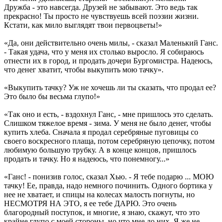
Дружба - это навсегда. Друзей не забывают. Это ведь так
прекрасно! Ты просто не чувствуешь всей поэзии жизни.
Кстати, как мило выглядят твои первоцветы!»
«Да, они действительно очень милы, - сказал Маленький Ганс.
- Такая удача, что у меня их столько выросло. Я собираюсь
отнести их в город, и продать дочери Бургомистра. Надеюсь,
что денег хватит, чтобы выкупить мою тачку».
«Выкупить тачку? Уж не хочешь ли ты сказать, что продал ее?
Это было бы весьма глупо!»
«Так оно и есть, - вздохнул Ганс, - мне пришлось это сделать.
Слишком тяжелое время - зима. У меня не было денег, чтобы
купить хлеба. Сначала я продал серебряные пуговицы со
своего воскресного плаща, потом серебряную цепочку, потом
любимую большую трубку. А в конце концов, пришлось
продать и тачку. Но я надеюсь, что понемногу...»
«Ганс! - понизив голос, сказал Хью. - Я тебе подарю ... МОЮ
тачку! Ее, правда, надо немного починить. Одного бортика у
нее не хватает, и спицы на колесах малость погнуты, но
НЕСМОТРЯ НА ЭТО, я ее тебе ДАРЮ. Это очень
благородный поступок, и многие, я знаю, скажут, что это
крайне глупо с моей стороны, но что мне до них. Я же не