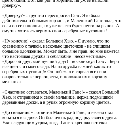
цветочками. Вот, как раз, и корзина; ты уж ее наполни
доверху».
«Доверху?» - грустно переспросил Ганс. Это была
действительно большая корзина, и Маленький Ганс знал, что
если он ее наполнит, то уже нечего будет нести на рынок. А
ему так хотелось вернуть свои серебряные пуговицы!
«Ну конечно! - сказал Большой Хью. - Я думаю, что по
сравнению с тачкой, несколько цветочков - не слишком
большое одолжение. Может быть, я не прав, но мне кажется,
что настоящая дружба и себялюбие - несовместимы».
«Дорогой друг, мой лучший друг! - воскликнул Ганс. - Бери
все цветы из моего сада. Наша дружба важней каких-то
серебряных пуговиц!» Он побежал и сорвал все свои
очаровательные первоцветы, и положил их в корзину
мельника.
«Счастливо оставаться, Маленький Ганс!» - сказал Большой
Хью, и отправился к своей мельнице, держа подмышкой
деревянные доски, а в руках огромную корзину цветов.
«До свидания!» - ответил Маленький Ганс, и весело стал
копаться в садике. Он был очень рад подарку своего друга.
Уже следующим утром, когда Ганс закреплял веточки