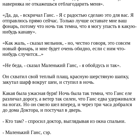
наверняка не откажешься отблагодарить меня».
«Да, да, - вскричал Ганс. - Я с радостью сделаю это для вас. Я
отправлюсь прямо сейчас. Только лучше оставьте мне ваш
фонарь, потому что ночь так темна, что я могу упасть в какую-
нибудь канаву».
«Как жаль, - сказал мельник, - но, честно говоря, это совсем
новый фонарь, и мне будет очень обидно, если с ним что-
нибудь случится...»
«Не беда, - сказал Маленький Ганс, - я обойдусь и так».
Он схватил свой теплый плащ, красную шерстяную шапку,
закутал шарф вокруг шеи, и ступил в ночь.
Какая была ужасная буря! Ночь была так темна, что Ганс еле
различал дорогу, а ветер так силен, что Ганс едва удерживался
на ногах. Но он смело шел вперед, и через три часа добрался
до дома Доктора, и постучал в дверь.
- Кто там? - спросил доктор, выглядывая из окна спальни.
- Маленький Ганс, сэр.