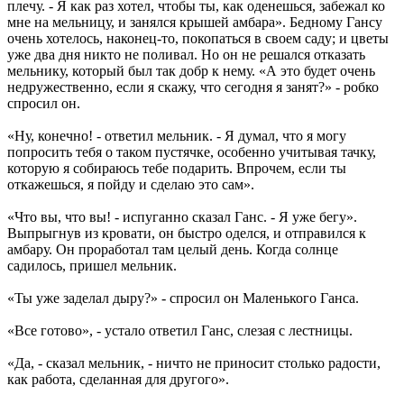
плечу. - Я как раз хотел, чтобы ты, как оденешься, забежал ко
мне на мельницу, и занялся крышей амбара». Бедному Гансу
очень хотелось, наконец-то, покопаться в своем саду; и цветы
уже два дня никто не поливал. Но он не решался отказать
мельнику, который был так добр к нему. «А это будет очень
недружественно, если я скажу, что сегодня я занят?» - робко
спросил он.
«Ну, конечно! - ответил мельник. - Я думал, что я могу
попросить тебя о таком пустячке, особенно учитывая тачку,
которую я собираюсь тебе подарить. Впрочем, если ты
откажешься, я пойду и сделаю это сам».
«Что вы, что вы! - испуганно сказал Ганс. - Я уже бегу».
Выпрыгнув из кровати, он быстро оделся, и отправился к
амбару. Он проработал там целый день. Когда солнце
садилось, пришел мельник.
«Ты уже заделал дыру?» - спросил он Маленького Ганса.
«Все готово», - устало ответил Ганс, слезая с лестницы.
«Да, - сказал мельник, - ничто не приносит столько радости,
как работа, сделанная для другого».