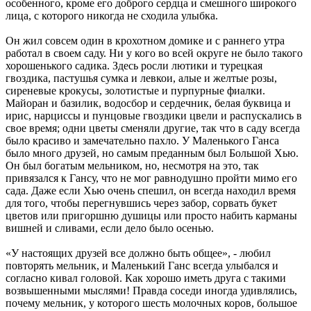
особенного, кроме его доброго сердца и смешного широкого
лица, с которого никогда не сходила улыбка.
Он жил совсем один в крохотном домике и с раннего утра
работал в своем саду. Ни у кого во всей округе не было такого
хорошенького садика. Здесь росли лютики и турецкая
гвоздика, пастушья сумка и левкои, алые и желтые розы,
сиреневые крокусы, золотистые и пурпурные фиалки.
Майоран и базилик, водосбор и сердечник, белая буквица и
ирис, нарциссы и пунцовые гвоздики цвели и распускались в
свое время; одни цветы сменяли другие, так что в саду всегда
было красиво и замечательно пахло. У Маленького Ганса
было много друзей, но самым преданным был Большой Хью.
Он был богатым мельником, но, несмотря на это, так
привязался к Гансу, что не мог равнодушно пройти мимо его
сада. Даже если Хью очень спешил, он всегда находил время
для того, чтобы перегнувшись через забор, сорвать букет
цветов или пригоршню душицы или просто набить карманы
вишней и сливами, если дело было осенью.
«У настоящих друзей все должно быть общее», - любил
повторять мельник, и Маленький Ганс всегда улыбался и
согласно кивал головой. Как хорошо иметь друга с такими
возвышенными мыслями! Правда соседи иногда удивлялись,
почему мельник, у которого шесть молочных коров, большое