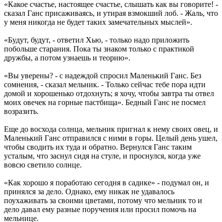
«Какое счастье, настоящее счастье, слышать как вы говорите! -
сказал Ганс присаживаясь, и утирая взмокший лоб. - Жаль, что
у меня никогда не будет таких замечательных мыслей».
«Будут, будут, - ответил Хью, - только надо приложить
побольше старания. Пока ты знаком только с практикой
дружбы, а потом узнаешь и теорию».
«Вы уверены? - с надеждой спросил Маленький Ганс. Без
сомнения, - сказал мельник. - Только сейчас тебе пора идти
домой и хорошенько отдохнуть; я хочу, чтобы завтра ты отвел
моих овечек на горные пастбища». Бедный Ганс не посмел
возразить.
Еще до восхода солнца, мельник пригнал к нему своих овец, и
Маленький Ганс отправился с ними в горы. Целый день ушел,
чтобы сводить их туда и обратно. Вернулся Ганс таким
усталым, что заснул сидя на стуле, и проснулся, когда уже
вовсю светило солнце.
«Как хорошо я поработаю сегодня в садике» - подумал он, и
принялся за дело. Однако, ему никак не удавалось
поухаживать за своими цветами, потому что мельник то и
дело давал ему разные поручения или просил помочь на
мельнице.