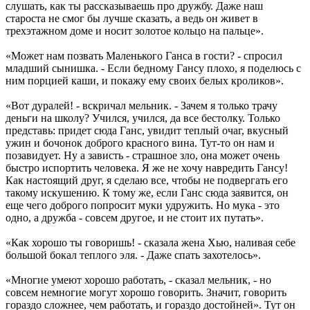
слушать, как ты рассказываешь про дружбу. Даже наш
староста не смог бы лучше сказать, а ведь он живет в
трехэтажном доме и носит золотое кольцо на пальце».
«Может нам позвать Маленького Ганса в гости? - спросил
младший сынишка. - Если бедному Гансу плохо, я поделюсь с
ним порцией каши, и покажу ему своих белых кроликов».
«Вот дуралей! - вскричал мельник. - Зачем я только трачу
деньги на школу? Учился, учился, да все бестолку. Только
представь: придет сюда Ганс, увидит теплый очаг, вкусный
ужин и бочонок доброго красного вина. Тут-то он нам и
позавидует. Ну а зависть - страшное зло, она может очень
быстро испортить человека. Я же не хочу навредить Гансу!
Как настоящий друг, я сделаю все, чтобы не подвергать его
такому искушению. К тому же, если Ганс сюда заявится, он
еще чего доброго попросит муки удружить. Но мука - это
одно, а дружба - совсем другое, и не стоит их путать».
«Как хорошо ты говоришь! - сказала жена Хью, наливая себе
большой бокал теплого эля. - Даже спать захотелось».
«Многие умеют хорошо работать, - сказал мельник, - но
совсем немногие могут хорошо говорить. Значит, говорить
гораздо сложнее, чем работать, и гораздо достойней». Тут он