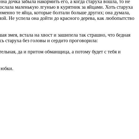
на дочка забыла накормить его, а когда старуха вошла, то не
 послала маленькую лгунью в курятник за яйцами. Хоть старуха
именно те яйца, которые болтали больше других; она думала,
мой. Не успела она дойти до красного дерева, как любопытство
ая змея, встала на хвост и зашипела так страшно, что бедная
ась старуха без головы и сердито проговорила:
тельная, да и притом обманщица, а потому будет с тебя и
й юбки.