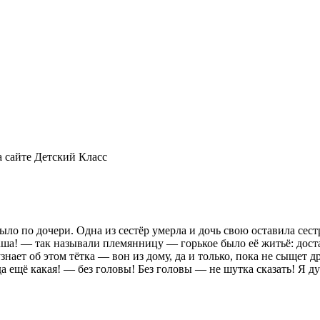
а сайте Детский Класс
ыло по дочери. Одна из сестёр умерла и дочь свою оставила сест
ша! — так называли племянницу — горькое было её житьё: достав
нает об этом тётка — вон из дому, да и только, пока не сыщет д
 да ещё какая! — без головы! Без головы — не шутка сказать! Я 