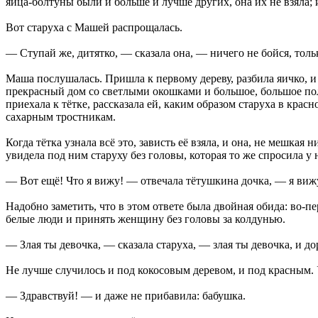
яйца-болтуны были и больше и лучше других, она их не взяла; и
Вот старуха с Машей распрощалась.
— Ступай же, дитятко, — сказала она, — ничего не бойся, толь
Маша послушалась. Пришла к первому дереву, разбила яичко, и 
прекрасный дом со светлыми окошками и большое, большое поле,
приехала к тётке, рассказала ей, каким образом старуха в кра
сахарным тростникам.
Когда тётка узнала всё это, зависть её взяла, и она, не мешка
увидела под ним старуху без головы, которая то же спросила у 
— Вот ещё! Что я вижу! — отвечала тётушкина дочка, — я вижу
Надобно заметить, что в этом ответе была двойная обида: во-п
белые люди и принять женщину без головы за колдунью.
— Злая ты девочка, — сказала старуха, — злая ты девочка, и до
Не лучше случилось и под кокосовым деревом, и под красным. 
— Здравствуй! — и даже не прибавила: бабушка.