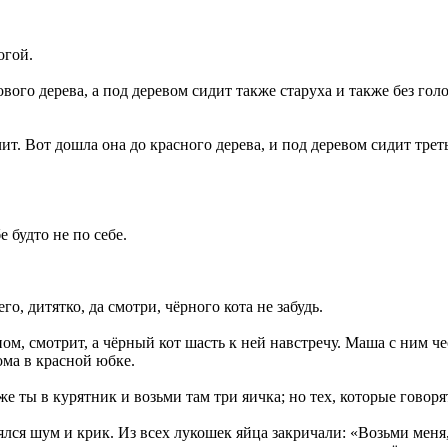
огой.
вого дерева, а под деревом сидит также старуха и также без гол
чит. Вот дошла она до красного дерева, и под деревом сидит трет
 будто не по себе.
о, дитятко, да смотри, чёрного кота не забудь.
ном, смотрит, а чёрный кот шасть к ней навстречу. Маша с ним 
ома в красной юбке.
е ты в курятник и возьми там три яичка; но тех, которые говоря
ялся шум и крик. Из всех лукошек яйца закричали: «Возьми меня