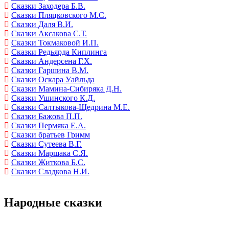
Сказки Заходера Б.В.
Сказки Пляцковского М.С.
Сказки Даля В.И.
Сказки Аксакова С.Т.
Сказки Токмаковой И.П.
Сказки Редьярда Киплинга
Сказки Андерсена Г.Х.
Сказки Гаршина В.М.
Сказки Оскара Уайльда
Сказки Мамина-Сибиряка Д.Н.
Сказки Ушинского К.Д.
Сказки Салтыкова-Щедрина М.Е.
Сказки Бажова П.П.
Сказки Пермяка Е.А.
Сказки братьев Гримм
Сказки Сутеева В.Г.
Сказки Маршака С.Я.
Сказки Житкова Б.С.
Сказки Сладкова Н.И.
Народные сказки