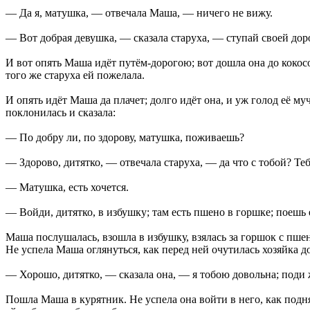
— Да я, матушка, — отвечала Маша, — ничего не вижу.
— Вот добрая девушка, — сказала старуха, — ступай своей дор
И вот опять Маша идёт путём-дорогою; вот дошла она до кокосо
того же старуха ей пожелала.
И опять идёт Маша да плачет; долго идёт она, и уж голод её му
поклонилась и сказала:
— По добру ли, по здорову, матушка, поживаешь?
— Здорово, дитятко, — отвечала старуха, — да что с тобой? Тебе
— Матушка, есть хочется.
— Войди, дитятко, в избушку; там есть пшено в горшке; поешь ег
Маша послушалась, взошла в избушку, взялась за горшок с пше
Не успела Маша оглянуться, как перед ней очутилась хозяйка д
— Хорошо, дитятко, — сказала она, — я тобою довольна; поди ж
Пошла Маша в курятник. Не успела она войти в него, как подн