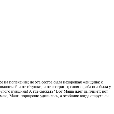
ре на попечение; но эта сестра была нехорошая женщина: с
алось ей и от тётушки, и от сестрицы; словно раба она была у
ругого кувшина! А где сыскать? Вот Маша идёт да плачет; вот
думаю, Маша порядочно удивилась, а особливо когда старуха ей