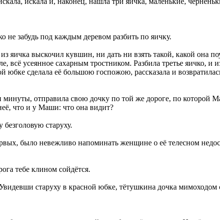
скала, искала и, наконец, нашла три яичка, маленькие, чёрненьк
ко не забудь под каждым деревом разбить по яичку.
из яичка выскочил кувшин, ни дать ни взять такой, какой она по
 всё усеянное сахарным тростником. Разбила третье яичко, и из
сной юбке сделала её большою госпожою, рассказала и возвратил
я ни минуты, отправила свою дочку по той же дороге, по которой
неё, что и у Маши: что она видит?
 безголовую старуху.
ервых, было невежливо напоминать женщине о её телесном недост
рога тебе клином сойдётся.
Увидевши старуху в красной юбке, тётушкина дочка мимоходом с