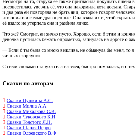
Несмотря на то, старуха её также пригласила покушать пшена в 
посовестилась уверять её, что она накормила кота досыта. Стар
и два раза ей повторяла не брать яиц, которые говорят челове
что они-то и самые драгоценные. Она взяла их и, чтоб скрыть 
её взяло: не утерпела она и разбила яичко.
Что же? Смотрит, ан яичко пусто. Хорошо, если б этим и кончил
девочка пустилась бежать опрометью, запнулась на дороге о бам
— Если б ты была со мною вежлива, не обманула бы меня, то я б
яичных скорлупок.
С сими словами старуха села на змея, быстро помчалась, и с те
Сказки по авторам
Сказки Пушкина А.С.
Сказки Милна А.А.
Сказки Михалкова С.В.
Сказки Чуковского К.И.
Сказки Толстого Л.Н.
Сказки Шарля Перро
Сказки Одоевского В.Ф.