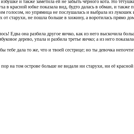
избушке и также заметила ей не забыть чёрного кота. Но тётушки
уха в красной юбке показала вид, будто далась в обман, и также
чьим голосом, но упрямица не послушалась и выбрала из лукошек 
их от старухи, не пошла больше в хижину, а воротилась прямо до
ось! Едва она разбила другое яичко, как из него выскочила больш
буковое дерево, упала и разбила третье яичко; а из него показал
ы тебе дала то же, что и твоей сестрице; но ты девочка непочти
х пор на том острове больше не видали ни старухи, ни её красно