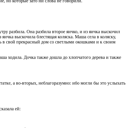
ие, но которые зато ни слова не говорили.
утру разбила. Она разбила второе яичко, и из яичка выскочил
 яичка выскочила блестящая коляска. Маша села в коляску,
ась в свой прекрасный дом со светлыми окошками и к своим
 Маша ходила. Дочка также дошла до хлопчатого дерева и также
атке, а во-вторых, неблагоразумно: ибо могли бы это услыхать
казала ей: