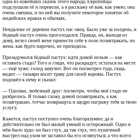
одна из новейших сказок этого народа; Европейцы
подслушали её и перевели, а я расскажу её вам, как умею; она
очень смешна, и по ней вы получите некоторое понятие об
индийских нравах и обычаях.
Невдалеке от деревни пастух пас овец. Было уже за полдень, и
бедный пастух очень проголодался. Правда, он, выходя из
дому, велел своей жене принести себе в поле позавтракать, но
жена, как будто нарочно, не приходила.
Призадумался бедный пастух: идти домой нельзя — как
оставить стадо? Того и гляди, что раскрадут; остаться на месте
— ещё хуже: голод замучит. Вот он посмотрел туда, сюда,
видит — тальяри косит траву для своей коровы. Пастух
подошёл к нему и сказал:
— Одолжи, любезный друг: посмотри, чтобы моё стадо не
разбрелось. Я только схожу домой позавтракать, а как
позавтракаю, тотчас возвращусь и щедро награжу тебя за твою
услугу.
Кажется, пастух поступил очень благоразумно; да и
действительно он был малый умный и осторожный. Одно в
нём было худо: он был глух, да так глух, что пушечный
выстрел над ухом не заставил бы его оглянуться; а что всего