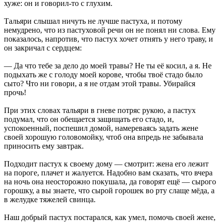
хуже: он и говорил-то с глухим.
Тальяри слышал ничуть не лучше пастуха, и потому
немудрено, что из пастуховой речи он не понял ни слова. Ему
показалось, напротив, что пастух хочет отнять у него траву, и
он закричал с сердцем:
— Да что тебе за дело до моей травы? Не ты её косил, а я. Не
подыхать же с голоду моей корове, чтобы твоё стадо было
сыто? Что ни говори, а я не отдам этой травы. Убирайся
прочь!
При этих словах тальяри в гневе потряс рукою, а пастух
подумал, что он обещается защищать его стадо, и,
успокоенный, поспешил домой, намереваясь задать жене
своей хорошую головомойку, чтоб она впредь не забывала
приносить ему завтрак.
Подходит пастух к своему дому — смотрит: жена его лежит
на пороге, плачет и жалуется. Надобно вам сказать, что вчера
на ночь она неосторожно покушала, да говорят ещё — сырого
горошку, а вы знаете, что сырой горошек во рту слаще мёда, а
в желудке тяжелей свинца.
Наш добрый пастух постарался, как умел, помочь своей жене,