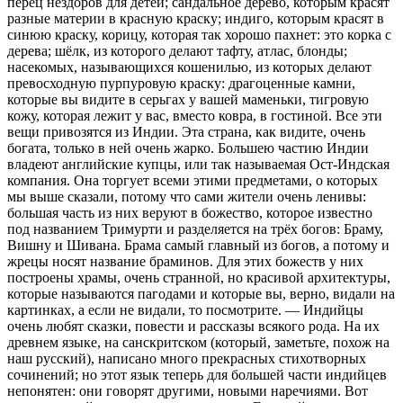
перец нездоров для детей; сандальное дерево, которым красят
разные материи в красную краску; индиго, которым красят в
синюю краску, корицу, которая так хорошо пахнет: это корка с
дерева; шёлк, из которого делают тафту, атлас, блонды;
насекомых, называющихся кошенилью, из которых делают
превосходную пурпуровую краску: драгоценные камни,
которые вы видите в серьгах у вашей маменьки, тигровую
кожу, которая лежит у вас, вместо ковра, в гостиной. Все эти
вещи привозятся из Индии. Эта страна, как видите, очень
богата, только в ней очень жарко. Большею частию Индии
владеют английские купцы, или так называемая Ост-Индская
компания. Она торгует всеми этими предметами, о которых
мы выше сказали, потому что сами жители очень ленивы:
большая часть из них веруют в божество, которое известно
под названием Тримурти и разделяется на трёх богов: Браму,
Вишну и Шивана. Брама самый главный из богов, а потому и
жрецы носят название браминов. Для этих божеств у них
построены храмы, очень странной, но красивой архитектуры,
которые называются пагодами и которые вы, верно, видали на
картинках, а если не видали, то посмотрите. — Индийцы
очень любят сказки, повести и рассказы всякого рода. На их
древнем языке, на санскритском (который, заметьте, похож на
наш русский), написано много прекрасных стихотворных
сочинений; но этот язык теперь для большей части индийцев
непонятен: они говорят другими, новыми наречиями. Вот