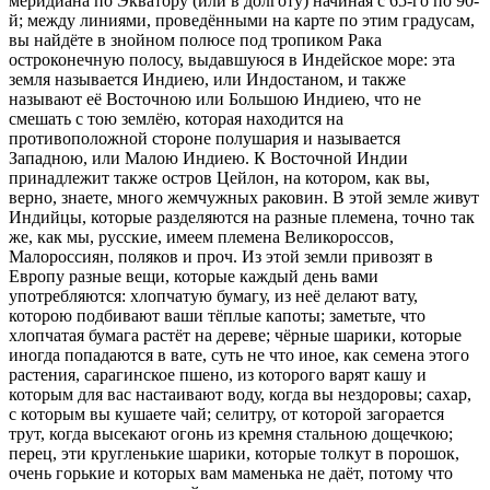
меридиана по Экватору (или в долготу) начиная с 65-го по 90-
й; между линиями, проведёнными на карте по этим градусам,
вы найдёте в знойном полюсе под тропиком Рака
остроконечную полосу, выдавшуюся в Индейское море: эта
земля называется Индиею, или Индостаном, и также
называют её Восточною или Большою Индиею, что не
смешать с тою землёю, которая находится на
противоположной стороне полушария и называется
Западною, или Малою Индиею. К Восточной Индии
принадлежит также остров Цейлон, на котором, как вы,
верно, знаете, много жемчужных раковин. В этой земле живут
Индийцы, которые разделяются на разные племена, точно так
же, как мы, русские, имеем племена Великороссов,
Малороссиян, поляков и проч. Из этой земли привозят в
Европу разные вещи, которые каждый день вами
употребляются: хлопчатую бумагу, из неё делают вату,
которою подбивают ваши тёплые капоты; заметьте, что
хлопчатая бумага растёт на дереве; чёрные шарики, которые
иногда попадаются в вате, суть не что иное, как семена этого
растения, сарагинское пшено, из которого варят кашу и
которым для вас настаивают воду, когда вы нездоровы; сахар,
с которым вы кушаете чай; селитру, от которой загорается
трут, когда высекают огонь из кремня стальною дощечкою;
перец, эти кругленькие шарики, которые толкут в порошок,
очень горькие и которых вам маменька не даёт, потому что