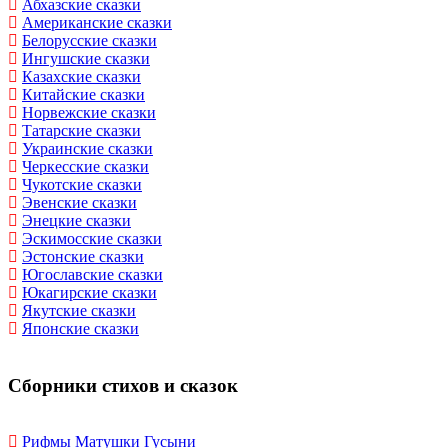
Абхазские сказки
Американские сказки
Белорусские сказки
Ингушские сказки
Казахские сказки
Китайские сказки
Норвежские сказки
Татарские сказки
Украинские сказки
Черкесские сказки
Чукотские сказки
Эвенские сказки
Энецкие сказки
Эскимосские сказки
Эстонские сказки
Югославские сказки
Юкагирские сказки
Якутские сказки
Японские сказки
Сборники стихов и сказок
Рифмы Матушки Гусыни