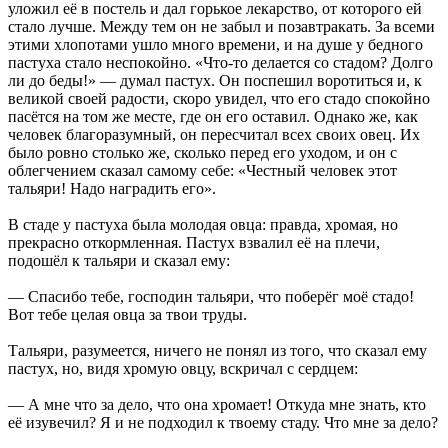
уложил её в постель и дал горькое лекарство, от которого ей
стало лучше. Между тем он не забыл и позавтракать. За всеми
этими хлопотами ушло много времени, и на душе у бедного
пастуха стало неспокойно. «Что-то делается со стадом? Долго
ли до беды!» — думал пастух. Он поспешил воротиться и, к
великой своей радости, скоро увидел, что его стадо спокойно
пасётся на том же месте, где он его оставил. Однако же, как
человек благоразумный, он пересчитал всех своих овец. Их
было ровно столько же, сколько перед его уходом, и он с
облегчением сказал самому себе: «Честный человек этот
тальяри! Надо наградить его».
В стаде у пастуха была молодая овца: правда, хромая, но
прекрасно откормленная. Пастух взвалил её на плечи,
подошёл к тальяри и сказал ему:
— Спасибо тебе, господин тальяри, что поберёг моё стадо!
Вот тебе целая овца за твои труды.
Тальяри, разумеется, ничего не понял из того, что сказал ему
пастух, но, видя хромую овцу, вскричал с сердцем:
— А мне что за дело, что она хромает! Откуда мне знать, кто
её изувечил? Я и не подходил к твоему стаду. Что мне за дело?