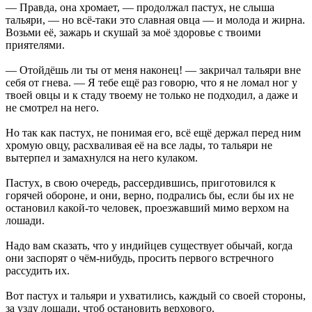
— Правда, она хромает, — продолжал пастух, не слыша
тальяри, — но всё-таки это славная овца — и молода и жирна.
Возьми её, зажарь и скушай за моё здоровье с твоими
приятелями.
— Отойдёшь ли ты от меня наконец! — закричал тальяри вне
себя от гнева. — Я тебе ещё раз говорю, что я не ломал ног у
твоей овцы и к стаду твоему не только не подходил, а даже и
не смотрел на него.
Но так как пастух, не понимая его, всё ещё держал перед ним
хромую овцу, расхваливая её на все лады, то тальяри не
вытерпел и замахнулся на него кулаком.
Пастух, в свою очередь, рассердившись, приготовился к
горячей обороне, и они, верно, подрались бы, если бы их не
остановил какой-то человек, проезжавший мимо верхом на
лошади.
Надо вам сказать, что у индийцев существует обычай, когда
они заспорят о чём-нибудь, просить первого встречного
рассудить их.
Вот пастух и тальяри и ухватились, каждый со своей стороны,
за узду лошади, чтоб остановить верхового.