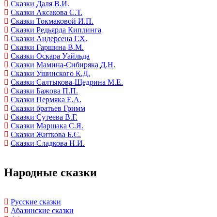
Сказки Даля В.И.
Сказки Аксакова С.Т.
Сказки Токмаковой И.П.
Сказки Редьярда Киплинга
Сказки Андерсена Г.Х.
Сказки Гаршина В.М.
Сказки Оскара Уайльда
Сказки Мамина-Сибиряка Д.Н.
Сказки Ушинского К.Д.
Сказки Салтыкова-Щедрина М.Е.
Сказки Бажова П.П.
Сказки Пермяка Е.А.
Сказки братьев Гримм
Сказки Сутеева В.Г.
Сказки Маршака С.Я.
Сказки Житкова Б.С.
Сказки Сладкова Н.И.
Народные сказки
Русские сказки
Абазинские сказки