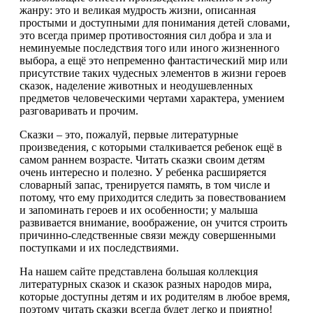
жанру: это и великая мудрость жизни, описанная
простыми и доступными для понимания детей словами,
это всегда пример противостояния сил добра и зла и
неминуемые последствия того или иного жизненного
выбора, а ещё это непременно фантастический мир или
присутствие таких чудесных элементов в жизни героев
сказок, наделение животных и неодушевленных
предметов человеческими чертами характера, умением
разговаривать и прочим.
Сказки – это, пожалуй, первые литературные
произведения, с которыми сталкивается ребенок ещё в
самом раннем возрасте. Читать сказки своим детям
очень интересно и полезно. У ребенка расширяется
словарный запас, тренируется память, в том числе и
потому, что ему приходится следить за повествованием
и запоминать героев и их особенности; у малыша
развивается внимание, воображение, он учится строить
причинно-следственные связи между совершенными
поступками и их последствиями.
На нашем сайте представлена большая коллекция
литературных сказок и сказок разных народов мира,
которые доступны детям и их родителям в любое время,
поэтому читать сказки всегда будет легко и приятно!