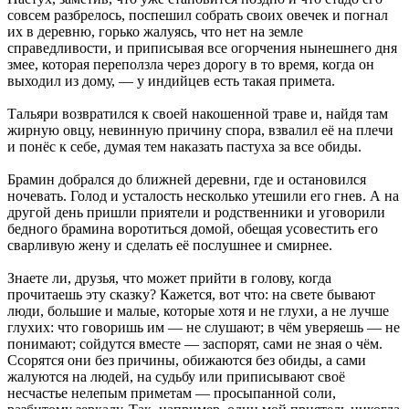
совсем разбрелось, поспешил собрать своих овечек и погнал
их в деревню, горько жалуясь, что нет на земле
справедливости, и приписывая все огорчения нынешнего дня
змее, которая переползла через дорогу в то время, когда он
выходил из дому, — у индийцев есть такая примета.
Тальяри возвратился к своей накошенной траве и, найдя там
жирную овцу, невинную причину спора, взвалил её на плечи
и понёс к себе, думая тем наказать пастуха за все обиды.
Брамин добрался до ближней деревни, где и остановился
ночевать. Голод и усталость несколько утешили его гнев. А на
другой день пришли приятели и родственники и уговорили
бедного брамина воротиться домой, обещая усовестить его
сварливую жену и сделать её послушнее и смирнее.
Знаете ли, друзья, что может прийти в голову, когда
прочитаешь эту сказку? Кажется, вот что: на свете бывают
люди, большие и малые, которые хотя и не глухи, а не лучше
глухих: что говоришь им — не слушают; в чём уверяешь — не
понимают; сойдутся вместе — заспорят, сами не зная о чём.
Ссорятся они без причины, обижаются без обиды, а сами
жалуются на людей, на судьбу или приписывают своё
несчастье нелепым приметам — просыпанной соли,