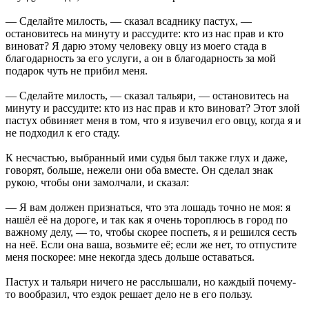
— Сделайте милость, — сказал всаднику пастух, —
остановитесь на минуту и рассудите: кто из нас прав и кто
виноват? Я дарю этому человеку овцу из моего стада в
благодарность за его услуги, а он в благодарность за мой
подарок чуть не прибил меня.
— Сделайте милость, — сказал тальяри, — остановитесь на
минуту и рассудите: кто из нас прав и кто виноват? Этот злой
пастух обвиняет меня в том, что я изувечил его овцу, когда я и
не подходил к его стаду.
К несчастью, выбранный ими судья был также глух и даже,
говорят, больше, нежели они оба вместе. Он сделал знак
рукою, чтобы они замолчали, и сказал:
— Я вам должен признаться, что эта лошадь точно не моя: я
нашёл её на дороге, и так как я очень тороплюсь в город по
важному делу, — то, чтобы скорее поспеть, я и решился сесть
на неё. Если она ваша, возьмите её; если же нет, то отпустите
меня поскорее: мне некогда здесь дольше оставаться.
Пастух и тальяри ничего не расслышали, но каждый почему-
то вообразил, что ездок решает дело не в его пользу.