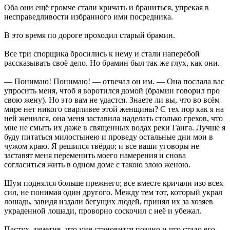
Оба они ещё громче стали кричать и браниться, упрекая в
несправедливости избранного ими посредника.
В это время по дороге проходил старый брамин.
Все три спорщика бросились к нему и стали наперебой
рассказывать своё дело. Но брамин был так же глух, как они.
— Понимаю! Понимаю! — отвечал он им. — Она послала вас
упросить меня, чтоб я воротился домой (брамин говорил про
свою жену). Но это вам не удастся. Знаете ли вы, что во всём
мире нет никого сварливее этой женщины? С тех пор как я на
ней женился, она меня заставила наделать столько грехов, что
мне не смыть их даже в священных водах реки Ганга. Лучше я
буду питаться милостынею и проведу остальные дни мои в
чужом краю. Я решился твёрдо; и все ваши уговоры не
заставят меня переменить моего намерения и снова
согласиться жить в одном доме с такою злою женою.
Шум поднялся больше прежнего; все вместе кричали изо всех
сил, не понимая один другого. Между тем тот, который украл
лошадь, завидя издали бегущих людей, принял их за хозяев
украденной лошади, проворно соскочил с неё и убежал.
Пастух, заметив, что уже становится поздно и что стадо его