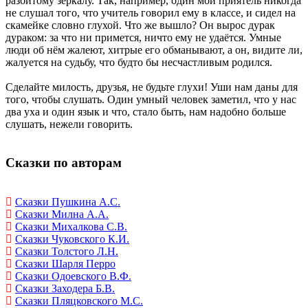
разбитому зеркалу. Так, например, один мой приятель никогда
не слушал того, что учитель говорил ему в классе, и сидел на
скамейке словно глухой. Что же вышло? Он вырос дурак
дураком: за что ни примется, ничто ему не удаётся. Умные
люди об нём жалеют, хитрые его обманывают, а он, видите ли,
жалуется на судьбу, что будто бы несчастливым родился.
Сделайте милость, друзья, не будьте глухи! Уши нам даны для
того, чтобы слушать. Один умный человек заметил, что у нас
два уха и один язык и что, стало быть, нам надобно больше
слушать, нежели говорить.
Сказки по авторам
Сказки Пушкина А.С.
Сказки Милна А.А.
Сказки Михалкова С.В.
Сказки Чуковского К.И.
Сказки Толстого Л.Н.
Сказки Шарля Перро
Сказки Одоевского В.Ф.
Сказки Заходера Б.В.
Сказки Пляцковского М.С.