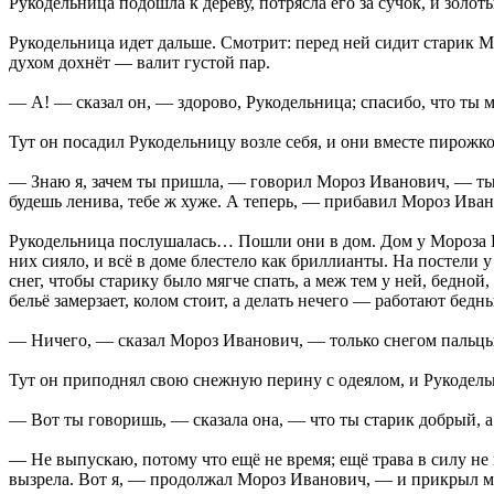
Рукодельница подошла к дереву, потрясла его за сучок, и золот
Рукодельница идет дальше. Смотрит: перед ней сидит старик М
духом дохнёт — валит густой пар.
— А! — сказал он, — здорово, Рукодельница; спасибо, что ты 
Тут он посадил Рукодельницу возле себя, и они вместе пирожк
— Знаю я, зачем ты пришла, — говорил Мороз Иванович, — ты ве
будешь ленива, тебе ж хуже. А теперь, — прибавил Мороз Ивано
Рукодельница послушалась… Пошли они в дом. Дом у Мороза Ив
них сияло, и всё в доме блестело как бриллианты. На постели
снег, чтобы старику было мягче спать, а меж тем у ней, бедной
бельё замерзает, колом стоит, а делать нечего — работают бедн
— Ничего, — сказал Мороз Иванович, — только снегом пальцы п
Тут он приподнял свою снежную перину с одеялом, и Рукодельн
— Вот ты говоришь, — сказала она, — что ты старик добрый, 
— Не выпускаю, потому что ещё не время; ещё трава в силу не 
вызрела. Вот я, — продолжал Мороз Иванович, — и прикрыл мол