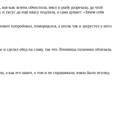
, кое-как зелень обчистила, мясо и рыбу разрезала, да чтоб
, и уксус да ещё квасу подлила, а сама думает: «Зачем себя
ович попробовал, поморщился, а песок так и захрустел у него
 и сделал обед на славу, так что Ленивица пальчики облизала,
а, а как его шьют, о том и не спрашивала; взяла было иголку,