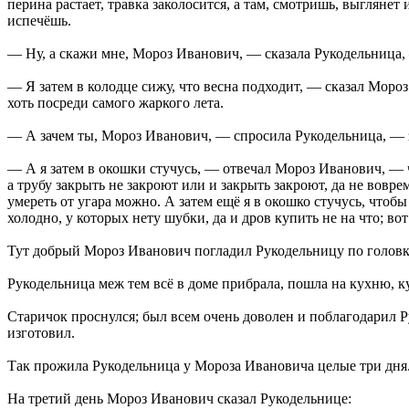
перина растает, травка заколосится, а там, смотришь, выглянет 
испечёшь.
— Ну, а скажи мне, Мороз Иванович, — сказала Рукодельница,
— Я затем в колодце сижу, что весна подходит, — сказал Мороз 
хоть посреди самого жаркого лета.
— А зачем ты, Мороз Иванович, — спросила Рукодельница, — 
— А я затем в окошки стучусь, — отвечал Мороз Иванович, — что
а трубу закрыть не закроют или и закрыть закроют, да не воврем
умереть от угара можно. А затем ещё я в окошко стучусь, чтоб
холодно, у которых нету шубки, да и дров купить не на что; в
Тут добрый Мороз Иванович погладил Рукодельницу по головке
Рукодельница меж тем всё в доме прибрала, пошла на кухню, к
Старичок проснулся; был всем очень доволен и поблагодарил Р
изготовил.
Так прожила Рукодельница у Мороза Ивановича целые три дня
На третий день Мороз Иванович сказал Рукодельнице: