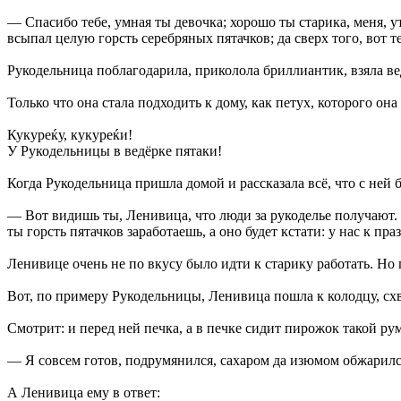
— Спасибо тебе, умная ты девочка; хорошо ты старика, меня, уте
всыпал целую горсть серебряных пятачков; да сверх того, вот 
Рукодельница поблагодарила, приколола бриллиантик, взяла вед
Только что она стала подходить к дому, как петух, которого она 
Кукуреќу, кукуреќи!
У Рукодельницы в ведёрке пятаки!
Когда Рукодельница пришла домой и рассказала всё, что с ней
— Вот видишь ты, Ленивица, что люди за рукоделье получают. П
ты горсть пятачков заработаешь, а оно будет кстати: у нас к пра
Ленивице очень не по вкусу было идти к старику работать. Но
Вот, по примеру Рукодельницы, Ленивица пошла к колодцу, схват
Смотрит: и перед ней печка, а в печке сидит пирожок такой р
— Я совсем готов, подрумянился, сахаром да изюмом обжарился;
А Ленивица ему в ответ: