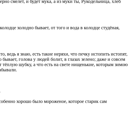
ерно смелет, и будет мука, а из муки ты, Рукодельница, хлеб
олодце холодно бывает, от того и вода в колодце студёная,
, ведь я знаю, есть такие неряхи, что печку истопить истопят,
 бывает, голова у людей болит, в глазах зелено; даже и совсем
ют тёплую шубку, а что есть на свете нищенькие, которым зимою
забывали.
.
особенно хорошо было мороженое, которое старик сам