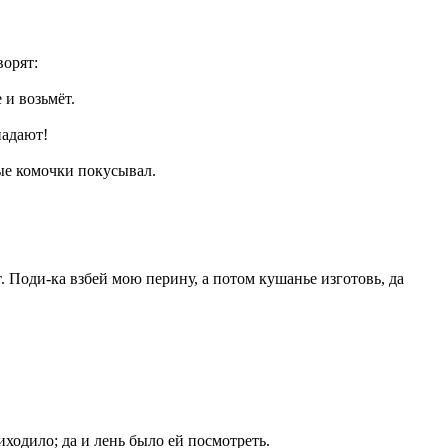
ворят:
 и возьмёт.
падают!
ые комочки покусывал.
. Поди-ка взбей мою перину, а потом кушанье изготовь, да
риходило; да и лень было ей посмотреть.