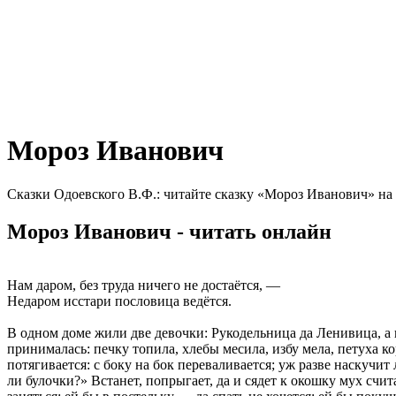
Мороз Иванович
Сказки Одоевского В.Ф.: читайте сказку «Мороз Иванович» на
Мороз Иванович - читать онлайн
Нам даром, без труда ничего не достаётся, —
Недаром исстари пословица ведётся.
В одном доме жили две девочки: Рукодельница да Ленивица, а п
принималась: печку топила, хлебы месила, избу мела, петуха ко
потягивается: с боку на бок переваливается; уж разве наскучи
ли булочки?» Встанет, попрыгает, да и сядет к окошку мух счита