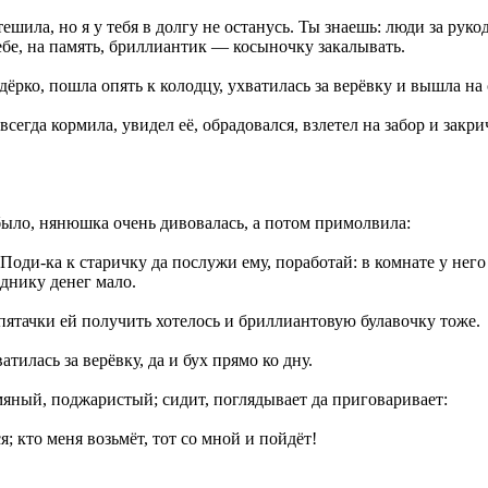
шила, но я у тебя в долгу не останусь. Ты знаешь: люди за рукоде
тебе, на память, бриллиантик — косыночку закалывать.
ёрко, пошла опять к колодцу, ухватилась за верёвку и вышла на
всегда кормила, увидел её, обрадовался, взлетел на забор и закри
 было, нянюшка очень дивовалась, а потом примолвила:
оди-ка к старичку да послужи ему, поработай: в комнате у него 
зднику денег мало.
 пятачки ей получить хотелось и бриллиантовую булавочку тоже.
илась за верёвку, да и бух прямо ко дну.
умяный, поджаристый; сидит, поглядывает да приговаривает:
 кто меня возьмёт, тот со мной и пойдёт!