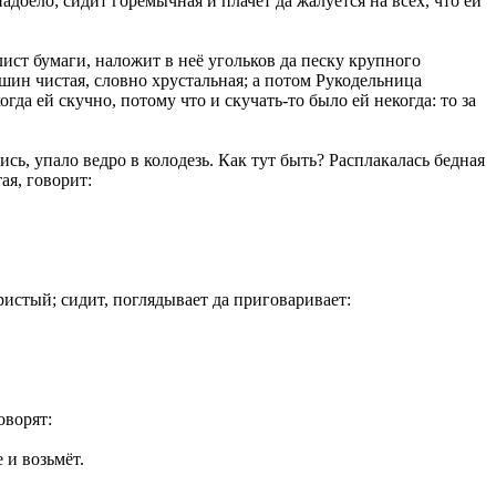
надоело; сидит горемычная и плачет да жалуется на всех, что ей
лист бумаги, наложит в неё угольков да песку крупного
увшин чистая, словно хрустальная; а потом Рукодельница
гда ей скучно, потому что и скучать-то было ей некогда: то за
сь, упало ведро в колодезь. Как тут быть? Расплакалась бедная
ая, говорит:
ристый; сидит, поглядывает да приговаривает:
оворят:
 и возьмёт.