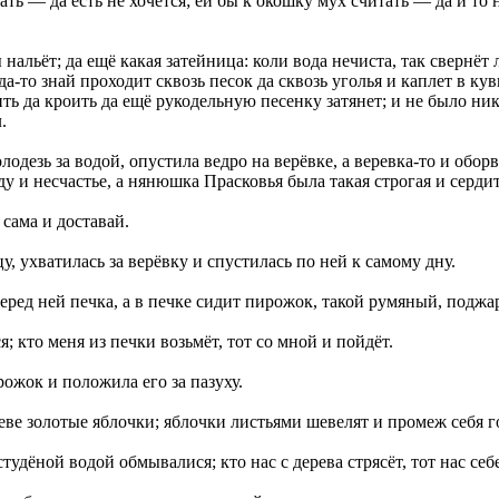
ать — да есть не хочется; ей бы к окошку мух считать — да и то 
альёт; да ещё какая затейница: коли вода нечиста, так свернёт 
ода-то знай проходит сквозь песок да сквозь уголья и каплет в к
ть да кроить да ещё рукодельную песенку затянет; и не было нико
.
езь за водой, опустила ведро на верёвке, а веревка-то и оборви
 и несчастье, а нянюшка Прасковья была такая строгая и сердит
 сама и доставай.
, ухватилась за верёвку и спустилась по ней к самому дну.
перед ней печка, а в печке сидит пирожок, такой румяный, поджа
 кто меня из печки возьмёт, тот со мной и пойдёт.
ожок и положила его за пазуху.
ереве золотые яблочки; яблочки листьями шевелят и промеж себя г
удёной водой обмывалися; кто нас с дерева стрясёт, тот нас себе