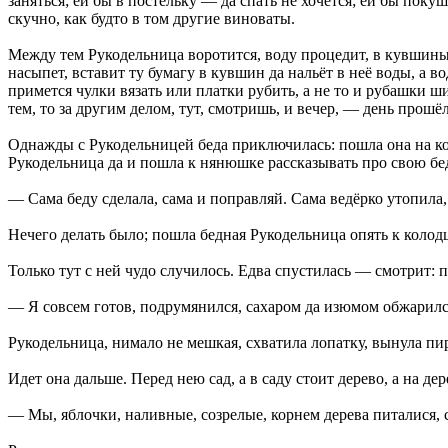
заняться; ей бы в постельку — да спать не хочется; ей бы покуш
скучно, как будто в том другие виноваты.
Между тем Рукодельница воротится, воду процедит, в кувшины н
насыпет, вставит ту бумагу в кувшин да нальёт в неё воды, а в
примется чулки вязать или платки рубить, а не то и рубашки ши
тем, то за другим делом, тут, смотришь, и вечер, — день прошёл
Однажды с Рукодельницей беда приключилась: пошла она на колод
Рукодельница да и пошла к нянюшке рассказывать про свою беду
— Сама беду сделала, сама и поправляй. Сама ведёрко утопила,
Нечего делать было; пошла бедная Рукодельница опять к колодцу
Только тут с ней чудо случилось. Едва спустилась — смотрит: 
— Я совсем готов, подрумянился, сахаром да изюмом обжарился;
Рукодельница, нимало не мешкая, схватила лопатку, вынула пир
Идет она дальше. Перед нею сад, а в саду стоит дерево, а на д
— Мы, яблочки, наливные, созрелые, корнем дерева питалися, ст