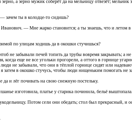
и зерно, а зерно мужик соберёт да на мельницу отвезёт; мельник з
 — зачем ты в колодце-то сидишь?
Иванович. — Мне жарко становится; а ты знаешь, что и летом в к
зимой по улицам ходишь да в окошки стучишься?
б не забывали печей топить да трубы вовремя закрывать; а не то
я, когда еще не все угольки прогорели, а оттого в горнице угарно
ы люди не забывали, что они в тёплой горнице сидят или надева
от я затем в окошко стучусь, чтобы люди нищеньким помогать не 
 да и лёг почивать на свою снежную постельку.
ушанье изготовила, платье у старика починила, бельё выштопала
укодельницу. Потом сели они обедать; стол был прекрасный, и 
.