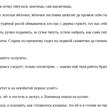
в печку тянуться; захочешь, сам выскочишь.
еве золотые яблочки; яблочки листьями шевелят да промеж себя го
удёной росой обмываемся; кто нас с дерева стрясёт, тот нас себе
ь, ручки подымать, за сучья тянуть, успею набрать, как сами по
ича. Старик по-прежнему сидел на ледяной скамеечке да снежн
работу получить.
деньга следует; только посмотрим — какова ещё твоя работа будет
етит и на невзбитой перине уснёт».
, лёг в постель и заснул, а Ленивица пошла на кухню.
ила, а подумать, как готовилось кушанье, это ей и в голову не п