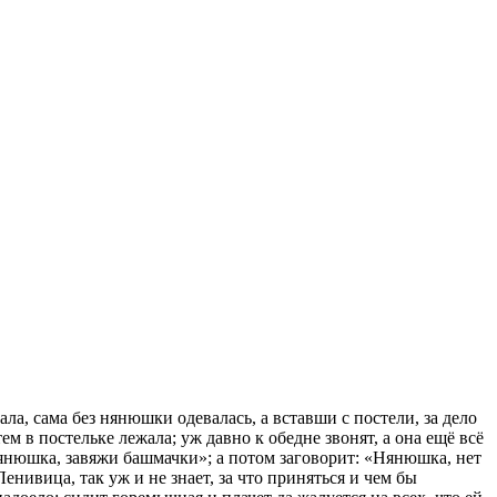
а, сама без нянюшки одевалась, а вставши с постели, за дело
м в постельке лежала; уж давно к обедне звонят, а она ещё всё
 нянюшка, завяжи башмачки»; а потом заговорит: «Нянюшка, нет
Ленивица, так уж и не знает, за что приняться и чем бы