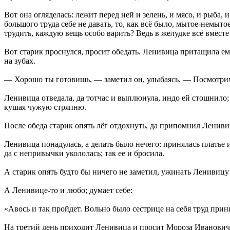
Вот она огляделась: лежит перед ней и зелень, и мясо, и рыба, и
большого труда себе не давать, то, как всё было, мытое-немытое
трудить, каждую вещь особо варить? Ведь в желудке всё вместе 
Вот старик проснулся, просит обедать. Ленивица притащила ему
на зубах.
— Хорошо ты готовишь, — заметил он, улыбаясь. — Посмотрим, 
Ленивица отведала, да тотчас и выплюнула, индо ей стошнило; а
кушая чужую стряпню.
После обеда старик опять лёг отдохнуть, да припомнил Ленивиц
Ленивица понадулась, а делать было нечего: принялась платье и 
да с непривычки укололась; так ее и бросила.
А старик опять будто бы ничего не заметил, ужинать Ленивицу 
А Ленивице-то и любо; думает себе:
«Авось и так пройдет. Вольно было сестрице на себя труд прин
На третий день приходит Ленивица и просит Мороза Ивановича 