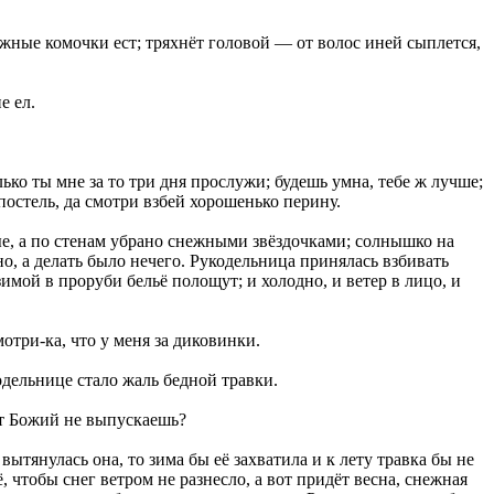
ежные комочки ест; тряхнёт головой — от волос иней сыплется,
е ел.
ько ты мне за то три дня прослужи; будешь умна, тебе ж лучше;
постель, да смотри взбей хорошенько перину.
е, а по стенам убрано снежными звёздочками; солнышко на
о, а делать было нечего. Рукодельница принялась взбивать
зимой в проруби бельё полощут; и холодно, и ветер в лицо, и
отри-ка, что у меня за диковинки.
одельнице стало жаль бедной травки.
ет Божий не выпускаешь?
ытянулась она, то зима бы её захватила и к лету травка бы не
чтобы снег ветром не разнесло, а вот придёт весна, снежная