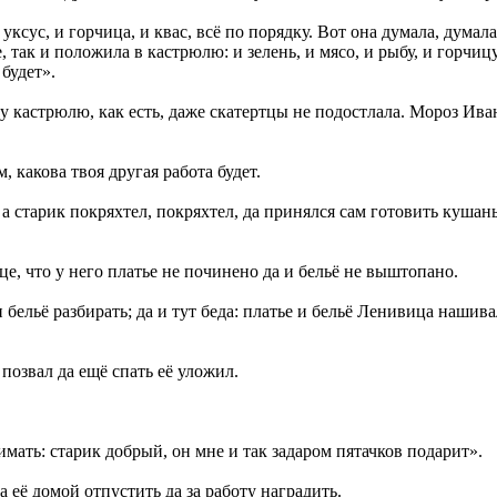
 уксус, и горчица, и квас, всё по порядку. Вот она думала, думала
, так и положила в кастрюлю: и зелень, и мясо, и рыбу, и горчицу
будет».
 кастрюлю, как есть, даже скатертцы не подостлала. Мороз Иван
какова твоя другая работа будет.
 старик покряхтел, покряхтел, да принялся сам готовить кушанье
е, что у него платье не починено да и бельё не выштопано.
бельё разбирать; да и тут беда: платье и бельё Ленивица нашивал
позвал да ещё спать её уложил.
имать: старик добрый, он мне и так задаром пятачков подарит».
её домой отпустить да за работу наградить.