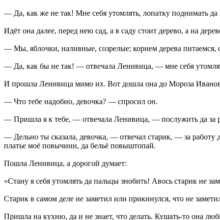
— Да, как же не так! Мне себя утомлять, лопатку поднимать да 
Идёт она далее, перед нею сад, а в саду стоит дерево, а на дер
— Мы, яблочки, наливные, созрелые; корнем дерева питаемся, ст
— Да, как бы не так! — отвечала Ленивица, — мне себя утомлят
И прошла Ленивица мимо их. Вот дошла она до Мороза Иванов
— Что тебе надобно, девочка? — спросил он.
— Пришла я к тебе, — отвечала Ленивица, — послужить да за 
— Дельно ты сказала, девочка, — отвечал старик, — за работу 
платье моё повычини, да бельё повыштопай.
Пошла Ленивица, а дорогой думает:
«Стану я себя утомлять да пальцы знобить! Авось старик не зам
Старик в самом деле не заметил или прикинулся, что не заметил
Пришла на кухню, да и не знает, что делать. Кушать-то она люб