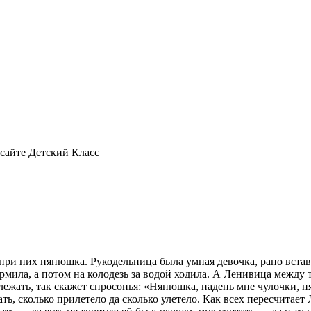
 сайте Детский Класс
ри них нянюшка. Рукодельница была умная девочка, рано вставал
рмила, а потом на колодезь за водой ходила. А Ленивица между те
т лежать, так скажет спросонья: «Нянюшка, надень мне чулочки,
ть, сколько прилетело да сколько улетело. Как всех пересчитает 