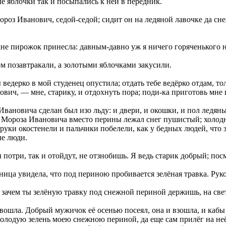
ые яблочки так и посыпались к ней в передник.
ороз Иванович, седой-седой; сидит он на ледяной лавочке да сн
мне пирожок принесла: давным-давно уж я ничего горяченького н
ом позавтракали, а золотыми яблочками закусили.
дерко в мой студенец опустила; отдать тебе ведёрко отдам, тол
вич, — мне, старику, и отдохнуть пора; поди-ка приготовь мне 
ановича сделан был изо льду: и двери, и окошки, и пол ледяны
 у Мороза Ивановича вместо перины лежал снег пушистый; холодн
, руки окостенели и пальчики побелели, как у бедных людей, что 
ые люди.
отри, так и отойдут, не отзнобишь. Я ведь старик добрый; посм
ица увидела, что под периною пробивается зелёная травка. Рук
а зачем ты зелёную травку под снежной периной держишь, на св
вошла. Добрый мужичок её осенью посеял, она и взошла, и кабы в
одую зелень моею снежною периной, да еще сам прилёг на неё, 