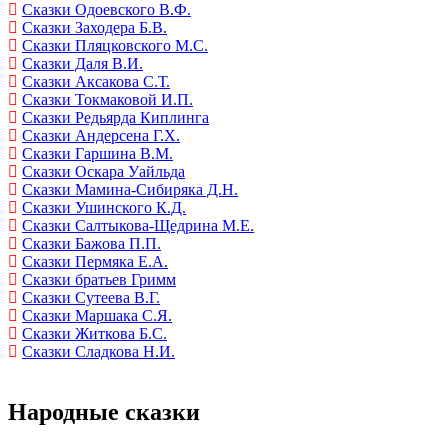
Сказки Одоевского В.Ф.
Сказки Заходера Б.В.
Сказки Пляцковского М.С.
Сказки Даля В.И.
Сказки Аксакова С.Т.
Сказки Токмаковой И.П.
Сказки Редьярда Киплинга
Сказки Андерсена Г.Х.
Сказки Гаршина В.М.
Сказки Оскара Уайльда
Сказки Мамина-Сибиряка Д.Н.
Сказки Ушинского К.Д.
Сказки Салтыкова-Щедрина М.Е.
Сказки Бажова П.П.
Сказки Пермяка Е.А.
Сказки братьев Гримм
Сказки Сутеева В.Г.
Сказки Маршака С.Я.
Сказки Житкова Б.С.
Сказки Сладкова Н.И.
Народные сказки