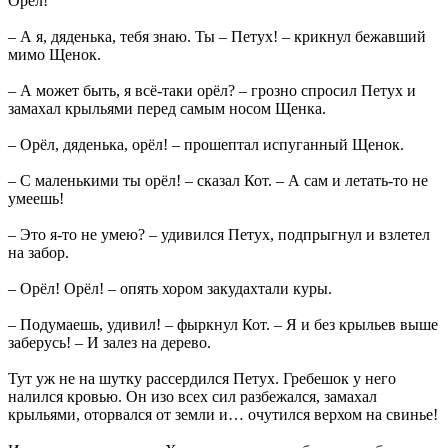
Орёл!
– А я, дяденька, тебя знаю. Ты – Петух! – крикнул бежавший
мимо Щенок.
– А может быть, я всё-таки орёл? – грозно спросил Петух и
замахал крыльями перед самым носом Щенка.
– Орёл, дяденька, орёл! – прошептал испуганный Щенок.
– С маленькими ты орёл! – сказал Кот. – А сам и летать-то не
умеешь!
– Это я-то не умею? – удивился Петух, подпрыгнул и взлетел
на забор.
– Орёл! Орёл! – опять хором закудахтали куры.
– Подумаешь, удивил! – фыркнул Кот. – Я и без крыльев выше
заберусь! – И залез на дерево.
Тут уж не на шутку рассердился Петух. Гребешок у него
налился кровью. Он изо всех сил разбежался, замахал
крыльями, оторвался от земли и… очутился верхом на свинье!