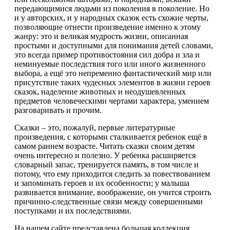
передающимися людьми из поколения в поколение. Но
и у авторских, и у народных сказок есть схожие черты,
позволяющие отнести произведение именно к этому
жанру: это и великая мудрость жизни, описанная
простыми и доступными для понимания детей словами,
это всегда пример противостояния сил добра и зла и
неминуемые последствия того или иного жизненного
выбора, а ещё это непременно фантастический мир или
присутствие таких чудесных элементов в жизни героев
сказок, наделение животных и неодушевленных
предметов человеческими чертами характера, умением
разговаривать и прочим.
Сказки – это, пожалуй, первые литературные
произведения, с которыми сталкивается ребенок ещё в
самом раннем возрасте. Читать сказки своим детям
очень интересно и полезно. У ребенка расширяется
словарный запас, тренируется память, в том числе и
потому, что ему приходится следить за повествованием
и запоминать героев и их особенности; у малыша
развивается внимание, воображение, он учится строить
причинно-следственные связи между совершенными
поступками и их последствиями.
На нашем сайте представлена большая коллекция