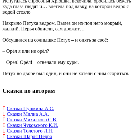
Испугалась спросонья Хрюшка, вскочила, бросилась бежать
куда глаза глядят и… влетела под лавку, на которой ведро с
водой стояло.
Накрыло Петуха ведром. Вылез он из-под него мокрый,
жалкий. Перья обвисли, сам дрожит…
Обсушился на солнышке Петух – и опять за своё:
– Орёл я или не орёл?
– Орёл! Орёл! – отвечали ему куры.
Петух во дворе был один, и они не хотели с ним ссориться.
Сказки по авторам
Сказки Пушкина А.С.
Сказки Милна А.А.
Сказки Михалкова С.В.
Сказки Чуковского К.И.
Сказки Толстого Л.Н.
Сказки Шарля Перро