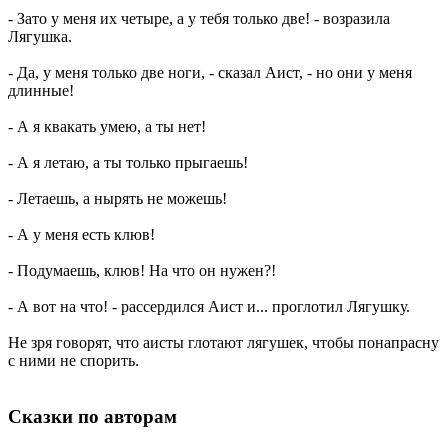
- Зато у меня их четыре, а у тебя только две! - возразила
Лягушка.
- Да, у меня только две ноги, - сказал Аист, - но они у меня
длинные!
- А я квакать умею, а ты нет!
- А я летаю, а ты только прыгаешь!
- Летаешь, а нырять не можешь!
- А у меня есть клюв!
- Подумаешь, клюв! На что он нужен?!
- А вот на что! - рассердился Аист и... проглотил Лягушку.
Не зря говорят, что аисты глотают лягушек, чтобы понапрасну
с ними не спорить.
Сказки по авторам