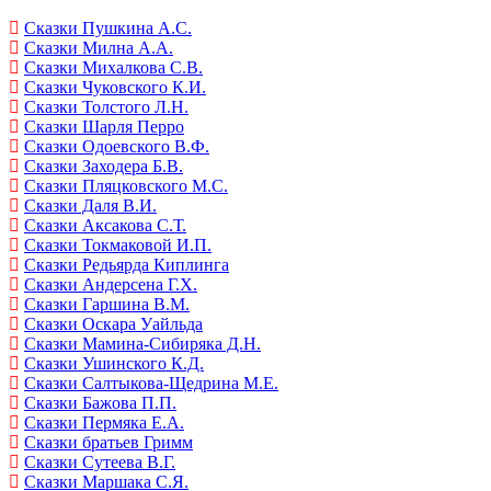
Сказки Пушкина А.С.
Сказки Милна А.А.
Сказки Михалкова С.В.
Сказки Чуковского К.И.
Сказки Толстого Л.Н.
Сказки Шарля Перро
Сказки Одоевского В.Ф.
Сказки Заходера Б.В.
Сказки Пляцковского М.С.
Сказки Даля В.И.
Сказки Аксакова С.Т.
Сказки Токмаковой И.П.
Сказки Редьярда Киплинга
Сказки Андерсена Г.Х.
Сказки Гаршина В.М.
Сказки Оскара Уайльда
Сказки Мамина-Сибиряка Д.Н.
Сказки Ушинского К.Д.
Сказки Салтыкова-Щедрина М.Е.
Сказки Бажова П.П.
Сказки Пермяка Е.А.
Сказки братьев Гримм
Сказки Сутеева В.Г.
Сказки Маршака С.Я.