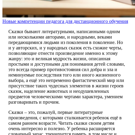
Новые компетенции педагога для дистанционного обучения
Сказки бывают литературными, написанными одним
или несколькими авторами, и народными, веками
передающимися людьми из поколения в поколение. Но
и у авторских, и у народных сказок есть схожие черты,
позволяющие отнести произведение именно к этому
жанру: это и великая мудрость жизни, описанная
простыми и доступными для понимания детей словами,
это всегда пример противостояния сил добра и зла и
неминуемые последствия того или иного жизненного
выбора, а ещё это непременно фантастический мир или
присутствие таких чудесных элементов в жизни героев
сказок, наделение животных и неодушевленных
предметов человеческими чертами характера, умением
разговаривать и прочим.
Сказки – это, пожалуй, первые литературные
произведения, с которыми сталкивается ребенок ещё в
самом раннем возрасте. Читать сказки своим детям
очень интересно и полезно. У ребенка расширяется
словарный запас, тренируется память, в том числе и