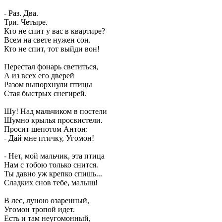
- Раз. Два.
Три. Четыре.
Кто не спит у вас в квартире?
Всем на свете нужен сон.
Кто не спит, тот выйди вон!
Перестал фонарь светиться,
А из всех его дверей
Разом выпорхнули птицы
Стая быстрых снегирей.
Шу! Над мальчиком в постели
Шумно крылья просвистели.
Просит шепотом Антон:
- Дай мне птичку, Угомон!
- Нет, мой мальчик, эта птица
Нам с тобою только снится.
Ты давно уж крепко спишь...
Сладких снов тебе, малыш!
В лес, луною озаренный,
Угомон тропой идет.
Есть и там неугомонный,