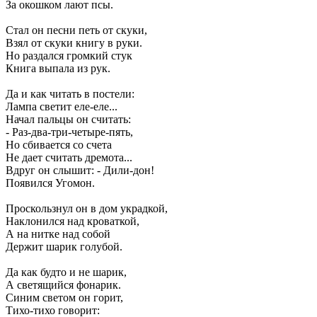
За окошком лают псы.
Стал он песни петь от скуки,
Взял от скуки книгу в руки.
Но раздался громкий стук
Книга выпала из рук.
Да и как читать в постели:
Лампа светит еле-еле...
Начал пальцы он считать:
- Раз-два-три-четыре-пять,
Но сбивается со счета
Не дает считать дремота...
Вдруг он слышит: - Дили-дон!
Появился Угомон.
Проскользнул он в дом украдкой,
Наклонился над кроваткой,
А на нитке над собой
Держит шарик голубой.
Да как будто и не шарик,
А светящийся фонарик.
Синим светом он горит,
Тихо-тихо говорит: