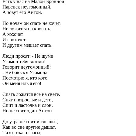
Есть у нас на Малой Бронной
Паренек неугомонный,
А зовут его Антон.
По ночам он спать не хочет,
Не ложится на кровать,
А хохочет
И грохочет
И другим мешает спать.
Люди просят: - Не шуми,
Угомон тебя возьми!
Говорит неугомонный:
- Не боюсь я Угомона.
Посмотрю я, кто кого:
Он меня иль я его!
Спать ложатся все на свете.
Спят и взрослые и дети,
Спит и ласточка и слон,
Но не спит один Антон.
До утра не спит и слышит,
Как во сне другие дышат,
Тихо тикают часы,