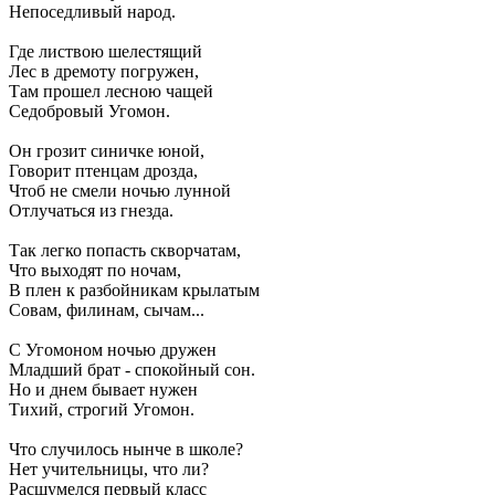
Непоседливый народ.
Где листвою шелестящий
Лес в дремоту погружен,
Там прошел лесною чащей
Седобровый Угомон.
Он грозит синичке юной,
Говорит птенцам дрозда,
Чтоб не смели ночью лунной
Отлучаться из гнезда.
Так легко попасть скворчатам,
Что выходят по ночам,
В плен к разбойникам крылатым
Совам, филинам, сычам...
С Угомоном ночью дружен
Младший брат - спокойный сон.
Но и днем бывает нужен
Тихий, строгий Угомон.
Что случилось нынче в школе?
Нет учительницы, что ли?
Расшумелся первый класс