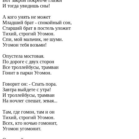
Вот закрой покрепче глазки
И тогда увидишь сны!
А кого унять не может
Младший брат - спокойный сон,
Старший брат в постель уложит
Тихий, строгий Угомон.
Спи, мой мальчик, не шуми.
Угомон тебя возьми!
Опустела мостовая.
По дороге с двух сторон
Все троллейбусы, трамваи
Гонит в парки Угомон.
Говорит он: - Спать пора.
Завтра выйдете с утра!
И троллейбусы, трамваи
На ночлег спешат, зевая...
Там, где гомон, там и он
Тихий, строгий Угомон.
Всех, кто ночью гомонит,
Угомон угомонит.