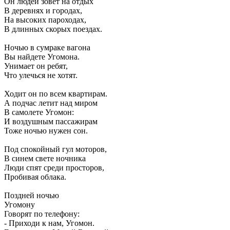
Он людей зовет на отдых
В деревнях и городах,
На высоких пароходах,
В длинных скорых поездах.
Ночью в сумраке вагона
Вы найдете Угомона.
Унимает он ребят,
Что улечься не хотят.
Ходит он по всем квартирам.
А подчас летит над миром
В самолете Угомон:
И воздушным пассажирам
Тоже ночью нужен сон.
Под спокойный гул моторов,
В синем свете ночника
Люди спят среди просторов,
Пробивая облака.
Поздней ночью
Угомону
Говорят по телефону:
- Приходи к нам, Угомон.