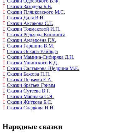
Сказки Одоевского В.Ф.
Сказки Заходера Б.В.
Сказки Пляцковского М.С.
Сказки Даля В.И.
Сказки Аксакова С.Т.
Сказки Токмаковой И.П.
Сказки Редьярда Киплинга
Сказки Андерсена Г.Х.
Сказки Гаршина В.М.
Сказки Оскара Уайльда
Сказки Мамина-Сибиряка Д.Н.
Сказки Ушинского К.Д.
Сказки Салтыкова-Щедрина М.Е.
Сказки Бажова П.П.
Сказки Пермяка Е.А.
Сказки братьев Гримм
Сказки Сутеева В.Г.
Сказки Маршака С.Я.
Сказки Житкова Б.С.
Сказки Сладкова Н.И.
Народные сказки