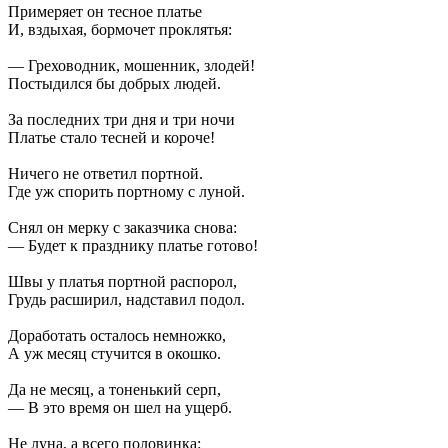
Примеряет он тесное платье
И, вздыхая, бормочет проклятья:
— Греховодник, мошенник, злодей!
Постыдился бы добрых людей.
За последних три дня и три ночи
Платье стало тесней и короче!
Ничего не ответил портной.
Где уж спорить портному с луной.
Снял он мерку с заказчика снова:
— Будет к празднику платье готово!
Швы у платья портной распорол,
Грудь расширил, надставил подол.
Доработать осталось немножко,
А уж месяц стучится в окошко.
Да не месяц, а тоненький серп,
— В это время он шел на ущерб.
Не луна, а всего половинка: