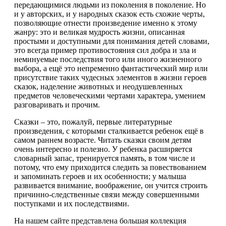
передающимися людьми из поколения в поколение. Но
и у авторских, и у народных сказок есть схожие черты,
позволяющие отнести произведение именно к этому
жанру: это и великая мудрость жизни, описанная
простыми и доступными для понимания детей словами,
это всегда пример противостояния сил добра и зла и
неминуемые последствия того или иного жизненного
выбора, а ещё это непременно фантастический мир или
присутствие таких чудесных элементов в жизни героев
сказок, наделение животных и неодушевленных
предметов человеческими чертами характера, умением
разговаривать и прочим.
Сказки – это, пожалуй, первые литературные
произведения, с которыми сталкивается ребенок ещё в
самом раннем возрасте. Читать сказки своим детям
очень интересно и полезно. У ребенка расширяется
словарный запас, тренируется память, в том числе и
потому, что ему приходится следить за повествованием
и запоминать героев и их особенности; у малыша
развивается внимание, воображение, он учится строить
причинно-следственные связи между совершенными
поступками и их последствиями.
На нашем сайте представлена большая коллекция