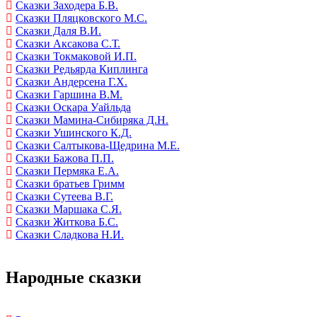
Сказки Заходера Б.В.
Сказки Пляцковского М.С.
Сказки Даля В.И.
Сказки Аксакова С.Т.
Сказки Токмаковой И.П.
Сказки Редьярда Киплинга
Сказки Андерсена Г.Х.
Сказки Гаршина В.М.
Сказки Оскара Уайльда
Сказки Мамина-Сибиряка Д.Н.
Сказки Ушинского К.Д.
Сказки Салтыкова-Щедрина М.Е.
Сказки Бажова П.П.
Сказки Пермяка Е.А.
Сказки братьев Гримм
Сказки Сутеева В.Г.
Сказки Маршака С.Я.
Сказки Житкова Б.С.
Сказки Сладкова Н.И.
Народные сказки