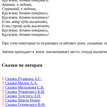
Кружком, бочком повернись!
Заинька, в ладоши,
Серенький, в ладоши,
Кружком, бочком повернись,
Кружком, бочком повернись!
Есть зайцу куда выскочить,
Есть серому куда выскочить,
Кружком, бочком повернись,
Кружком, бочком повернись!
При этом некоторые из играющих ослабляют руки, указывая, гд
Зайчик припадает к земле, высматривает место, откуда выскочит
Сказки по авторам
Сказки Пушкина А.С.
Сказки Милна А.А.
Сказки Михалкова С.В.
Сказки Чуковского К.И.
Сказки Толстого Л.Н.
Сказки Шарля Перро
Сказки Одоевского В.Ф.