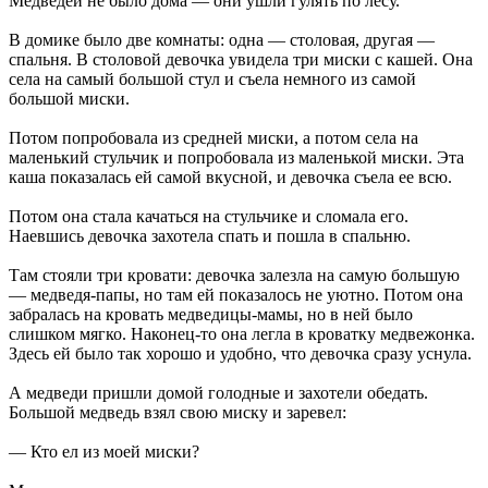
Медведей не было дома — они ушли гулять по лесу.
В домике было две комнаты: одна — столовая, другая —
спальня. В столовой девочка увидела три миски с кашей. Она
села на самый большой стул и съела немного из самой
большой миски.
Потом попробовала из средней миски, а потом села на
маленький стульчик и попробовала из маленькой миски. Эта
каша показалась ей самой вкусной, и девочка съела ее всю.
Потом она стала качаться на стульчике и сломала его.
Наевшись девочка захотела спать и пошла в спальню.
Там стояли три кровати: девочка залезла на самую большую
— медведя-папы, но там ей показалось не уютно. Потом она
забралась на кровать медведицы-мамы, но в ней было
слишком мягко. Наконец-то она легла в кроватку медвежонка.
Здесь ей было так хорошо и удобно, что девочка сразу уснула.
А медведи пришли домой голодные и захотели обедать.
Большой медведь взял свою миску и заревел:
— Кто ел из моей миски?