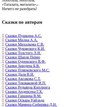
Лопотала, лопотала:
«Таталата, маталата»,-
Ничего не разобрать!
Сказки по авторам
Сказки Пушкина А.С.
Сказки Милна А.А.
Сказки Михалкова С.В.
Сказки Чуковского К.И.
Сказки Толстого Л.Н.
Сказки Шарля Перро
Сказки Одоевского В.Ф.
Сказки Заходера Б.В.
Сказки Пляцковского М.С.
Сказки Даля В.И.
Сказки Аксакова С.Т.
Сказки Токмаковой И.П.
Сказки Редьярда Киплинга
Сказки Андерсена Г.Х.
Сказки Гаршина В.М.
Сказки Оскара Уайльда
Сказки Мамина-Сибиряка Д.Н.