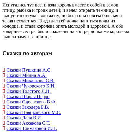
Испугались тут все, и взял король вместе с собой в замок
птицу, рыбака и троих детей; и велел открыть темницу, и
выпустил оттуда свою жену; но была она совсем больная и
такая несчастная. Тогда дала ей дочка напиться воды из
колодца, и стала королева опять молодой и здоровой. А обе
коварные сестры были сожжены на костре, дочка же королевы
вышла замуж за принца.
Сказки по авторам
Сказки Пушкина А.С.
Сказки Милна А.А.
Сказки Михалкова С.В.
Сказки Чуковского К.И.
Сказки Толстого Л.Н.
Сказки Шарля Перро
Сказки Одоевского В.Ф.
Сказки Заходера Б.В.
Сказки Пляцковского М.С.
Сказки Даля В.И.
Сказки Аксакова С.Т.
Сказки Токмаковой И.П.