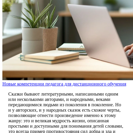
Новые компетенции педагога для дистанционного обучения
Сказки бывают литературными, написанными одним
или несколькими авторами, и народными, веками
передающимися людьми из поколения в поколение. Но
и у авторских, и у народных сказок есть схожие черты,
позволяющие отнести произведение именно к этому
жанру: это и великая мудрость жизни, описанная
простыми и доступными для понимания детей словами,
это всегда пример противостояния сил добра и зла и