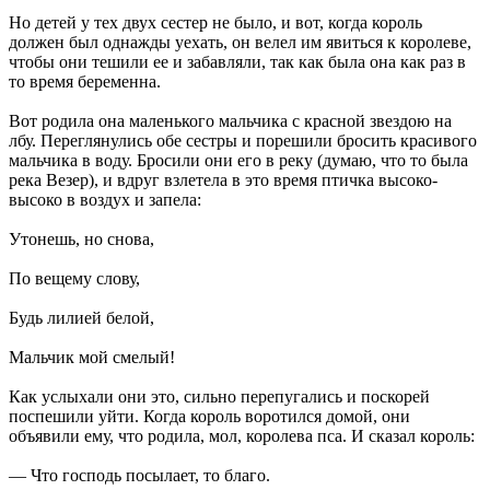
Но детей у тех двух сестер не было, и вот, когда король
должен был однажды уехать, он велел им явиться к королеве,
чтобы они тешили ее и забавляли, так как была она как раз в
то время беременна.
Вот родила она маленького мальчика с красной звездою на
лбу. Переглянулись обе сестры и порешили бросить красивого
мальчика в воду. Бросили они его в реку (думаю, что то была
река Везер), и вдруг взлетела в это время птичка высоко-
высоко в воздух и запела:
Утонешь, но снова,
По вещему слову,
Будь лилией белой,
Мальчик мой смелый!
Как услыхали они это, сильно перепугались и поскорей
поспешили уйти. Когда король воротился домой, они
объявили ему, что родила, мол, королева пса. И сказал король:
— Что господь посылает, то благо.