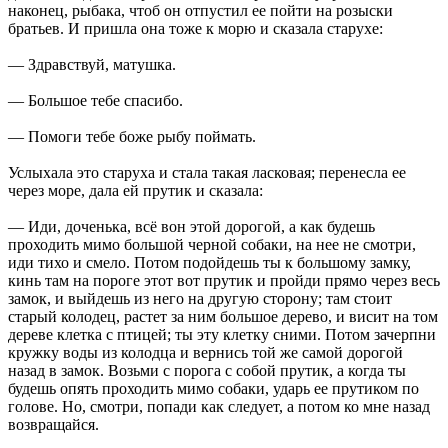
наконец, рыбака, чтоб он отпустил ее пойти на розыски
братьев. И пришла она тоже к морю и сказала старухе:
— Здравствуй, матушка.
— Большое тебе спасибо.
— Помоги тебе боже рыбу поймать.
Услыхала это старуха и стала такая ласковая; перенесла ее
через море, дала ей прутик и сказала:
— Иди, доченька, всё вон этой дорогой, а как будешь
проходить мимо большой черной собаки, на нее не смотри,
иди тихо и смело. Потом подойдешь ты к большому замку,
кинь там на пороге этот вот прутик и пройди прямо через весь
замок, и выйдешь из него на другую сторону; там стоит
старый колодец, растет за ним большое дерево, и висит на том
дереве клетка с птицей; ты эту клетку сними. Потом зачерпни
кружку воды из колодца и вернись той же самой дорогой
назад в замок. Возьми с порога с собой прутик, а когда ты
будешь опять проходить мимо собаки, ударь ее прутиком по
голове. Но, смотри, попади как следует, а потом ко мне назад
возвращайся.