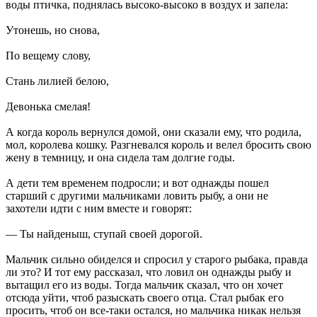
воды птичка, поднялась высоко-высоко в воздух и запела:
Утонешь, но снова,
По вещему слову,
Стань лилией белою,
Девонька смелая!
А когда король вернулся домой, они сказали ему, что родила,
мол, королева кошку. Разгневался король и велел бросить свою
жену в темницу, и она сидела там долгие годы.
А дети тем временем подросли; и вот однажды пошел
старший с другими мальчиками ловить рыбу, а они не
захотели идти с ним вместе и говорят:
— Ты найденыш, ступай своей дорогой.
Мальчик сильно обиделся и спросил у старого рыбака, правда
ли это? И тот ему рассказал, что ловил он однажды рыбу и
вытащил его из воды. Тогда мальчик сказал, что он хочет
отсюда уйти, чтоб разыскать своего отца. Стал рыбак его
просить, чтоб он все-таки остался, но мальчика никак нельзя