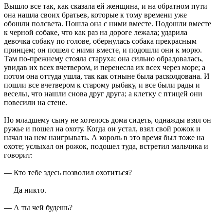
Вышло все так, как сказала ей женщина, и на обратном пути
она нашла своих братьев, которые к тому времени уже
обошли полсвета. Пошла она с ними вместе. Подошли вместе
к черной собаке, что как раз на дороге лежала; ударила
девочка собаку по голове, обернулась собака прекрасным
принцем; он пошел с ними вместе, и подошли они к морю.
Там по-прежнему стояла старуха; она сильно обрадовалась,
увидав их всех вчетвером, и перенесла их всех через море; а
потом она оттуда ушла, так как отныне была расколдована. И
пошли все вчетвером к старому рыбаку, и все были рады и
веселы, что нашли снова друг друга; а клетку с птицей они
повесили на стене.
Но младшему сыну не хотелось дома сидеть, однажды взял он
ружье и пошел на охоту. Когда он устал, взял свой рожок и
начал на нем наигрывать. А король в это время был тоже на
охоте; услыхал он рожок, подошел туда, встретил мальчика и
говорит:
— Кто тебе здесь позволил охотиться?
— Да никто.
— А ты чей будешь?