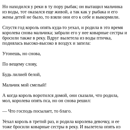
Но находился у реки в ту пору рыбак; он вытащил мальчика
из воды, тот оказался еще живой, а так как у рыбака и его
жены детей не было, то взяли они его к себе и выкормили.
Спустя год король опять куда-то уехал, и родила в это время
королева снова мальчика; забрали его у нее коварные сестры и
бросили также в реку. Вдруг вылетела из воды птичка,
поднялась высоко-высоко в воздух и запела:
Утонешь, но снова,
По вещему слову,
Будь лилией белой,
Мальчик мой смелый!
А когда король воротился домой, они сказали, что родила,
мол, королева опять пса, но он снова решил:
— Что господь посылает, то благо.
Уехал король в третий раз, и родила королева девочку, и ее
тоже бросили коварные сестры в реку. И вылетела опять из