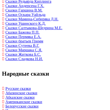
Сказки Редьярда Киплинга
Сказки Андерсена Г.Х.
Сказки Гаршина В.М.
Сказки Оскара Уайльда
Сказки Мамина-Сибиряка Д.Н.
Сказки Ушинского К.Д.
Сказки Салтыкова-Щедрина М.Е.
Сказки Бажова П.П.
Сказки Пермяка Е.А.
Сказки братьев Гримм
Сказки Сутеева В.Г.
Сказки Маршака С.Я.
Сказки Житкова Б.С.
Сказки Сладкова Н.И.
Народные сказки
Русские сказки
Абазинские сказки
Абхазские сказки
Американские сказки
Белорусские сказки