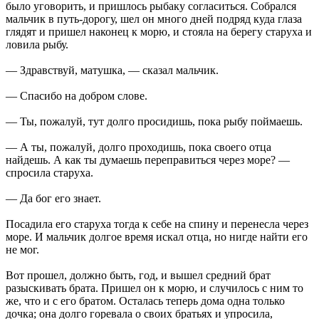
было уговорить, и пришлось рыбаку согласиться. Собрался
мальчик в путь-дорогу, шел он много дней подряд куда глаза
глядят и пришел наконец к морю, и стояла на берегу старуха и
ловила рыбу.
— Здравствуй, матушка, — сказал мальчик.
— Спасибо на добром слове.
— Ты, пожалуй, тут долго просидишь, пока рыбу поймаешь.
— А ты, пожалуй, долго проходишь, пока своего отца
найдешь. А как ты думаешь переправиться через море? —
спросила старуха.
— Да бог его знает.
Посадила его старуха тогда к себе на спину и перенесла через
море. И мальчик долгое время искал отца, но нигде найти его
не мог.
Вот прошел, должно быть, год, и вышел средний брат
разыскивать брата. Пришел он к морю, и случилось с ним то
же, что и с его братом. Осталась теперь дома одна только
дочка; она долго горевала о своих братьях и упросила,