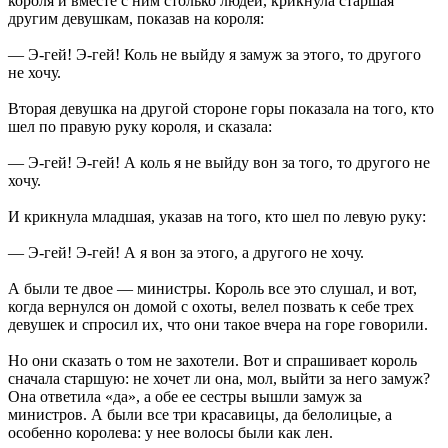
короля и вместе с ним столько людей, крикнула старшая
другим девушкам, показав на короля:
— Э-гей! Э-гей! Коль не выйду я замуж за этого, то другого
не хочу.
Вторая девушка на другой стороне горы показала на того, кто
шел по правую руку короля, и сказала:
— Э-гей! Э-гей! А коль я не выйду вон за того, то другого не
хочу.
И крикнула младшая, указав на того, кто шел по левую руку:
— Э-гей! Э-гей! А я вон за этого, а другого не хочу.
А были те двое — министры. Король все это слушал, и вот,
когда вернулся он домой с охоты, велел позвать к себе трех
девушек и спросил их, что они такое вчера на горе говорили.
Но они сказать о том не захотели. Вот и спрашивает король
сначала старшую: не хочет ли она, мол, выйти за него замуж?
Она ответила «да», а обе ее сестры вышли замуж за
министров. А были все три красавицы, да белолицые, а
особенно королева: у нее волосы были как лен.