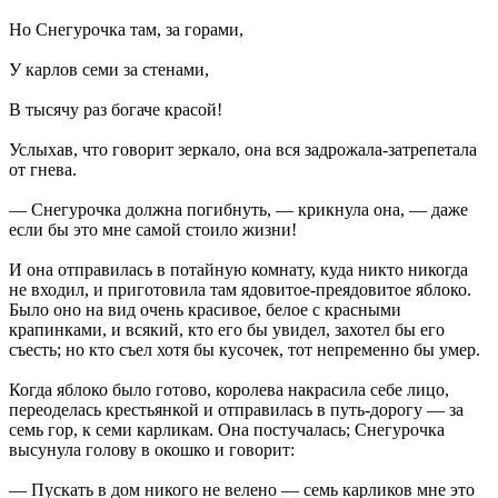
Но Снегурочка там, за горами,
У карлов семи за стенами,
В тысячу раз богаче красой!
Услыхав, что говорит зеркало, она вся задрожала-затрепетала
от гнева.
— Снегурочка должна погибнуть, — крикнула она, — даже
если бы это мне самой стоило жизни!
И она отправилась в потайную комнату, куда никто никогда
не входил, и приготовила там ядовитое-преядовитое яблоко.
Было оно на вид очень красивое, белое с красными
крапинками, и всякий, кто его бы увидел, захотел бы его
съесть; но кто съел хотя бы кусочек, тот непременно бы умер.
Когда яблоко было готово, королева накрасила себе лицо,
переоделась крестьянкой и отправилась в путь-дорогу — за
семь гор, к семи карликам. Она постучалась; Снегурочка
высунула голову в окошко и говорит:
— Пускать в дом никого не велено — семь карликов мне это