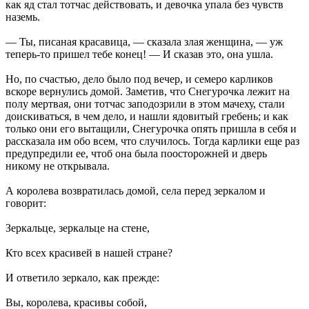
как яд стал тотчас действовать, и девочка упала без чувств
наземь.
— Ты, писаная красавица, — сказала злая женщина, — уж
теперь-то пришел тебе конец! — И сказав это, она ушла.
Но, по счастью, дело было под вечер, и семеро карликов
вскоре вернулись домой. Заметив, что Снегурочка лежит на
полу мертвая, они тотчас заподозрили в этом мачеху, стали
доискиваться, в чем дело, и нашли ядовитый гребень; и как
только они его вытащили, Снегурочка опять пришла в себя и
рассказала им обо всем, что случилось. Тогда карлики еще раз
предупредили ее, чтоб она была поосторожней и дверь
никому не открывала.
А королева возвратилась домой, села перед зеркалом и
говорит:
Зеркальце, зеркальце на стене,
Кто всех красивей в нашей стране?
И ответило зеркало, как прежде:
Вы, королева, красивы собой,