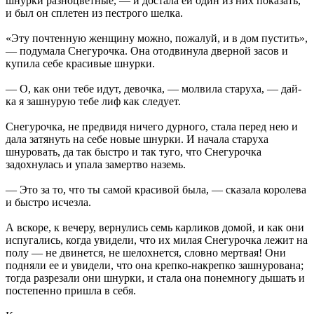
шнурки разноцветные, — и достала ей один из них показать,
и был он сплетен из пестрого шелка.
«Эту почтенную женщину можно, пожалуй, и в дом пустить»,
— подумала Снегурочка. Она отодвинула дверной засов и
купила себе красивые шнурки.
— О, как они тебе идут, девочка, — молвила старуха, — дай-
ка я зашнурую тебе лиф как следует.
Снегурочка, не предвидя ничего дурного, стала перед нею и
дала затянуть на себе новые шнурки. И начала старуха
шнуровать, да так быстро и так туго, что Снегурочка
задохнулась и упала замертво наземь.
— Это за то, что ты самой красивой была, — сказала королева
и быстро исчезла.
А вскоре, к вечеру, вернулись семь карликов домой, и как они
испугались, когда увидели, что их милая Снегурочка лежит на
полу — не двинется, не шелохнется, словно мертвая! Они
подняли ее и увидели, что она крепко-накрепко зашнурована;
тогда разрезали они шнурки, и стала она понемногу дышать и
постепенно пришла в себя.