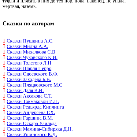
туфли и плясать в них до тех пор, пока, наконец, не упала,
мертвая, наземь.
Сказки по авторам
Сказки Пушкина А.С.
Сказки Милна А.А.
Сказки Михалкова С.В.
Сказки Чуковского К.И.
Сказки Толстого Л.Н.
Сказки Шарля Перро
Сказки Одоевского В.Ф.
Сказки Заходера Б.В.
Сказки Пляцковского М.С.
Сказки Даля В.И.
Сказки Аксакова С.Т.
Сказки Токмаковой И.П.
Сказки Редьярда Киплинга
Сказки Андерсена Г.Х.
Сказки Гаршина В.М.
Сказки Оскара Уайльда
Сказки Мамина-Сибиряка Д.Н.
Сказки Ушинского К.Д.