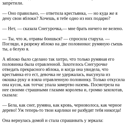
запретили.
— Оно правильно, — ответила крестьянка, — но куда же я
дену свои яблоки? Хочешь, я тебе одно из них подарю?
— Нет, — сказала Снегурочка,— мне брать ничего не велено.
— Ты, что ж, отравы боишься? — спросила старуха. —
Погляди, я разрежу яблоко на две половинки: румяную съешь
ты, а белую я.
А яблоко было сделано так хитро, что только румяная его
половинка была отравленной. Захотелось Снегурочке
отведать прекрасного яблока, и когда она увидела, что
крестьянка его ест, девочка не удержалась, высунула из
окошка руку и взяла отравленную половинку. Только откусила
она кусок, как тотчас упала замертво наземь. Посмотрела на
нее своими страшными глазами королева и, громко захохотав,
сказала:
— Бела, как снег, румяна, как кровь, черноволоса, как черное
дерево! Уж теперь-то твои карлики не разбудят тебя никогда!
Она вернулась домой и стала спрашивать у зеркала: