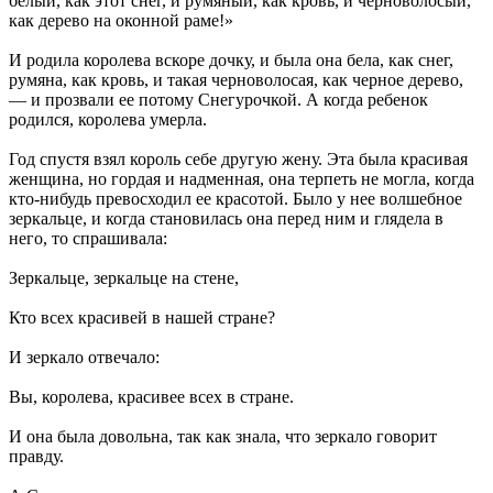
белый, как этот снег, и румяный, как кровь, и черноволосый,
как дерево на оконной раме!»
И родила королева вскоре дочку, и была она бела, как снег,
румяна, как кровь, и такая черноволосая, как черное дерево,
— и прозвали ее потому Снегурочкой. А когда ребенок
родился, королева умерла.
Год спустя взял король себе другую жену. Эта была красивая
женщина, но гордая и надменная, она терпеть не могла, когда
кто-нибудь превосходил ее красотой. Было у нее волшебное
зеркальце, и когда становилась она перед ним и глядела в
него, то спрашивала:
Зеркальце, зеркальце на стене,
Кто всех красивей в нашей стране?
И зеркало отвечало:
Вы, королева, красивее всех в стране.
И она была довольна, так как знала, что зеркало говорит
правду.