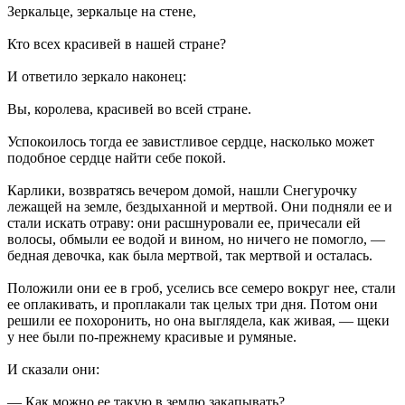
Зеркальце, зеркальце на стене,
Кто всех красивей в нашей стране?
И ответило зеркало наконец:
Вы, королева, красивей во всей стране.
Успокоилось тогда ее завистливое сердце, насколько может
подобное сердце найти себе покой.
Карлики, возвратясь вечером домой, нашли Снегурочку
лежащей на земле, бездыханной и мертвой. Они подняли ее и
стали искать отраву: они расшнуровали ее, причесали ей
волосы, обмыли ее водой и вином, но ничего не помогло, —
бедная девочка, как была мертвой, так мертвой и осталась.
Положили они ее в гроб, уселись все семеро вокруг нее, стали
ее оплакивать, и проплакали так целых три дня. Потом они
решили ее похоронить, но она выглядела, как живая, — щеки
у нее были по-прежнему красивые и румяные.
И сказали они:
— Как можно ее такую в землю закапывать?