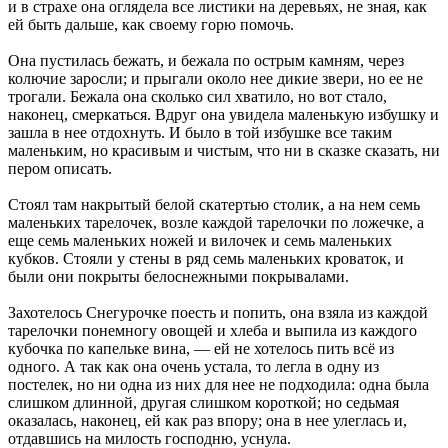
и в страхе она оглядела все листики на деревьях, не зная, как
ей быть дальше, как своему горю помочь.
Она пустилась бежать, и бежала по острым камням, через
колючие заросли; и прыгали около нее дикие звери, но ее не
трогали. Бежала она сколько сил хватило, но вот стало,
наконец, смеркаться. Вдруг она увидела маленькую избушку и
зашла в нее отдохнуть. И было в той избушке все таким
маленьким, но красивым и чистым, что ни в сказке сказать, ни
пером описать.
Стоял там накрытый белой скатертью столик, а на нем семь
маленьких тарелочек, возле каждой тарелочки по ложечке, а
еще семь маленьких ножей и вилочек и семь маленьких
кубков. Стояли у стены в ряд семь маленьких кроваток, и
были они покрыты белоснежными покрывалами.
Захотелось Снегурочке поесть и попить, она взяла из каждой
тарелочки понемногу овощей и хлеба и выпила из каждого
кубочка по капельке вина, — ей не хотелось пить всё из
одного. А так как она очень устала, то легла в одну из
постелек, но ни одна из них для нее не подходила: одна была
слишком длинной, другая слишком короткой; но седьмая
оказалась, наконец, ей как раз впору; она в нее улеглась и,
отдавшись на милость господню, уснула.