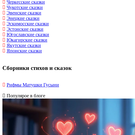
Черкесские сказки
Чукотские сказки
Эвенские сказки
Энецкие сказки
Эскимосские сказки
Эстонские сказки
Югославские сказки
Юкагирские сказки
Якутские сказки
Японские сказки
Сборники стихов и сказок
Рифмы Матушки Гусыни
Популярое в блоге