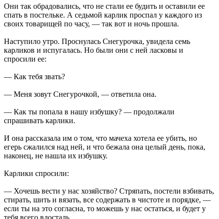
Они так обрадовались, что не стали ее будить и оставили ее
спать в постельке. А седьмой карлик проспал у каждого из
своих товарищей по часу, — так вот и ночь прошла.
Наступило утро. Проснулась Снегурочка, увидела семь
карликов и испугалась. Но были они с ней ласковы и
спросили ее:
— Как тебя звать?
— Меня зовут Снегурочкой, — ответила она.
— Как ты попала в нашу избушку? — продолжали
спрашивать карлики.
И она рассказала им о том, что мачеха хотела ее убить, но
егерь сжалился над ней, и что бежала она целый день, пока,
наконец, не нашла их избушку.
Карлики спросили:
— Хочешь вести у нас хозяйство? Стряпать, постели взбивать,
стирать, шить и вязать, все содержать в чистоте и порядке, —
если ты на это согласна, то можешь у нас остаться, и будет у
тебя всего вдосталь.