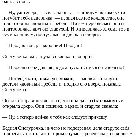
ожила снова.
— Ну, уж теперь, — сказала она, — я придумаю такое, что
погубит тебя наверняка, — и, зная разное колдовство, она
приготовила ядовитый гребень. Потом переоделась она и
притворилась другою старухой. И отправилась за семь гор к
семи карликам, постучалась в дверь и говорит:
— Продаю товары хорошие! Продаю!
Снегурочка выглянула в окошко и говорит:
— Проходи себе дальше, в дом пускать никого не велено!
— Поглядеть-то, пожалуй, можно, — молвила старуха,
достала ядовитый гребень и, подняв его вверх, показала
Снегурочке.
Он так понравился девочке, что она дала себя обмануть и
открыла дверь. Они сошлись в цене, и старуха сказала:
— Ну, а теперь дай-ка я тебя как следует причешу.
Бедная Снегурочка, ничего не подозревая, дала старухе себя
причесать; но только та прикоснулась гребешком к ее волосам,