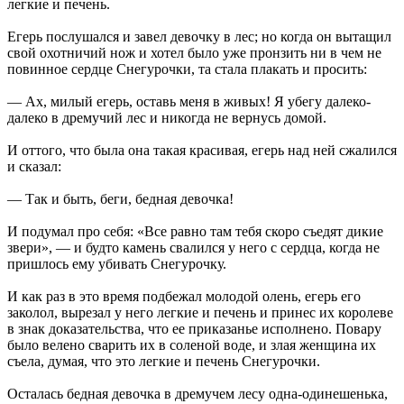
легкие и печень.
Егерь послушался и завел девочку в лес; но когда он вытащил
свой охотничий нож и хотел было уже пронзить ни в чем не
повинное сердце Снегурочки, та стала плакать и просить:
— Ах, милый егерь, оставь меня в живых! Я убегу далеко-
далеко в дремучий лес и никогда не вернусь домой.
И оттого, что была она такая красивая, егерь над ней сжалился
и сказал:
— Так и быть, беги, бедная девочка!
И подумал про себя: «Все равно там тебя скоро съедят дикие
звери», — и будто камень свалился у него с сердца, когда не
пришлось ему убивать Снегурочку.
И как раз в это время подбежал молодой олень, егерь его
заколол, вырезал у него легкие и печень и принес их королеве
в знак доказательства, что ее приказанье исполнено. Повару
было велено сварить их в соленой воде, и злая женщина их
съела, думая, что это легкие и печень Снегурочки.
Осталась бедная девочка в дремучем лесу одна-одинешенька,