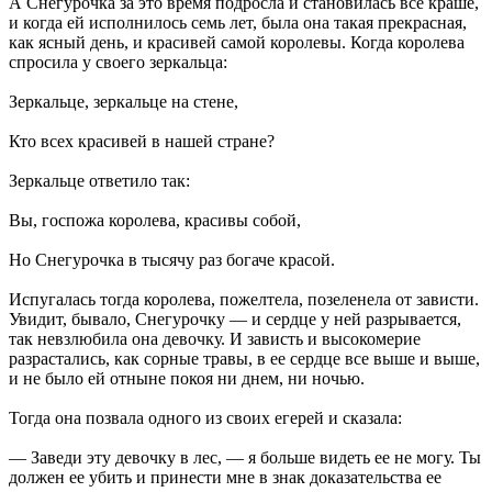
А Снегурочка за это время подросла и становилась все краше,
и когда ей исполнилось семь лет, была она такая прекрасная,
как ясный день, и красивей самой королевы. Когда королева
спросила у своего зеркальца:
Зеркальце, зеркальце на стене,
Кто всех красивей в нашей стране?
Зеркальце ответило так:
Вы, госпожа королева, красивы собой,
Но Снегурочка в тысячу раз богаче красой.
Испугалась тогда королева, пожелтела, позеленела от зависти.
Увидит, бывало, Снегурочку — и сердце у ней разрывается,
так невзлюбила она девочку. И зависть и высокомерие
разрастались, как сорные травы, в ее сердце все выше и выше,
и не было ей отныне покоя ни днем, ни ночью.
Тогда она позвала одного из своих егерей и сказала:
— Заведи эту девочку в лес, — я больше видеть ее не могу. Ты
должен ее убить и принести мне в знак доказательства ее