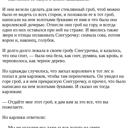
И они велели сделать для нее стеклянный гроб, чтоб можно
было ее видеть со всех сторон, и положили ее в тот гроб,
написали на нем золотыми буквами ее имя и что была она
королевской дочерью. Отнесли они гроб на гору, и всегда
один из них оставался при ней на страже. И явились также
звери и птицы оплакивать Снегурочку: сначала сова, потом
ворон и, наконец, голубок.
И долго-долго лежала в своем гробу Снегурочка, и казалось,
что она спит, — была она бела, как снег, румяна, как кровь, и
черноволоса, как черное дерево.
Но однажды случилось, что заехал королевич в тот лес и
попал в дом карликов, чтобы там переночевать. Он увидел на
горе гроб, а в нем прекрасную Снегурочку, и прочел, что было
написано на нем золотыми буквами. И сказал он тогда
карликам:
— Отдайте мне этот гроб, я дам вам за это все, что вы
пожелаете.
Но карлики ответили:
— Мы не отдадим его даже за все золото на свете.