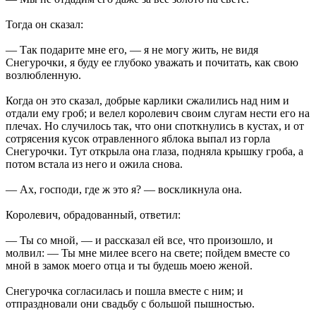
Тогда он сказал:
— Так подарите мне его, — я не могу жить, не видя
Снегурочки, я буду ее глубоко уважать и почитать, как свою
возлюбленную.
Когда он это сказал, добрые карлики сжалились над ним и
отдали ему гроб; и велел королевич своим слугам нести его на
плечах. Но случилось так, что они споткнулись в кустах, и от
сотрясения кусок отравленного яблока выпал из горла
Снегурочки. Тут открыла она глаза, подняла крышку гроба, а
потом встала из него и ожила снова.
— Ах, господи, где ж это я? — воскликнула она.
Королевич, обрадованный, ответил:
— Ты со мной, — и рассказал ей все, что произошло, и
молвил: — Ты мне милее всего на свете; пойдем вместе со
мной в замок моего отца и ты будешь моею женой.
Снегурочка согласилась и пошла вместе с ним; и
отпраздновали они свадьбу с большой пышностью.