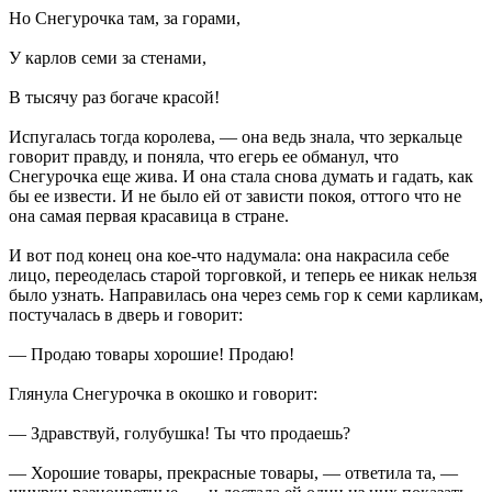
Но Снегурочка там, за горами,
У карлов семи за стенами,
В тысячу раз богаче красой!
Испугалась тогда королева, — она ведь знала, что зеркальце
говорит правду, и поняла, что егерь ее обманул, что
Снегурочка еще жива. И она стала снова думать и гадать, как
бы ее извести. И не было ей от зависти покоя, оттого что не
она самая первая красавица в стране.
И вот под конец она кое-что надумала: она накрасила себе
лицо, переоделась старой торговкой, и теперь ее никак нельзя
было узнать. Направилась она через семь гор к семи карликам,
постучалась в дверь и говорит:
— Продаю товары хорошие! Продаю!
Глянула Снегурочка в окошко и говорит:
— Здравствуй, голубушка! Ты что продаешь?
— Хорошие товары, прекрасные товары, — ответила та, —