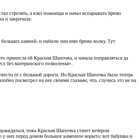
 стал стрелять, а взял ножницы и начал вспарывать брюхо
ка и закричала:
 больших камней, и набили они ими брюхо волку. Тут
что принесла ей Красная Шапочка, и начала поправляться да
есу без материнского позволенья».
 увести ее с большой дороги. Но Красная Шапочка была теперь
злобно посмотрел на нее своими глазами, что, случись это не на
 дожидаться, пока Красная Шапочка станет вечером
яло у них перед домом большое каменное корыто; вот бабушка и