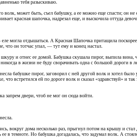
давненько тебя разыскиваю.
то волк, может быть, съел бабушку, а ее можно еще спасти; он не
ивает красная шапочка, надрезал еще, и выскочила оттуда девоч
!
— еле могла отдышаться. А Красная Шапочка притащила поскорее
, что он тотчас упал, — тут ему и конец настал.
 шкуру и отнес ее домой. Бабушка скушала пирог, выпила вина, 
 никогда в жизни не буду сворачивать одна с большой дороги в л
несла бабушке пирог, заговорил с ней другой волк и хотел было
 что встретился ей по дороге волк и сказал «здравствуй» и так 
а запрем двери, чтоб не мог он сюда войти.
несла.
чись, вокруг дома несколько раз, прыгнул потом на крышу и стал
ь ее в темноте. Но бабушка догадалась, что задумал волк. А сто