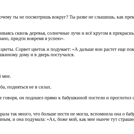
очему ты не посмотришь вокруг? Ты разве не слышишь, как прек
иваясь сквозь деревья, солнечные лучи и всё кругом в прекрас
 рано, придти вовремя я успею».
 цветы. Сорвет цветок и подумает: «А дальше вон растет еще пок
шкиному дому и в дверь постучался.
й мне.
а, подняться не в силах.
е говоря, он подошел прямо к бабушкиной постели и проглотил ст
рала так много, что больше нести не могла, вспомнила она о баб
анным, и она подумала: «Ах, боже мой, как мне нынче тут страшно