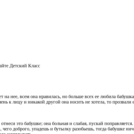
айте Детский Класс
т на нее, всем она нравилась, но больше всех ее любила бабушка
очень к лицу и никакой другой она носить не хотела, то прозвал
отнеси это бабушке; она больная и слабая, пускай поправляется.
о, чего доброго, упадешь и бутылку разобьешь, тогда бабушке ниче