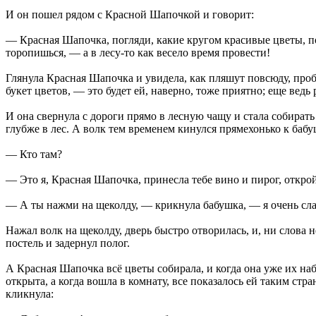
И он пошел рядом с Красной Шапочкой и говорит:
— Красная Шапочка, погляди, какие кругом красивые цветы, п
торопишься, — а в лесу-то как весело время провести!
Глянула Красная Шапочка и увидела, как пляшут повсюду, проб
букет цветов, — это будет ей, наверно, тоже приятно; еще ведь
И она свернула с дороги прямо в лесную чащу и стала собирать
глубже в лес. А волк тем временем кинулся прямехонько к бабу
— Кто там?
— Это я, Красная Шапочка, принесла тебе вино и пирог, откро
— А ты нажми на щеколду, — крикнула бабушка, — я очень слаб
Нажал волк на щеколду, дверь быстро отворилась, и, ни слова н
постель и задернул полог.
А Красная Шапочка всё цветы собирала, и когда она уже их наб
открыта, а когда вошла в комнату, все показалось ей таким стр
кликнула: