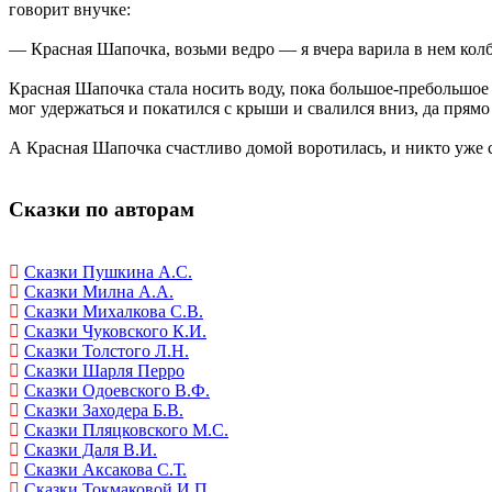
говорит внучке:
— Красная Шапочка, возьми ведро — я вчера варила в нем кол
Красная Шапочка стала носить воду, пока большое-пребольшое к
мог удержаться и покатился с крыши и свалился вниз, да прямо
А Красная Шапочка счастливо домой воротилась, и никто уже с
Сказки по авторам
Сказки Пушкина А.С.
Сказки Милна А.А.
Сказки Михалкова С.В.
Сказки Чуковского К.И.
Сказки Толстого Л.Н.
Сказки Шарля Перро
Сказки Одоевского В.Ф.
Сказки Заходера Б.В.
Сказки Пляцковского М.С.
Сказки Даля В.И.
Сказки Аксакова С.Т.
Сказки Токмаковой И.П.