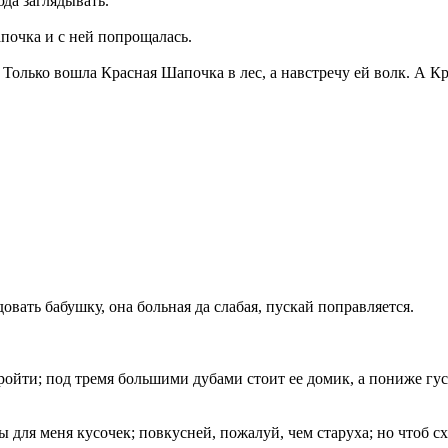
юда заглядывать.
почка и с ней попрощалась.
 Только вошла Красная Шапочка в лес, а навстречу ей волк. А Кр
овать бабушку, она больная да слабая, пускай поправляется.
 пройти; под тремя большими дубами стоит ее домик, а пониже г
для меня кусочек; повкусней, пожалуй, чем старуха; но чтоб сх