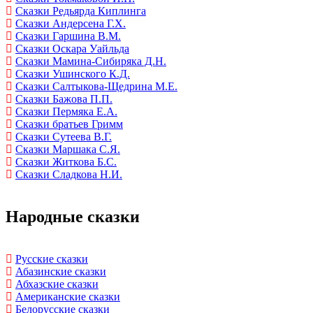
Сказки Редьярда Киплинга
Сказки Андерсена Г.Х.
Сказки Гаршина В.М.
Сказки Оскара Уайльда
Сказки Мамина-Сибиряка Д.Н.
Сказки Ушинского К.Д.
Сказки Салтыкова-Щедрина М.Е.
Сказки Бажова П.П.
Сказки Пермяка Е.А.
Сказки братьев Гримм
Сказки Сутеева В.Г.
Сказки Маршака С.Я.
Сказки Житкова Б.С.
Сказки Сладкова Н.И.
Народные сказки
Русские сказки
Абазинские сказки
Абхазские сказки
Американские сказки
Белорусские сказки