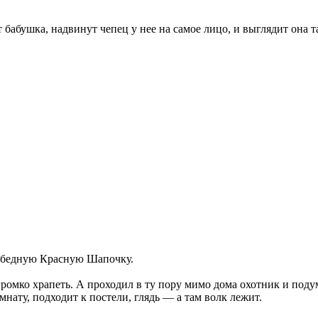
 бабушка, надвинут чепец у нее на самое лицо, и выглядит она т
ил бедную Красную Шапочку.
егромко храпеть. А проходил в ту пору мимо дома охотник и подум
мнату, подходит к постели, глядь — а там волк лежит.