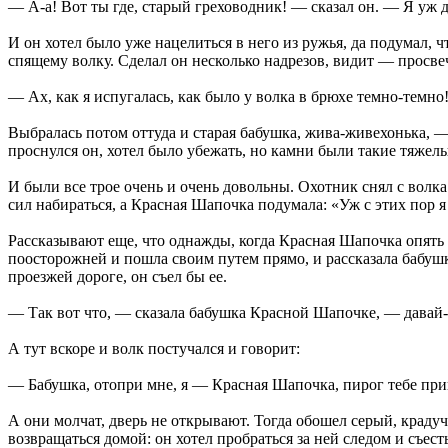
— А-а! Вот ты где, старый греховодник! — сказал он. — Я уж 
И он хотел было уже нацелиться в него из ружья, да подумал, ч
спящему волку. Сделал он несколько надрезов, видит — просвеч
— Ах, как я испугалась, как было у волка в брюхе темно-темно
Выбралась потом оттуда и старая бабушка, жива-живехонька, 
проснулся он, хотел было убежать, но камни были такие тяжелые
И были все трое очень и очень довольны. Охотник снял с волка
сил набираться, а Красная Шапочка подумала: «Уж с этих пор я
Рассказывают еще, что однажды, когда Красная Шапочка опять 
поосторожней и пошла своим путем прямо, и рассказала бабушке,
проезжей дороге, он съел бы ее.
— Так вот что, — сказала бабушка Красной Шапочке, — давай-к
А тут вскоре и волк постучался и говорит:
— Бабушка, отопри мне, я — Красная Шапочка, пирог тебе при
А они молчат, дверь не открывают. Тогда обошел серый, краду
возвращаться домой: он хотел пробраться за ней следом и съест