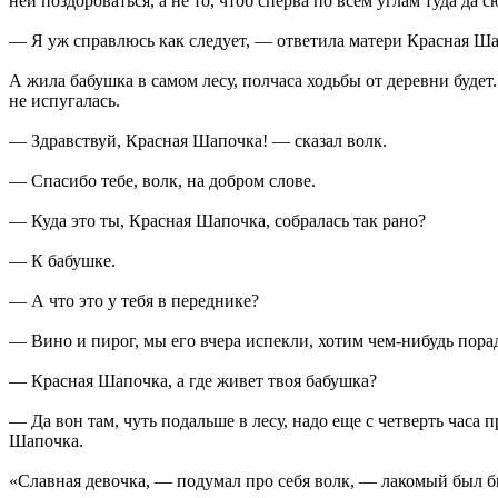
ней поздороваться, а не то, чтоб сперва по всем углам туда да с
— Я уж справлюсь как следует, — ответила матери Красная Ша
А жила бабушка в самом лесу, полчаса ходьбы от деревни будет.
не испугалась.
— Здравствуй, Красная Шапочка! — сказал волк.
— Спасибо тебе, волк, на добром слове.
— Куда это ты, Красная Шапочка, собралась так рано?
— К бабушке.
— А что это у тебя в переднике?
— Вино и пирог, мы его вчера испекли, хотим чем-нибудь порад
— Красная Шапочка, а где живет твоя бабушка?
— Да вон там, чуть подальше в лесу, надо еще с четверть часа
Шапочка.
«Славная девочка, — подумал про себя волк, — лакомый был бы 