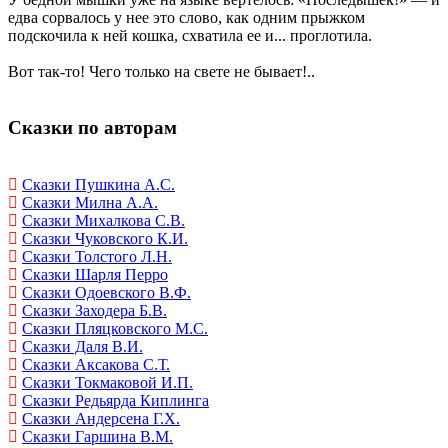
едва сорвалось у нее это слово, как одним прыжком
подскочила к ней кошка, схватила ее и... проглотила.
Вот так-то! Чего только на свете не бывает!..
Сказки по авторам
Сказки Пушкина А.С.
Сказки Милна А.А.
Сказки Михалкова С.В.
Сказки Чуковского К.И.
Сказки Толстого Л.Н.
Сказки Шарля Перро
Сказки Одоевского В.Ф.
Сказки Заходера Б.В.
Сказки Пляцковского М.С.
Сказки Даля В.И.
Сказки Аксакова С.Т.
Сказки Токмаковой И.П.
Сказки Редьярда Киплинга
Сказки Андерсена Г.Х.
Сказки Гаршина В.М.