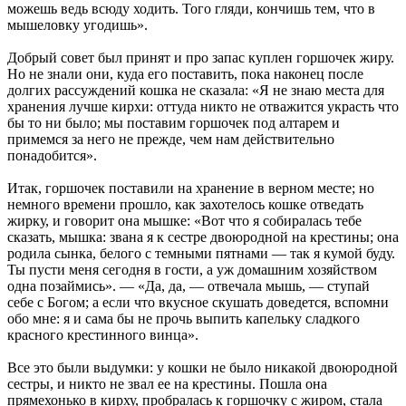
можешь ведь всюду ходить. Того гляди, кончишь тем, что в
мышеловку угодишь».
Добрый совет был принят и про запас куплен горшочек жиру.
Но не знали они, куда его поставить, пока наконец после
долгих рассуждений кошка не сказала: «Я не знаю места для
хранения лучше кирхи: оттуда никто не отважится украсть что
бы то ни было; мы поставим горшочек под алтарем и
примемся за него не прежде, чем нам действительно
понадобится».
Итак, горшочек поставили на хранение в верном месте; но
немного времени прошло, как захотелось кошке отведать
жирку, и говорит она мышке: «Вот что я собиралась тебе
сказать, мышка: звана я к сестре двоюродной на крестины; она
родила сынка, белого с темными пятнами — так я кумой буду.
Ты пусти меня сегодня в гости, а уж домашним хозяйством
одна позаймись». — «Да, да, — отвечала мышь, — ступай
себе с Богом; а если что вкусное скушать доведется, вспомни
обо мне: я и сама бы не прочь выпить капельку сладкого
красного крестинного винца».
Все это были выдумки: у кошки не было никакой двоюродной
сестры, и никто не звал ее на крестины. Пошла она
прямехонько в кирху, пробралась к горшочку с жиром, стала