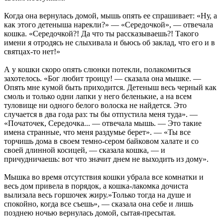
Когда она вернулась домой, мышь опять ее спрашивает: «Ну, а
как этого детеныша нарекли?» — «Середочкой», — отвечала
кошка. «Середочкой?! Да что ты рассказываешь?! Такого
имени я отродясь не слыхивала и бьюсь об заклад, что его и в
святцах-то нет!»
А у кошки скоро опять слюнки потекли, полакомиться
захотелось. «Бог любит троицу! — сказала она мышке. —
Опять мне кумой быть приходится. Детеныш весь черный как
смоль и только одни лапки у него беленькие, а на всем
туловище ни одного белого волоска не найдется. Это
случается в два года раз: ты бы отпустила меня туда». —
«Початочек, Середочка... — отвечала мышь. — Это такие
имена странные, что меня раздумье берет». — «Ты все
торчишь дома в своем темно-сером байковом халате и со
своей длинной косицей, — сказала кошка, — и
причудничаешь: вот что значит днем не выходить из дому».
Мышка во время отсутствия кошки убрала все комнатки и
весь дом привела в порядок, а кошка-лакомка дочиста
вылизала весь горшочек жиру.»Только тогда на душе и
спокойно, когда все съешь», — сказала она себе и лишь
позднею ночью вернулась домой, сытая-пресытая.