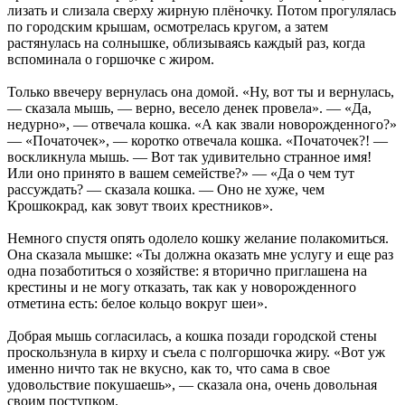
лизать и слизала сверху жирную плёночку. Потом прогулялась
по городским крышам, осмотрелась кругом, а затем
растянулась на солнышке, облизываясь каждый раз, когда
вспоминала о горшочке с жиром.
Только ввечеру вернулась она домой. «Ну, вот ты и вернулась,
— сказала мышь, — верно, весело денек провела». — «Да,
недурно», — отвечала кошка. «А как звали новорожденного?»
— «Початочек», — коротко отвечала кошка. «Початочек?! —
воскликнула мышь. — Вот так удивительно странное имя!
Или оно принято в вашем семействе?» — «Да о чем тут
рассуждать? — сказала кошка. — Оно не хуже, чем
Крошкокрад, как зовут твоих крестников».
Немного спустя опять одолело кошку желание полакомиться.
Она сказала мышке: «Ты должна оказать мне услугу и еще раз
одна позаботиться о хозяйстве: я вторично приглашена на
крестины и не могу отказать, так как у новорожденного
отметина есть: белое кольцо вокруг шеи».
Добрая мышь согласилась, а кошка позади городской стены
проскользнула в кирху и съела с полгоршочка жиру. «Вот уж
именно ничто так не вкусно, как то, что сама в свое
удовольствие покушаешь», — сказала она, очень довольная
своим поступком.