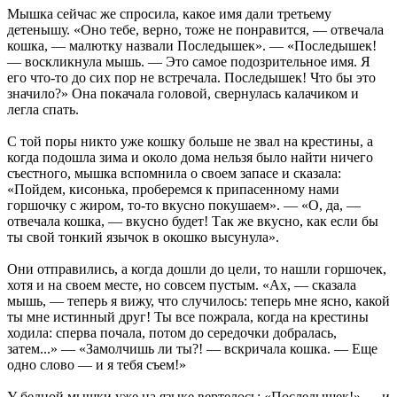
Мышка сейчас же спросила, какое имя дали третьему
детенышу. «Оно тебе, верно, тоже не понравится, — отвечала
кошка, — малютку назвали Последышек». — «Последышек!
— воскликнула мышь. — Это самое подозрительное имя. Я
его что-то до сих пор не встречала. Последышек! Что бы это
значило?» Она покачала головой, свернулась калачиком и
легла спать.
С той поры никто уже кошку больше не звал на крестины, а
когда подошла зима и около дома нельзя было найти ничего
съестного, мышка вспомнила о своем запасе и сказала:
«Пойдем, кисонька, проберемся к припасенному нами
горшочку с жиром, то-то вкусно покушаем». — «О, да, —
отвечала кошка, — вкусно будет! Так же вкусно, как если бы
ты свой тонкий язычок в окошко высунула».
Они отправились, а когда дошли до цели, то нашли горшочек,
хотя и на своем месте, но совсем пустым. «Ах, — сказала
мышь, — теперь я вижу, что случилось: теперь мне ясно, какой
ты мне истинный друг! Ты все пожрала, когда на крестины
ходила: сперва почала, потом до середочки добралась,
затем...» — «Замолчишь ли ты?! — вскричала кошка. — Еще
одно слово — и я тебя съем!»
У бедной мышки уже на языке вертелось: «Последышек!» — и