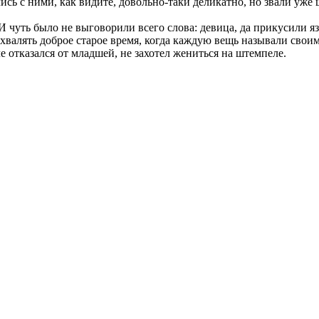
ись с ними, как видите, довольно-таки деликатно, но звали уже
И чуть было не выговорили всего слова: девица, да прикусили яз
валять доброе старое время, когда каждую вещь называли своим
е отказался от младшей, не захотел жениться на штемпеле.