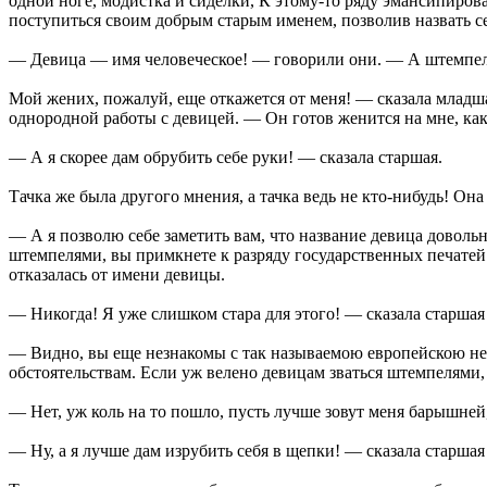
одной ноге, модистка и сиделки, К этому-то ряду эмансипиров
поступиться своим добрым старым именем, позволив назвать с
— Девица — имя человеческое! — говорили они. — А штемпель
Мой жених, пожалуй, еще откажется от меня! — сказала младша
однородной работы с девицей. — Он готов женится на мне, как н
— А я скорее дам обрубить себе руки! — сказала старшая.
Тачка же была другого мнения, а тачка ведь не кто-нибудь! Она
— А я позволю себе заметить вам, что название девица довольн
штемпелями, вы примкнете к разряду государственных печатей! 
отказалась от имени девицы.
— Никогда! Я уже слишком стара для этого! — сказала старшая
— Видно, вы еще незнакомы с так называемою европейскою нео
обстоятельствам. Если уж велено девицам зваться штемпелями, 
— Нет, уж коль на то пошло, пусть лучше зовут меня барышней
— Ну, а я лучше дам изрубить себя в щепки! — сказала старшая