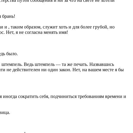
рства путей сообщения и ни за что на свете не хотели
 брань!
и , таким образом, служит хоть и для более грубой, но
. Нет, я не согласна менять имя!
едь было.
ак штемпель. Ведь штемпель — та же печать. Назвавшись
ти не действителен ни один закон. Нет, на вашем месте я бы
 иногда сократить себя, подчиниться требованиям времени и
вица.