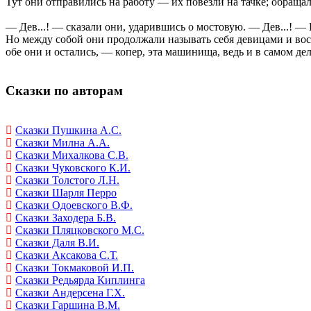
Тут они отправились на работу — их повезли на тачке; обращал
— Дев...! — сказали они, ударившись о мостовую. — Дев...! — 
Но между собой они продолжали называть себя девицами и восх
обе они и остались, — копер, эта машинища, ведь и в самом дел
Сказки по авторам
Сказки Пушкина А.С.
Сказки Милна А.А.
Сказки Михалкова С.В.
Сказки Чуковского К.И.
Сказки Толстого Л.Н.
Сказки Шарля Перро
Сказки Одоевского В.Ф.
Сказки Заходера Б.В.
Сказки Пляцковского М.С.
Сказки Даля В.И.
Сказки Аксакова С.Т.
Сказки Токмаковой И.П.
Сказки Редьярда Киплинга
Сказки Андерсена Г.Х.
Сказки Гаршина В.М.