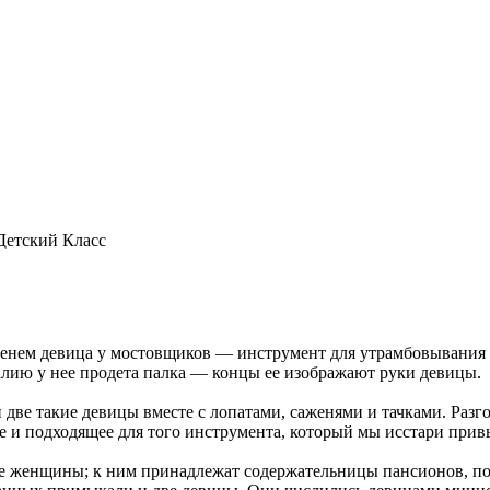
 Детский Класс
 именем девица у мостовщиков — инструмент для утрамбовывания 
алию у нее продета палка — концы ее изображают руки девицы.
две такие девицы вместе с лопатами, саженями и тачками. Разгов
е и подходящее для того инструмента, который мы исстари прив
ые женщины; к ним принадлежат содержательницы пансионов, по