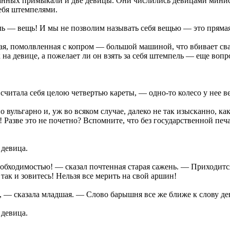
анных примыкали и две девицы. Они числились девицами министе
ебя штемпелями.
 — вещь! И мы не позволим называть себя вещью — это прямая
я, помолвленная с копром — большой машиной, что вбивает сваи 
а девице, а пожелает ли он взять за себя штемпель — еще вопрос
 считала себя целою четвертью кареты, — одно-то колесо у нее в
о вульгарно и, уж во всяком случае, далеко не так изысканно, к
Разве это не почетно? Вспомните, что без государственной печа
 девица.
бходимостью! — сказал почтенная старая сажень. — Приходится
так и зовитесь! Нельзя все мерить на свой аршин!
, — сказала младшая. — Слово барышня все же ближе к слову де
 девица.