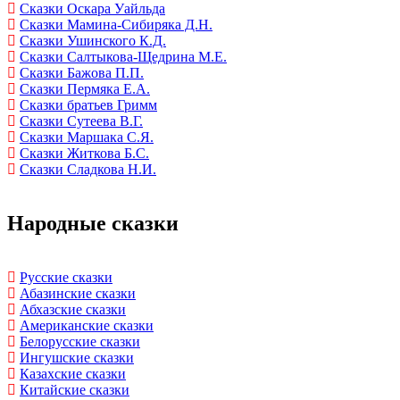
Сказки Оскара Уайльда
Сказки Мамина-Сибиряка Д.Н.
Сказки Ушинского К.Д.
Сказки Салтыкова-Щедрина М.Е.
Сказки Бажова П.П.
Сказки Пермяка Е.А.
Сказки братьев Гримм
Сказки Сутеева В.Г.
Сказки Маршака С.Я.
Сказки Житкова Б.С.
Сказки Сладкова Н.И.
Народные сказки
Русские сказки
Абазинские сказки
Абхазские сказки
Американские сказки
Белорусские сказки
Ингушские сказки
Казахские сказки
Китайские сказки