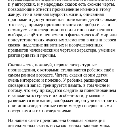
и у авторских, и у народных сказок есть схожие черты,
позволяющие отнести произведение именно к этому
жанру: это и великая мудрость жизни, описанная
простыми и доступными для понимания детей словами,
это всегда пример противостояния сил добра и зла и
неминуемые последствия того или иного жизненного
выбора, а ещё это непременно фантастический мир или
присутствие таких чудесных элементов в жизни героев
сказок, наделение животных и неодушевленных
предметов человеческими чертами характера, умением
разговаривать и прочим.
Сказки – это, пожалуй, первые литературные
произведения, с которыми сталкивается ребенок ещё в
самом раннем возрасте. Читать сказки своим детям
очень интересно и полезно. У ребенка расширяется
словарный запас, тренируется память, в том числе и
потому, что ему приходится следить за повествованием
и запоминать героев и их особенности; у малыша
развивается внимание, воображение, он учится строить
причинно-следственные связи между совершенными
поступками и их последствиями.
На нашем сайте представлена большая коллекция
литературных сказок и сказок разных народов мира,