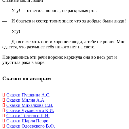
славные были люди!
— Угу! — ответила ворона, не раскрывая рта.
— И братьев и сестер твоих знаю: что за добрые были люди!
— Угу!
— Да все же хоть они и хорошие люди, а тебе не ровня. Мне
сдается, что разумнее тебя никого нет на свете.
Понравились эти речи вороне; каркнула она во весь рот и
упустила рака в море.
Сказки по авторам
Сказки Пушкина А.С.
Сказки Милна А.А.
Сказки Михалкова С.В.
Сказки Чуковского К.И.
Сказки Толстого Л.Н.
Сказки Шарля Перро
Сказки Одоевского В.Ф.