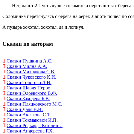
— Нет, лапоть! Пусть лучше соломинка перетянется с берега н
Соломинка перетянулась с берега на берег. Лапоть пошел по со
А пузырь хохотал, хохотал, да и лопнул.
Сказки по авторам
Сказки Пушкина А.С.
Сказки Милна А.А.
Сказки Михалкова С.В.
Сказки Чуковского К.И.
Сказки Толстого Л.Н.
Сказки Шарля Перро
Сказки Одоевского В.Ф.
Сказки Заходера Б.В.
Сказки Пляцковского М.С.
Сказки Даля В.И.
Сказки Аксакова С.Т.
Сказки Токмаковой И.П.
Сказки Редьярда Киплинга
Сказки Андерсена Г.Х.