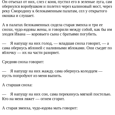
Он отъехал от них, слез с коня, пустил его в зеленые луга, сам
обернулся воробушком и полетел через калиновый мост, через
реку Смородину к белокаменным палатам, сел у открытого
окошка и слушает.
А в палатах белокаменных сидела старая змеиха и три ее
снохи, чудо-юдовы жены, и говорили между собой, как бы им
злодея Ивана — коровьего сына с братьями погубить.
— Я напущу на них голод, — младшая сноха говорит, — а
сама обернусь яблоней с наливными яблоками. Они съедят по
яблочку — их на части разорвет.
Средняя сноха говорит:
— Я напущу на них жажду, сама обернусь колодцем —
пусть попробуют из меня выпить.
А старшая сноха:
— Я напущу на них сон, сама перекинусь мягкой постелью.
Кто на меня ляжет — огнем сгорит.
А старая змеиха, чудо-юдова мать говорит: