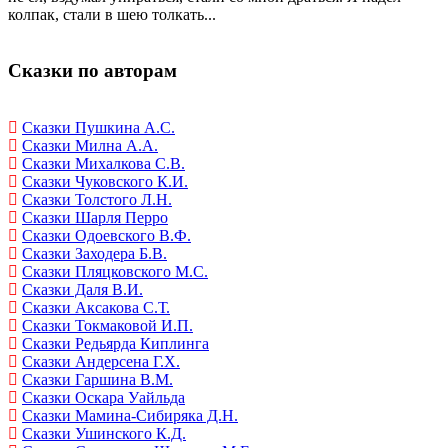
колпак, стали в шею толкать...
Сказки по авторам
Сказки Пушкина А.С.
Сказки Милна А.А.
Сказки Михалкова С.В.
Сказки Чуковского К.И.
Сказки Толстого Л.Н.
Сказки Шарля Перро
Сказки Одоевского В.Ф.
Сказки Заходера Б.В.
Сказки Пляцковского М.С.
Сказки Даля В.И.
Сказки Аксакова С.Т.
Сказки Токмаковой И.П.
Сказки Редьярда Киплинга
Сказки Андерсена Г.Х.
Сказки Гаршина В.М.
Сказки Оскара Уайльда
Сказки Мамина-Сибиряка Д.Н.
Сказки Ушинского К.Д.