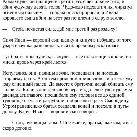
Размахнулся он палицей в третий раз, еще сильнее того, и
сбил чуду-юду девять голов. Чудо-юдо подхватил их, чиркнул
огненным пальцем — головы опять приросли; а Ивана —
коровьего сына вбил на этот раз по плечи в сырую землю.
— Стой, нечистая сила, дай мне третий раз роздыху!
Снял Иван — коровий сын шапку и кинул в избушку, от того
удара избушка развалилась, вся по бревнам раскатилась.
Тут братья проснулись, глянули — все полотенце в крови, из
миски кровь через край льется.
Испугались они, палицы взяли, поспешили на помощь
старшему брату. А он тем временем приловчился и отсек чуду-
юду огненный палец. Да вместе с братьями давай сбивать ему
головы... Бились они день до вечера и одолели чудо-юдо змея
двенадцатиглавого, посшибали ему головы все до единой,
туловище на части разрубили, побросали в реку Смородину.
Утром ранешенько братья оседлали коней и поехали в путь-
дорогу. Вдруг Иван — коровий сын говорит:
— Стой, рукавицы забыл! Поезжайте, братья, шажком, я вас
скоро догоню.