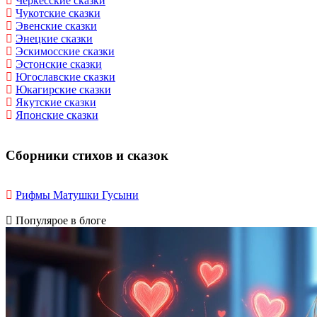
Черкесские сказки
Чукотские сказки
Эвенские сказки
Энецкие сказки
Эскимосские сказки
Эстонские сказки
Югославские сказки
Юкагирские сказки
Якутские сказки
Японские сказки
Сборники стихов и сказок
Рифмы Матушки Гусыни
Популярое в блоге