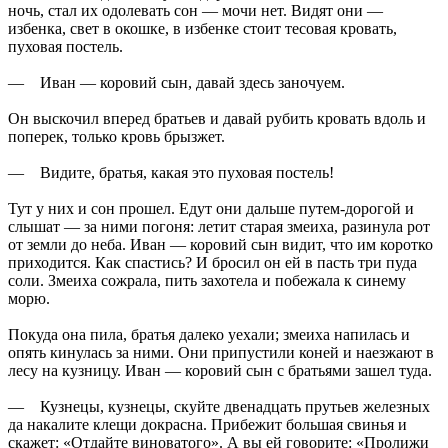
ночь, стал их одолевать сон — мочи нет. Видят они —
избенка, свет в окошке, в избенке стоит тесовая кровать,
пуховая постель.
— Иван — коровий сын, давай здесь заночуем.
Он выскочил вперед братьев и давай рубить кровать вдоль и
поперек, только кровь брызжет.
— Видите, братья, какая это пуховая постель!
Тут у них и сон прошел. Едут они дальше путем-дорогой и
слышат — за ними погоня: летит старая змеиха, разинула рот
от земли до неба. Иван — коровий сын видит, что им коротко
приходится. Как спастись? И бросил он ей в пасть три пуда
соли. Змеиха сожрала, пить захотела и побежала к синему
морю.
Покуда она пила, братья далеко уехали; змеиха напилась и
опять кинулась за ними. Они припустили коней и наезжают в
лесу на кузницу. Иван — коровий сын с братьями зашел туда.
— Кузнецы, кузнецы, скуйте двенадцать прутьев железных
да накалите клещи докрасна. Прибежит большая свинья и
скажет: «Отдайте виноватого». А вы ей говорите: «Пролижи