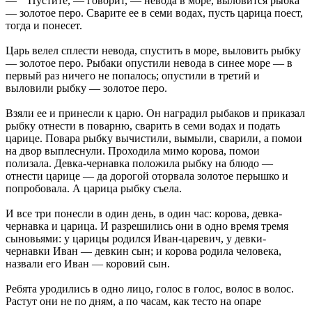
— Пустите, — говорит, — невода в море, выловится рыбка
— золотое перо. Сварите ее в семи водах, пусть царица поест,
тогда и понесет.
Царь велел сплести невода, спустить в море, выловить рыбку
— золотое перо. Рыбаки опустили невода в синее море — в
первый раз ничего не попалось; опустили в третий и
выловили рыбку — золотое перо.
Взяли ее и принесли к царю. Он наградил рыбаков и приказал
рыбку отнести в поварню, сварить в семи водах и подать
царице. Повара рыбку вычистили, вымыли, сварили, а помои
на двор выплеснули. Проходила мимо корова, помои
полизала. Девка-чернавка положила рыбку на блюдо —
отнести царице — да дорогой оторвала золотое перышко и
попробовала. А царица рыбку съела.
И все три понесли в один день, в один час: корова, девка-
чернавка и царица. И разрешились они в одно время тремя
сыновьями: у царицы родился Иван-царевич, у девки-
чернавки Иван — девкин сын; и корова родила человека,
назвали его Иван — коровий сын.
Ребята уродились в одно лицо, голос в голос, волос в волос.
Растут они не по дням, а по часам, как тесто на опаре