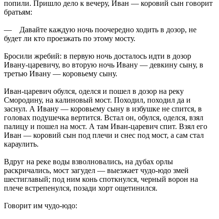
попили. Пришло дело к вечеру, Иван — коровий сын говорит
братьям:
— Давайте каждую ночь поочередно ходить в дозор, не
будет ли кто проезжать по этому мосту.
Бросили жребий: в первую ночь досталось идти в дозор
Ивану-царевичу, во вторую ночь Ивану — девкину сыну, в
третью Ивану — коровьему сыну.
Иван-царевич обулся, оделся и пошел в дозор на реку
Смородину, на калиновый мост. Походил, походил да и
заснул. А Ивану — коровьему сыну в избушке не спится, в
головах подушечка вертится. Встал он, обулся, оделся, взял
палицу и пошел на мост. А там Иван-царевич спит. Взял его
Иван — коровий сын под плечи и снес под мост, а сам стал
караулить.
Вдруг на реке воды взволновались, на дубах орлы
раскричались, мост загудел — выезжает чудо-юдо змей
шестиглавый; под ним конь споткнулся, черный ворон на
плече встрепенулся, позади хорт ощетинился.
Говорит им чудо-юдо: