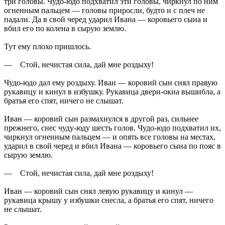
три головы. Чудо-юдо подхватил эти головы, чиркнул по ним
огненным пальцем — головы приросли, будто и с плеч не
падали. Да в свой черед ударил Ивана — коровьего сына и
вбил его по колена в сырую землю.
Тут ему плохо пришлось.
— Стой, нечистая сила, дай мне роздыху!
Чудо-юдо дал ему роздыху. Иван — коровий сын снял правую
рукавицу и кинул в избушку. Рукавица двери-окна вышибла, а
братья его спят, ничего не слышат.
Иван — коровий сын размахнулся в другой раз, сильнее
прежнего, снес чуду-юду шесть голов. Чудо-юдо подхватил их,
чиркнул огненным пальцем — и опять все головы на местах,
ударил в свой черед и вбил Ивана — коровьего сына по пояс в
сырую землю.
— Стой, нечистая сила, дай мне роздыху!
Иван — коровий сын снял левую рукавицу и кинул —
рукавица крышу у избушки снесла, а братья его спят, ничего
не слышат.