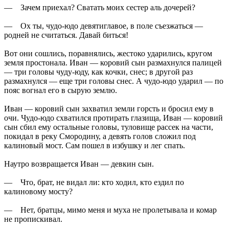
— Зачем приехал? Сватать моих сестер аль дочерей?
— Ох ты, чудо-юдо девятиглавое, в поле съезжаться —
родней не считаться. Давай биться!
Вот они сошлись, поравнялись, жестоко ударились, кругом
земля простонала. Иван — коровий сын размахнулся палицей
— три головы чуду-юду, как кочки, снес; в другой раз
размахнулся — еще три головы снес. А чудо-юдо ударил — по
пояс вогнал его в сырую землю.
Иван — коровий сын захватил земли горсть и бросил ему в
очи. Чудо-юдо схватился протирать глазища, Иван — коровий
сын сбил ему остальные головы, туловище рассек на части,
покидал в реку Смородину, а девять голов сложил под
калиновый мост. Сам пошел в избушку и лег спать.
Наутро возвращается Иван — девкин сын.
— Что, брат, не видал ли: кто ходил, кто ездил по
калиновому мосту?
— Нет, братцы, мимо меня и муха не пролетывала и комар
не пропискивал.