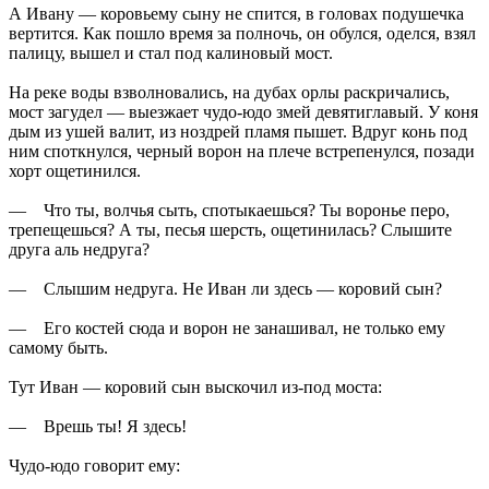
А Ивану — коровьему сыну не спится, в головах подушечка
вертится. Как пошло время за полночь, он обулся, оделся, взял
палицу, вышел и стал под калиновый мост.
На реке воды взволновались, на дубах орлы раскричались,
мост загудел — выезжает чудо-юдо змей девятиглавый. У коня
дым из ушей валит, из ноздрей пламя пышет. Вдруг конь под
ним споткнулся, черный ворон на плече встрепенулся, позади
хорт ощетинился.
— Что ты, волчья сыть, спотыкаешься? Ты воронье перо,
трепещешься? А ты, песья шерсть, ощетинилась? Слышите
друга аль недруга?
— Слышим недруга. Не Иван ли здесь — коровий сын?
— Его костей сюда и ворон не занашивал, не только ему
самому быть.
Тут Иван — коровий сын выскочил из-под моста:
— Врешь ты! Я здесь!
Чудо-юдо говорит ему: