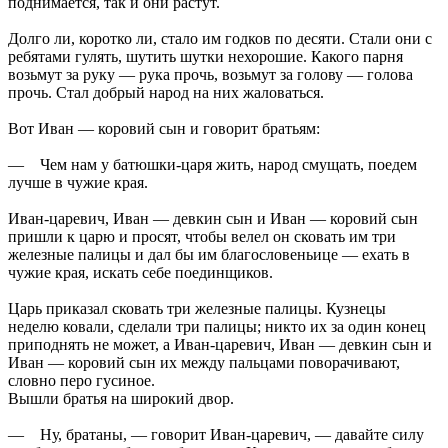
поднимается, так и они растут.
Долго ли, коротко ли, стало им годков по десяти. Стали они с
ребятами гулять, шутить шутки нехорошие. Какого парня
возьмут за руку — рука прочь, возьмут за голову — голова
прочь. Стал добрый народ на них жаловаться.
Вот Иван — коровий сын и говорит братьям:
— Чем нам у батюшки-царя жить, народ смущать, поедем
лучше в чужие края.
Иван-царевич, Иван — девкин сын и Иван — коровий сын
пришли к царю и просят, чтобы велел он сковать им три
железные палицы и дал бы им благословеньице — ехать в
чужие края, искать себе поединщиков.
Царь приказал сковать три железные палицы. Кузнецы
неделю ковали, сделали три палицы; никто их за один конец
приподнять не может, а Иван-царевич, Иван — девкин сын и
Иван — коровий сын их между пальцами поворачивают,
словно перо гусиное.
Вышли братья на широкий двор.
— Ну, братаны, — говорит Иван-царевич, — давайте силу