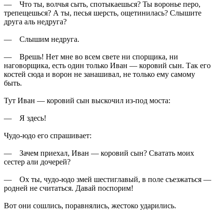
— Что ты, волчья сыть, спотыкаешься? Ты воронье перо,
трепещешься? А ты, песья шерсть, ощетинилась? Слышите
друга аль недруга?
— Слышим недруга.
— Врешь! Нет мне во всем свете ни спорщика, ни
наговорщика, есть один только Иван — коровий сын. Так его
костей сюда и ворон не занашивал, не только ему самому
быть.
Тут Иван — коровий сын выскочил из-под моста:
— Я здесь!
Чудо-юдо его спрашивает:
— Зачем приехал, Иван — коровий сын? Сватать моих
сестер али дочерей?
— Ох ты, чудо-юдо змей шестиглавый, в поле съезжаться —
родней не считаться. Давай поспорим!
Вот они сошлись, поравнялись, жестоко ударились.