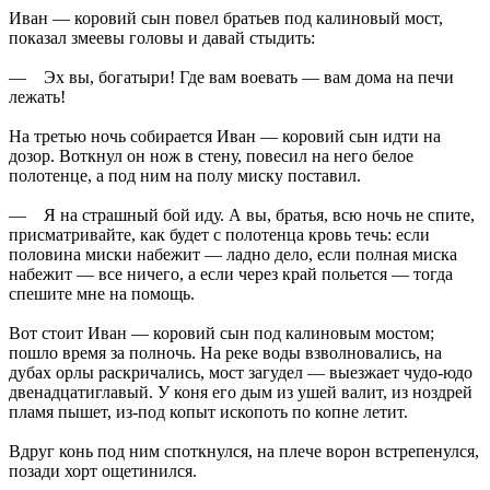
Иван — коровий сын повел братьев под калиновый мост,
показал змеевы головы и давай стыдить:
— Эх вы, богатыри! Где вам воевать — вам дома на печи
лежать!
На третью ночь собирается Иван — коровий сын идти на
дозор. Воткнул он нож в стену, повесил на него белое
полотенце, а под ним на полу миску поставил.
— Я на страшный бой иду. А вы, братья, всю ночь не спите,
присматривайте, как будет с полотенца кровь течь: если
половина миски набежит — ладно дело, если полная миска
набежит — все ничего, а если через край польется — тогда
спешите мне на помощь.
Вот стоит Иван — коровий сын под калиновым мостом;
пошло время за полночь. На реке воды взволновались, на
дубах орлы раскричались, мост загудел — выезжает чудо-юдо
двенадцатиглавый. У коня его дым из ушей валит, из ноздрей
пламя пышет, из-под копыт ископоть по копне летит.
Вдруг конь под ним споткнулся, на плече ворон встрепенулся,
позади хорт ощетинился.