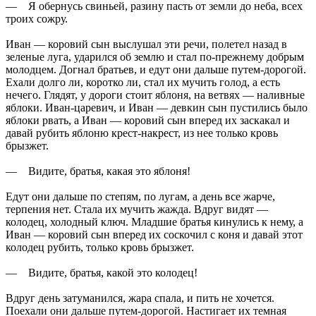
— Я обернусь свиньей, разину пасть от земли до неба, всех
троих сожру.
Иван — коровий сын выслушал эти речи, полетел назад в
зеленые луга, ударился об землю и стал по-прежнему добрым
молодцем. Догнал братьев, и едут они дальше путем-дорогой.
Ехали долго ли, коротко ли, стал их мучить голод, а есть
нечего. Глядят, у дороги стоит яблоня, на ветвях — наливные
яблоки. Иван-царевич, и Иван — девкин сын пустились было
яблоки рвать, а Иван — коровий сын вперед их заскакал и
давай рубить яблоню крест-накрест, из нее только кровь
брызжет.
— Видите, братья, какая это яблоня!
Едут они дальше по степям, по лугам, а день все жарче,
терпения нет. Стала их мучить жажда. Вдруг видят —
колодец, холодный ключ. Младшие братья кинулись к нему, а
Иван — коровий сын вперед их соскочил с коня и давай этот
колодец рубить, только кровь брызжет.
— Видите, братья, какой это колодец!
Вдруг день затуманился, жара спала, и пить не хочется.
Поехали они дальше путем-дорогой. Настигает их темная