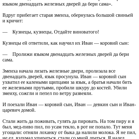
языком двенадцать железных дверей да бери сама».
Вдруг прибегает старая змеиха, обернулась большой свиньей
и кричит:
— Кузнецы, кузнецы, Отдайте виноватого!
Кузнецы ей ответили, как научил их Иван — коровий сын:
— Пролижи языком двенадцать железных дверей да бери
сама.
Змеиха начала лизать железные двери, пролизала все
двенадцать дверей, язык просунула. Иван — коровий сын
ухватил ее калеными щипцами за язык, а братья начали бить
ее железными прутьями, пробили шкуру до костей. Убили
змеиху, сожгли и пепел по ветру развеяли.
И поехали Иван — коровий сын, Иван — девкин сын и Иван-
царевич домой.
Стали жить да поживать, гулять да пировать. На том пиру и я
был, мед-пиво пил, по усам текло, в рот не попало. Тут меня
угощали: отняли лоханку от быка да налили молока. Я не пил,
не ел, вздумал упираться, стали со мной драться. Я надел