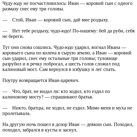
Чуду-юду не посчастливилось: Иван — коровий сын с одного
размаху снес ему три головы.
— Стой, Иван — коровий сын, дай мне роздыху.
— Нет тебе роздыху, чудо-юдо! По-нашему: бей да руби, себя
не береги.
Тут они снова сошлись. Чудо-юдо ударил, вогнал Ивана —
коровьего сына по колена в сырую землю, а Иван — коровий
сын ударил, снес ему остальные три головы; туловище
разрубил и в речку побросал, а шесть голов сложил под
калиновый мост. Сам вернулся в избушку и лег спать.
Поутру возвращается Иван-царевич.
— Что, брат, не видал ли: кто ходил, кто ездил по
калиновому мосту? — спрашивают братья.
— Никто, братцы, не ходил, не ездил. Мимо меня и муха не
пролетывала.
На другую ночь пошел в дозор Иван — девкин сын. Походил,
походил, забрался в кусты и заснул.