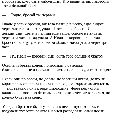
пробовать, кому быть набольшим. Кто выше палицу забросит,
тот и больший брат.
— Ладно, бросай ты первый.
Иван-царевич бросил, улетела палица высоко, едва видать,
через час только назад упала. После него бросил Иван —
девкин сын, улетела палица еще выше, совсем не видать,
через два часа назад упала. А Иван — коровий сын стал
бросать палицу, улетела она за облако, назад упала через три
часа.
— Ну, Иван — коровий сын, быть тебе большим братом.
Оседлали братья коней, попросили у батюшки
благословеньице и поехали в чистое поле — куда глаза глядят.
Ехали они по горам, по долам, по зеленым лугам, долго ли,
коротко ли, скоро сказка сказывается, не скоро дело делается,
— подъезжают они к реке Смородине. Через реку стоит
калиновый мост, по берегам кости человеческие валяются, по
колено будет навалено.
Увидали братья избушку, вошли в нее — пустехонька, и
вздумали тут остановиться. Коней расседлали, сами поели,