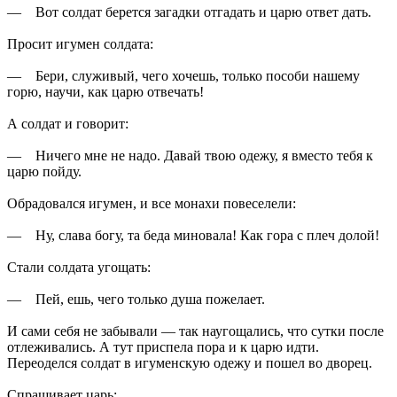
— Вот солдат берется загадки отгадать и царю ответ дать.
Просит игумен солдата:
— Бери, служивый, чего хочешь, только пособи нашему
горю, научи, как царю отвечать!
А солдат и говорит:
— Ничего мне не надо. Давай твою одежу, я вместо тебя к
царю пойду.
Обрадовался игумен, и все монахи повеселели:
— Ну, слава богу, та беда миновала! Как гора с плеч долой!
Стали солдата угощать:
— Пей, ешь, чего только душа пожелает.
И сами себя не забывали — так наугощались, что сутки после
отлеживались. А тут приспела пора и к царю идти.
Переоделся солдат в игуменскую одежу и пошел во дворец.
Спрашивает царь: