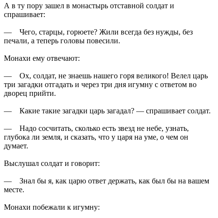
А в ту пору зашел в монастырь отставной солдат и
спрашивает:
— Чего, старцы, горюете? Жили всегда без нужды, без
печали, а теперь головы повесили.
Монахи ему отвечают:
— Ох, солдат, не знаешь нашего горя великого! Велел царь
три загадки отгадать и через три дня игумну с ответом во
дворец прийти.
— Какие такие загадки царь загадал? — спрашивает солдат.
— Надо сосчитать, сколько есть звезд не небе, узнать,
глубока ли земля, и сказать, что у царя на уме, о чем он
думает.
Выслушал солдат и говорит:
— Знал бы я, как царю ответ держать, как был бы на вашем
месте.
Монахи побежали к игумну: