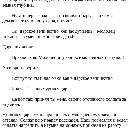
земная глубина.
— Ну, а теперь скажи, — спрашивает царь, — о чем я
думаю? Что у меня, у царя, на уме?
— Ты, царское величество, сейчас думаешь: «Молодец
игумен — сумел он мне ответ дать!»
Царь похвалил:
— Правда твоя! Молодец игумен, все мои загадки отгадал!
А солдат говорит:
— Вот тут-то ты и дал маху, ваше царское величество.
— Как так? — нахмурился царь.
— Да вот так: принял ты меня, своего отставного солдата за
игумена.
Удивился царь, стал спрашивать и узнал, кто ему загадки
отгадал. Солдат всю правду рассказал. Царь посмеялся и велел
солдата наградить, а игумна да монахов приказал на работу