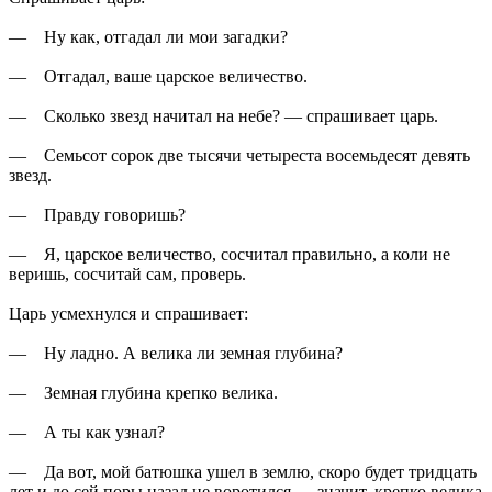
— Ну как, отгадал ли мои загадки?
— Отгадал, ваше царское величество.
— Сколько звезд начитал на небе? — спрашивает царь.
— Семьсот сорок две тысячи четыреста восемьдесят девять
звезд.
— Правду говоришь?
— Я, царское величество, сосчитал правильно, а коли не
веришь, сосчитай сам, проверь.
Царь усмехнулся и спрашивает:
— Ну ладно. А велика ли земная глубина?
— Земная глубина крепко велика.
— А ты как узнал?
— Да вот, мой батюшка ушел в землю, скоро будет тридцать
лет и до сей поры назад не воротился — значит, крепко велика