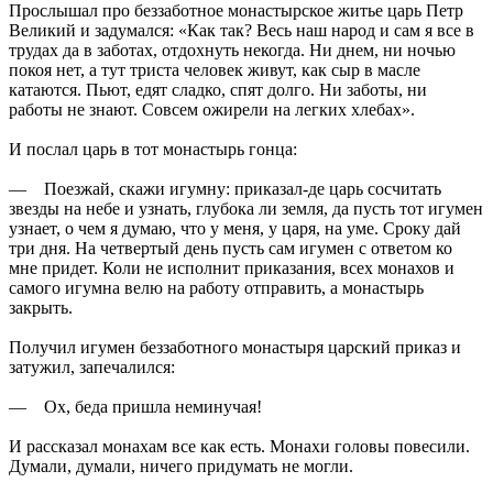
Прослышал про беззаботное монастырское житье царь Петр
Великий и задумался: «Как так? Весь наш народ и сам я все в
трудах да в заботах, отдохнуть некогда. Ни днем, ни ночью
покоя нет, а тут триста человек живут, как сыр в масле
катаются. Пьют, едят сладко, спят долго. Ни заботы, ни
работы не знают. Совсем ожирели на легких хлебах».
И послал царь в тот монастырь гонца:
— Поезжай, скажи игумну: приказал-де царь сосчитать
звезды на небе и узнать, глубока ли земля, да пусть тот игумен
узнает, о чем я думаю, что у меня, у царя, на уме. Сроку дай
три дня. На четвертый день пусть сам игумен с ответом ко
мне придет. Коли не исполнит приказания, всех монахов и
самого игумна велю на работу отправить, а монастырь
закрыть.
Получил игумен беззаботного монастыря царский приказ и
затужил, запечалился:
— Ох, беда пришла неминучая!
И рассказал монахам все как есть. Монахи головы повесили.
Думали, думали, ничего придумать не могли.