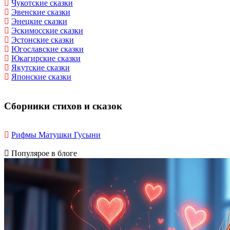
Чукотские сказки
Эвенские сказки
Энецкие сказки
Эскимосские сказки
Эстонские сказки
Югославские сказки
Юкагирские сказки
Якутские сказки
Японские сказки
Сборники стихов и сказок
Рифмы Матушки Гусыни
Популярое в блоге